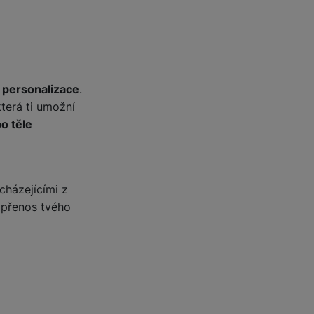
 personalizace
.
která ti umožní
po těle
cházejícími z
 přenos tvého