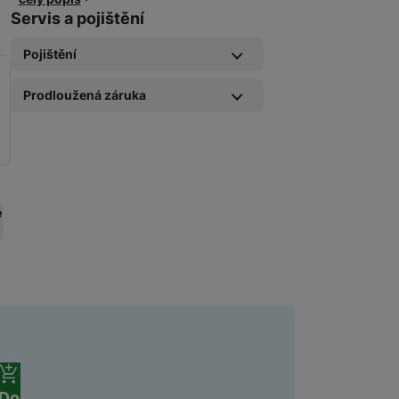
Servis a pojištění
Pojištění
Pojištění kryje náhodné poško
Prodloužená záruka
Pojištění Space care 1 rok
269
Kč
Prodloužená záruka kryje vady 
Prodloužená záruka 1 rok
269
Kč
Pojištění kryje náhodné pošk
Pojištění Space care 2 roky
659
Kč
é
Prodloužená záruka kryje vady
Prodloužená záruka 2 rok
479
Kč
Prodloužená záruka kryje vady
Prodloužená záruka 3 rok
609
Kč
ní cena
Do