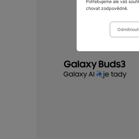
Potřebujeme ale váš souh
chovat zodpovědně.
Nastavení souhla
Odmítnout
Technické
Technické
-
bez těchto c
VŽDY AKTIVNÍ
Technické cookies umožňu
Preferenční a roz
Preferenční a rozšířené 
chatu
.
Povoleno
Díky těmto cookies vám p
Analytické
Analytické
-
abychom vědě
mohou vám pomoci s vyplň
Povoleno
Tyto cookies nám umožňuj
Marketingové
Marketingové
-
abychom 
návštěv a zdroje návštěv
Povoleno
anonymně, takže nejsme sc