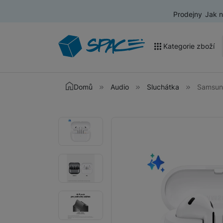
Prodejny
Jak 
Kategorie zboží
Akce a výprodej
Domů
Audio
Sluchátka
Samsun
Mobilní telefony
Fotografie
Fotografie
Nositelná elektronika
Televize
Audio
Domácí spotřebiče
Tablety
Foto