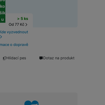
ko
šík
t
> 5 ks
u
Od 77 Kč
Kde vyzvednout
rmace o dopravě
Hlídací pes
Dotaz na produkt