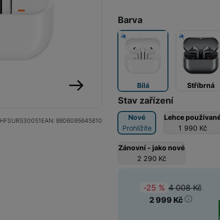
Bluetooth handsfree
Barva
Party reproduktory
Apple Airpods
Audiosystémy
Marshall sluchátka
Bílá
Stříbrná
JBL sluchátka
následující
Stav zařízení
Nové
Lehce používan
Niceboy sluchátka
HFSUR530051
EAN:
8806095645810
Prohlížíte
1 990
Kč
Beats sluchátka
Zánovní - jako nové
2 290
Kč
Tozo sluchátka
4 008
Kč
(
-25
%
)
Původ
2 999
Kč