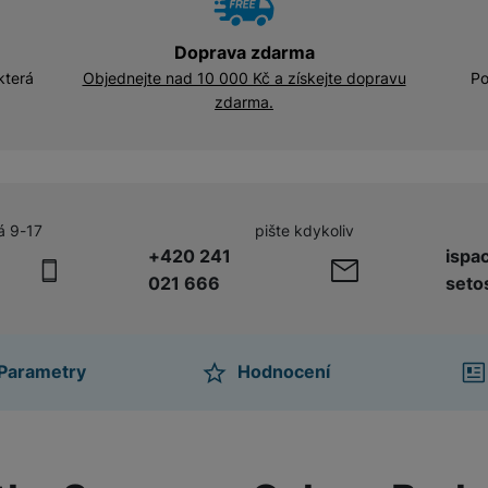
Doprava zdarma
která
Objednejte nad 10 000 Kč a získejte dopravu
Po
zdarma.
á 9-17
pište kdykoliv
+420 241
ispa
021 666
seto
Parametry
Hodnocení
ktu