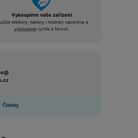
Vykoupíme vaše zařízení
užité telefony, tablety i hodinky naceníme a
vykoupíme
rychle a férově.
ce@
s.cz
Články