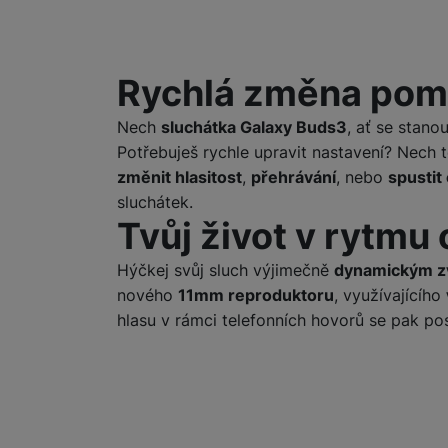
Rychlá změna pomoc
Nech
sluchátka Galaxy Buds3
, ať se stan
Potřebuješ rychle upravit nastavení? Nech 
změnit hlasitost
,
přehrávání
, nebo
spustit
sluchátek.
Tvůj život v rytmu
Hýčkej svůj sluch výjimečně
dynamickým 
nového
11mm reproduktoru
, využívajícího
hlasu v rámci telefonních hovorů se pak po