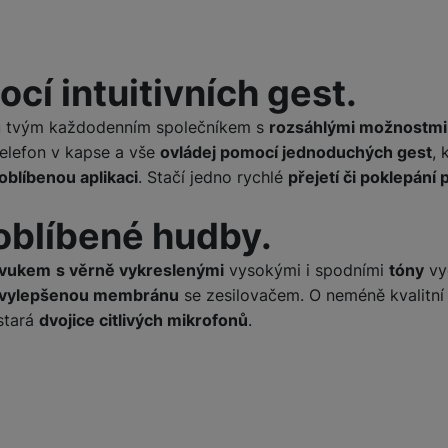
í intuitivních gest.
ou tvým každodenním společníkem s
rozsáhlými možnostmi
telefon v kapse a vše
ovládej pomocí jednoduchých gest
, 
 oblíbenou aplikaci
. Stačí jedno rychlé
přejetí či poklepání 
 oblíbené hudby.
zvukem
s věrně vykreslenými
vysokými i spodními
tóny
vy
vylepšenou membránu
se zesilovačem. O neméně kvalitní
stará
dvojice citlivých mikrofonů
.