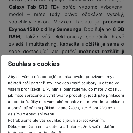
y
n
k
a
e
t
Galaxy Tab S10 FE+
pořád výborně vybavený
a
y
d
r
v
N
model – máte tedy právo očekávat vysoký,
b
t
í
a
E
spolehlivý výkon. Mozkem tabletu je
procesor
íj
P
o
k
b
x
e
ří
Exynos 1580 z dílny Samsungu
. Doplňuje ho
8 GB
r
d
íj
t
č
sl
RAM
, takže váš elektronicky společník hravě
y
o
e
e
k
u
zvládá i multitasking. Kapacita úložiště je sama o
m
č
r
y
š
B
sobě dostačující, ale potěší
možnost rozšířit ji
á
k
n
(
e
a
c
y
pomocí paměťové karty microSD
. Ta může mít až
í
2
n
t
Souhlas s cookies
í
H
neuvěřitelnou kapacitu 2 TB.
3
st
e
L
m
D
0
ví
ri
o
Aby se vám u nás co nejlépe nakupovalo, používáme my a
s
D
V
p
e
k
někteří naši partneři tzv. cookies (malé soubory, uložené ve
p
d
)
r
a
á
vašem prohlížeči). Díky nim si pamatujeme, co máte v košíku,
o
is
o
n
jak máte seřazené a vyfiltrované produkty, jestli jste přihlášeni
t
t
N
k
A
a
a podobně. Díky nim vám také nenabízíme nevhodnou reklamu
o
ř
a
y
p
p
a pomáhají nám například i v analýzách, které používáme k
r
e
b
pl
á
dalšímu zlepšování webu.
y
E
b
íj
e
Potřebujeme ale váš souhlas s jejich zpracováváním.
j
x
i
e
W
P
Děkujeme, že nám ho dáte, a slibujeme, že k vašim datům
e
t
č
cí
a
budeme chovat zodpovědně.