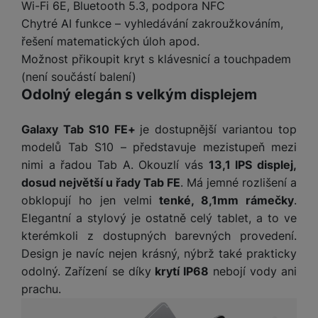
a
Wi-Fi 6E, Bluetooth 5.3, podpora NFC
m
v
e
P
bi
a
B
Chytré AI funkce – vyhledávání zakroužkováním,
e
e
ř
ln
M
b
e
č
s
řešení matematických úloh apod.
í
í
y
a
z
k
ni
Možnost přikoupit kryt s klávesnicí a touchpadem
s
t
ši
t
d
y
c
l
el
(není součástí balení)
a
o
r
e
u
e
Odolný elegán s velkým displejem
p
h
á
k
š
f
o
y
t
t
e
o
dl
o
Galaxy Tab S10 FE+
je dostupnější variantou top
a
n
n
S
o
v
modelů Tab S10 – představuje mezistupeň mezi
bl
s
y
l
ž
é
e
nimi a řadou Tab A. Okouzlí vás
13,1 IPS displej,
t
u
k
n
t
P
dosud největší u řady Tab FE
. Má jemné rozlišení a
v
n
y
a
ů
ří
í
obklopují ho jen velmi
tenké, 8,1mm rámečky
.
e
p
b
m
s
p
Elegantní a stylový je ostatně celý tablet, a to ve
č
o
íj
l
r
n
kterémkoli z dostupných barevných provedení.
S
d
e
u
o
í
Design je navíc nejen krásný, nýbrž také prakticky
I
m
č
š
A
c
M
y
k
odolný. Zařízení se díky
krytí IP68
nebojí vody ani
e
p
l
k
š
y
prachu.
n
p
o
a
s
l
T
n
N
rt