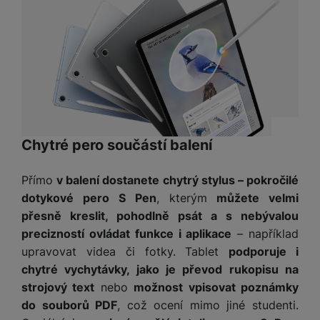
t
e
r
y
a
y
v
a
bí
K
í
F
c
je
P
a
p
il
k
č
ří
b
r
t
p
k
s
e
o
r
a
y
l
l
c
y
d
k
u
y
h
y
c
š
K
a
y
h
e
r
Chytré pero součástí balení
r
t
S
y
n
y
e
r
o
tr
s
t
d
é
ft
Přímo
v balení dostanete chytrý stylus – pokročilé
ý
t
k
u
h
w
dotykové pero S Pen
, kterým
můžete velmi
m
v
y
k
o
a
h
í
přesně kreslit, pohodlně psát a s nebývalou
c
d
r
o
p
A
precizností ovládat funkce i aplikace
– například
e
i
e
di
r
d
upravovat videa či fotky. Tablet
podporuje i
n
n
o
a
D
chytré vychytávky, jako je převod rukopisu na
k
H
k
i
p
i
y
strojový text
nebo
možnost vpisovat poznámky
U
á
P
t
s
B
do souborů PDF
, což ocení mimo jiné studenti.
m
h
é
k
P