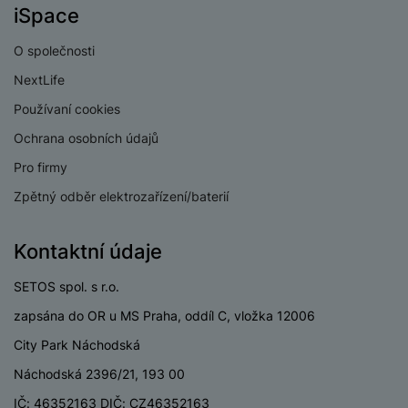
iSpace
Lightning port
Ne
USB-A
Ne
O společnosti
NextLife
Používaní cookies
Ochrana osobních údajů
BATERIE
Pro firmy
Kapacita baterie
10090 MAH
Zpětný odběr elektrozařízení/baterií
Rychlé nabíjení
Ano
Kontaktní údaje
Výkon rychlonabíjení
45 W
SETOS spol. s r.o.
Způsob nabíjení
Kabelové
zapsána do OR u MS Praha, oddíl C, vložka 12006
City Park Náchodská
Náchodská 2396/21, 193 00
KONSTRUKCE
IČ: 46352163 DIČ: CZ46352163