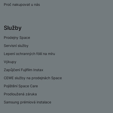
Proč nakupovat u nás
Verze bluetooth
Bluetooth 5.3
Verze Wi-Fi
Wi-Fi 6
Služby
Dual SIM
Ano
Prodejny Space
eSIM
Ano
Servisní služby
HDMI
Ne
Lepení ochranných fólií na míru
3,5 mm jack
Ne
Výkupy
Nano SIM
Ano
Zapůjčení Fujifilm Instax
CEWE služby na prodejnách Space
Paměťová karta
Ano
Pojištění Space Care
USB-C
Ano
Prodloužená záruka
USB OTG
Ano
Samsung prémiová instalace
Typ paměťové karty
MicroSD