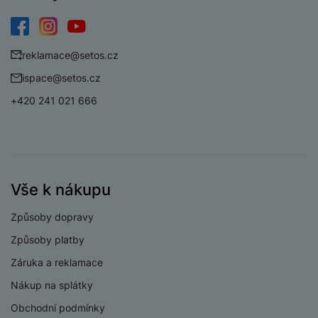
fotoaparátu
Rozlišení hlavního
13 MPX
zadního fotoaparátu
Facebook
Instagram
YouTube
reklamace@setos.cz
ispace@setos.cz
+420 241 021 666
PROCESOR
1x2,9GHz +
Rychlost CPU
3x2,6GHz
4x1,95GHz
Vše k nákupu
Počet jader
8
procesoru
Způsoby dopravy
Procesor
Exynos 1580
Způsoby platby
Záruka a reklamace
Nákup na splátky
Obchodní podmínky
KONEKTIVITA