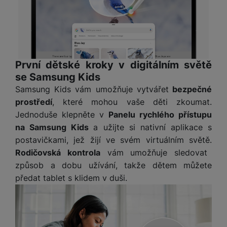
v
p
í
r
a
P
H
č
ř
e
k
í
r
y
První dětské kroky v digitálním světě
s
ní
a
se Samsung Kids
l
m
s
u
Samsung Kids vám umožňuje vytvářet
bezpečné
o
u
š
prostředí
, které mohou vaše děti zkoumat.
ni
š
e
Jednoduše klepněte v
Panelu rychlého přístupu
t
i
n
na Samsung Kids
a užijte si nativní aplikace s
o
č
s
r
postavičkami, jež žijí ve svém virtuálním světě.
k
t
y
Rodičovská kontrola
vám umožňuje sledovat
y
v
způsob a dobu užívání, takže dětem můžete
í
H
P
předat tablet s klidem v duši.
p
e
ří
r
r
sl
o
n
u
t
í
š
e
o