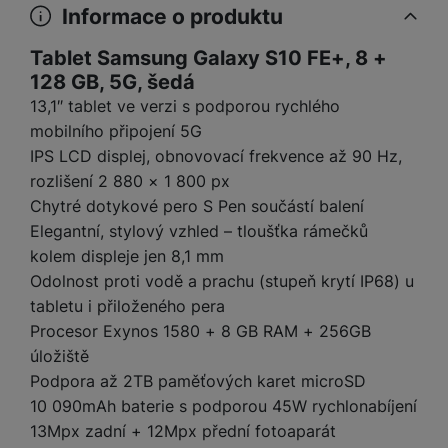
e
l
a
ti
o
Informace o produktu
j
y
n
e
s
v
k
e
a
s
k
t
y
y
Tablet Samsung Galaxy S10 FE+, 8 +
č
s
t
o
o
128 GB, 5G, šedá
k
u
B
v
h
j
R
y
š
13,1″ tablet ve verzi s podporou rychlého
l
í
l
a
o
i
e
mobilního připojení 5G
e
n
u
F
č
s
N
IPS LCD displej, obnovovací frekvence až 90 Hz,
d
y
t
P
ól
k
k
a
y
p
e
rozlišení 2 880 × 1 800 px
ří
ie
y
y
b
r
r
sl
Chytré dotykové pero S Pen součástí balení
M
D
íj
o
y
u
o
Elegantní, stylový vzhled – tloušťka rámečků
V
F
ig
e
t
š
bi
y
o
kolem displeje jen 8,1 mm
it
K
č
a
e
le
s
t
Odolnost proti vodě a prachu (stupeň krytí IP68) u
ál
l
k
b
n
O
a
o
ní
á
y
tabletu i přiloženého pera
l
st
u
v
p
f
v
d
Procesor Exynos 1580 + 8 GB RAM + 256GB
e
ví
tf
a
o
o
e
o
t
úložiště
p
it
č
u
t
s
a
y
r
Podpora až 2TB paměťových karet microSD
t
e
z
o
n
u
o
e
10 090mAh baterie s podporou 45W rychlonabíjení
d
r
Kl
i
t
m
rs
13Mpx zadní + 12Mpx přední fotoaparát
r
á
á
c
a
o