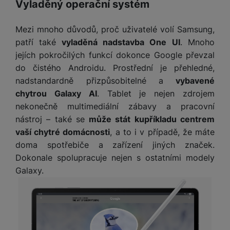
P
Vyladěný operační systém
Marketingové
d
Marketingové
-
abychom vás neobtěžovali nevhodnou
našich reklamních kampaní. Jejich pomocí určujeme počet
a
i
d
ří
n
reklamou
.
návštěv a zdroje návštěv našich internetových stránek. Data
m
č
i
s
Povoleno
i
získaná pomocí těchto cookies zpracováváme souhrnně a
ě
Mezi mnoho důvodů, proč uživatelé volí Samsung,
e
o
l
anonymně, takže nejsme schopni identifikovat konkrétní
c
ť
patří také
vyladěná nadstavba One UI
. Mnoho
u
uživatele našeho webu.
e
o
H
jejích pokročilých funkcí dokonce Google převzal
Marketingové cookies používáme my nebo naši partneři,
š
P
v
e
abychom vám mohli zobrazit vhodné obsahy nebo reklamy jak
do čistého Androidu. Prostřední je přehledné,
e
P
o
é
r
na našich stránkách, tak na stránkách třetích stran.
n
ří
u
nadstandardně přizpůsobitelné a
vybavené
k
n
s
s
z
chytrou Galaxy AI
. Tablet je nejen zdrojem
a
í
t
l
d
nekonečně multimediální zábavy a pracovní
rt
p
v
u
r
y
nástroj – také se
může stát kupříkladu centrem
ř
í
š
a
í
vaší chytré domácnosti
, a to i v případě, že máte
p
e
p
s
doma spotřebiče a zařízení jiných značek.
r
n
r
l
Dokonale spolupracuje nejen s ostatními modely
o
s
o
u
A
t
A
Galaxy.
š
ir
v
ir
e
P
í
p
n
o
p
o
s
d
r
d
t
s
o
s