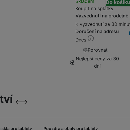
Dostupnos
Skladem
Do košík
Prodloužená záruka 2 rok
Koupit na splátky
1 549
Kč
Vyzvednutí na prodejně
K vyzvednutí za 30 minu
Doručení na adresu
Prodloužená záruka 3 rok
Dnes
2 099
Kč
Porovnat
Nejlepší ceny za 30
dní
tví
následující
předchozí
 skla pro tablety
Pouzdra a obaly pro tablety