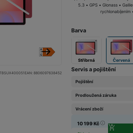
5.3 • GPS • Glonass • Gali
rychlonabíjením
Tablety Doogee
Barva
Tablety pro děti
následující
Stříbrná
Červená
Servis a pojištění
TBSUX400051
EAN:
8806097638452
Pojištění
Prodloužená záruka
Pojištění Space care 1 rok
1 989
Kč
Vrácení zboží
Prodloužená záruka 1 rok
1 049
Kč
10 199
Kč
Prodloužená možnost vrá
Pojištění Space care 2 ro
612
Kč
3 649
Kč