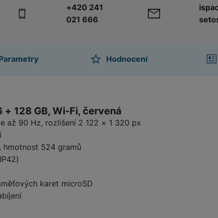
+420 241
ispa
021 666
seto
žíváme my nebo naši partneři, abychom vám mohli zobrazit vhodné
a stránkách třetích stran.
Parametry
Hodnocení
ktu
 + 128 GB, Wi-Fi, červená
e až 90 Hz, rozlišení 2 122 × 1 320 px
í
mm, hmotnost 524 gramů
 IP42)
paměťových karet microSD
bíjení