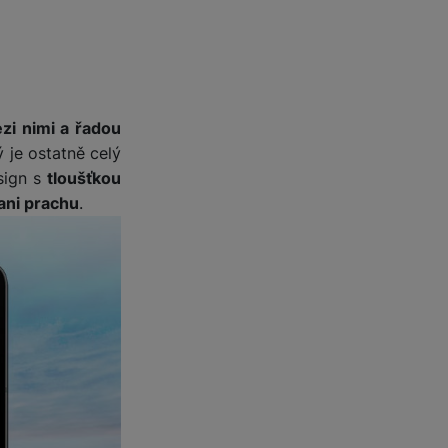
zi nimi a řadou
ý je ostatně celý
sign s
tloušťkou
 ani prachu
.