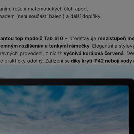
áním, řešení matematických úloh apod.
padem (není součástí balení) a další doplňky
riantou top modelů Tab S10
– představuje
mezistupeň me
 jemným rozlišením a tenkými rámečky
. Elegantní a stylov
arevných provedení, z nichž
vyčnívá korálová červená
. De
é prakticky odolný. Zařízení se
díky krytí IP42 nebojí vody