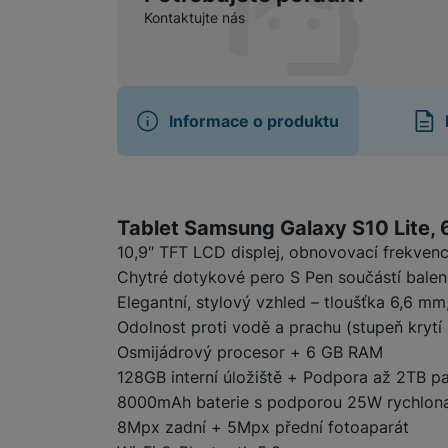
Kontaktujte nás
Marketingové cookies pou
na našich stránkách, tak n
Informace o produktu
Informace o produ
Tablet Samsung Galaxy S10 Lite, 6
10,9″ TFT LCD displej, obnovovací frekvenc
Chytré dotykové pero S Pen součástí balen
Elegantní, stylový vzhled – tloušťka 6,6 
Odolnost proti vodě a prachu (stupeň krytí
Osmijádrový procesor + 6 GB RAM
128GB interní úložiště + Podpora až 2TB 
8000mAh baterie s podporou 25W rychlona
8Mpx zadní + 5Mpx přední fotoaparát