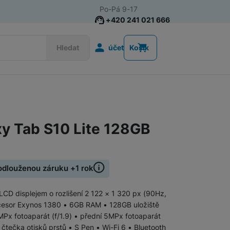
Po-Pá 9-17
+420 241 021 666
Uživatelská s
Hledat
účet
Košík
Apple iPad
iPad Air
y Tab S10 Lite 128GB
iPad Mini
iPad 11" (2025)
iPad Pro
Pořiďte si tablet Samsung Galaxy 
rodlouženou záruku +1 rok
Tablety Xiaomi
LCD displejem o rozlišení 2 122 × 1 320 px (90Hz,
ocesor Exynos 1380 • 6GB RAM • 128GB uložiště
MPx fotoaparát (f/1.9) • přední 5MPx fotoaparát
• čtečka otisků prstů • S Pen • Wi-Fi 6 • Bluetooth