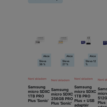
Akce
Akce
Akce
Sleva
Sleva
Sleva 12
38 %
27 %
%
Není skladem
Není skladem
Není s
Není skladem
Samsung
Samsung
Sam
Samsung
micro SDXC
micro SDXC
micr
micro SDXC
1TB PRO
1TB PRO
512
256GB PRO
Plus + USB
Plus 'Sonic'
Plus
Plus 'Sonic'
adaptér
adap