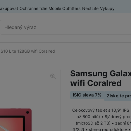
nakupovat
Ochranné fólie Mobile Outfitters
NextLife
Výkupy
Vyhledávání
10 Lite 128GB wifi Coralred
Tablety Samsung
Samsung Galaxy Tab A
Samsung Galax
Samsung Galaxy Tab S
wifi Coralred
ISIC sleva 7%
Získejte p
Tablety Lenovo
Celokovový tablet s 10,9" IPS 
až 600 nitů) • 8jádrový pr
(microSD až 2 TB) • zadní 8
(f/2.2) • stereo reproduktory 