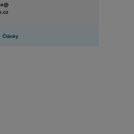
ce@
s.cz
 obsahy nebo reklamy jak
Články