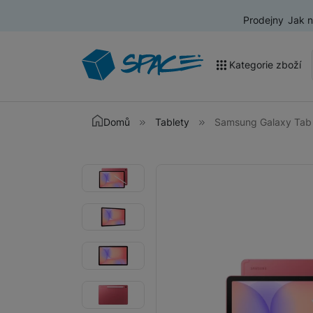
Prodejny
Jak 
Kategorie zboží
Akce a výprodej
Domů
Tablety
Samsung Galaxy Tab S
Mobilní telefony
Fotografie
Fotografie
Nositelná elektronika
Televize
Audio
Domácí spotřebiče
Tablety
Foto