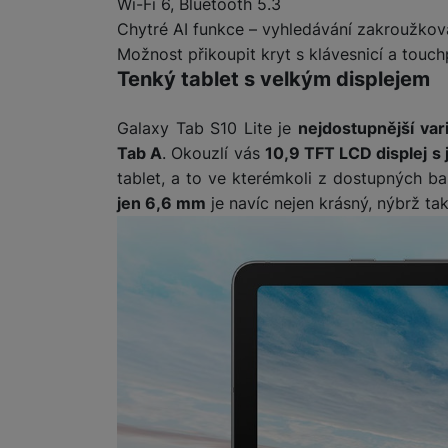
Wi-Fi 6, Bluetooth 5.3
Chytré AI funkce – vyhledávání zakroužkov
Možnost přikoupit kryt s klávesnicí a touch
Tenký tablet s velkým displejem
Galaxy Tab S10 Lite je
nejdostupnější va
Tab A
. Okouzlí vás
10,9 TFT LCD displej s
tablet, a to ve kterémkoli z dostupných b
jen 6,6 mm
je navíc nejen krásný, nýbrž tak