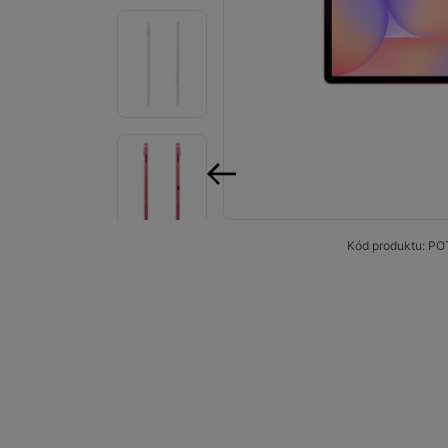
Smart
Ventilátory
Počítače a notebooky
Herní zóna
Péče o zdraví a tělo
předchozí
Příslušenství
Kód produktu:
PO
Dárkové poukázky iSpace
Vrácené zboží