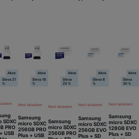
Akce
Akce
Akce
Akce
Akce
Sleva 21
Sleva 18
Sleva
Sleva 6
Sleva
%
%
20 %
%
30 %
kladem
Není skladem
Není skladem
Není skladem
Není skladem
sung
Samsung
Samsung
Samsung
o SDXC
Samsung
micro SDXC
micro SDXC
micro SDXC
GB PRO
micro SDXC
128GB EVO
256GB PRO
256GB EVO
 + USB
256GB PRO
Plus + SD
Plus + USB
Plus + SD
tér