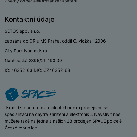
P
Zpětný odběr elektrozařízení/baterií
d
a
i
d
ří
n
m
č
i
s
i
ě
e
Kontaktní údaje
o
l
c
ť
u
e
o
H
SETOS spol. s r.o.
š
P
v
e
e
P
o
zapsána do OR u MS Praha, oddíl C, vložka 12006
é
r
n
ří
u
k
City Park Náchodská
n
s
s
z
a
í
Náchodská 2396/21, 193 00
t
l
d
rt
p
v
u
r
IČ: 46352163 DIČ: CZ46352163
y
ř
í
š
a
í
p
e
p
s
r
n
r
l
o
s
o
u
A
t
A
š
iSpace
Jsme distributorem a maloobchodním prodejcem se
ir
v
ir
e
specializací na chytrá zařízení a elektroniku. Navštívit nás
P
í
p
n
můžete také na jedné z našich 28 prodejen SPACE po celé
o
p
o
s
České republice
d
r
d
t
s
o
s