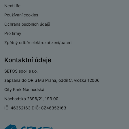
P
d
a
i
d
NextLife
ří
n
m
č
i
s
i
Používaní cookies
ě
e
o
l
c
ť
Ochrana osobních údajů
u
e
o
H
š
P
Pro firmy
v
e
e
P
o
é
r
Zpětný odběr elektrozařízení/baterií
n
ří
u
k
n
s
s
z
a
í
t
l
d
Kontaktní údaje
rt
p
v
u
r
y
ř
í
š
a
SETOS spol. s r.o.
í
p
e
p
s
zapsána do OR u MS Praha, oddíl C, vložka 12006
r
n
r
l
o
s
o
City Park Náchodská
u
A
t
A
š
Náchodská 2396/21, 193 00
ir
v
ir
e
P
í
p
IČ: 46352163 DIČ: CZ46352163
n
o
p
o
s
d
r
d
t
s
o
s