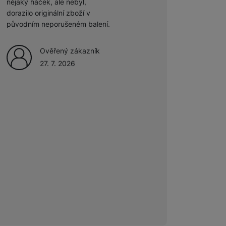
nějaký háček, ale nebyl,
Ověřený zákazník
dorazilo originální zboží v
27. 7. 2026
původním neporušeném balení.
 obsahy nebo reklamy jak
Ověřený zákazník
27. 7. 2026