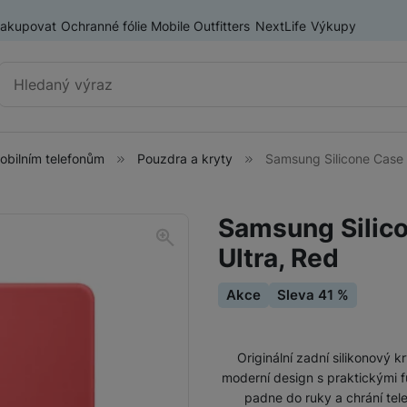
nakupovat
Ochranné fólie Mobile Outfitters
NextLife
Výkupy
Vyhledávání
mobilním telefonům
Pouzdra a kryty
Samsung Silicone Case 
Příslušenství k mobilním
Pouzdra a kryty
telefonům
Samsung Silic
Fólie a tvrzená skla
Ultra, Red
Baterie pro mobilní telefony
Držáky, stativy a selfie tyče
Akce
Sleva 41 %
SIM karty
Příslušenství k tabletům
Pouzdra a obaly pro tablety
Originální zadní silikonový 
moderní design s praktickými 
Tiskárny pro mobilní telefony
padne do ruky a chrání tel
Ochranné fólie a tvrzená skla pro tablety