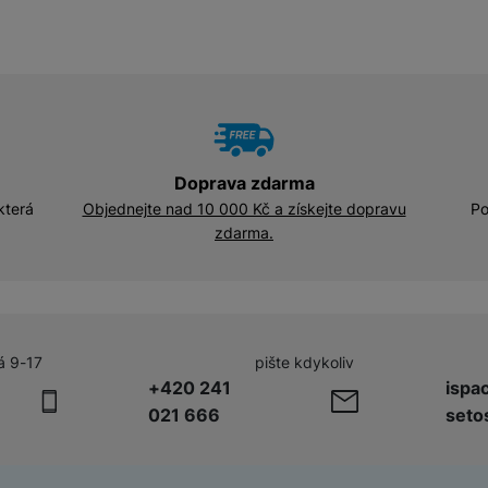
Adaptéry a předsádky
Kabely a redukce
HUB
Telekonvertory
Kabely
Baterie a napájecí adaptéry
Redukce
Doprava zdarma
která
Objednejte nad 10 000 Kč a získejte dopravu
Po
zdarma.
Příslušenství k domácím
Příslušenství pro lednice
spotřebičům
Příslušenství pro pračky a sušičky
á 9-17
pište kdykoliv
Příslušenství k vysavačům
+420 241
ispa
021 666
seto
Herní příslušenství
Herní monitory