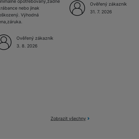
inimálně opotřebovaný,žádné
Ověřený zákazník
krábance nebo jinak
31. 7. 2026
oškozený. Výhodná
žíváme my nebo naši partneři, abychom vám mohli zobrazit vhodné
ena,záruka.
a stránkách třetích stran.
Ověřený zákazník
3. 8. 2026
Zobrazit všechny