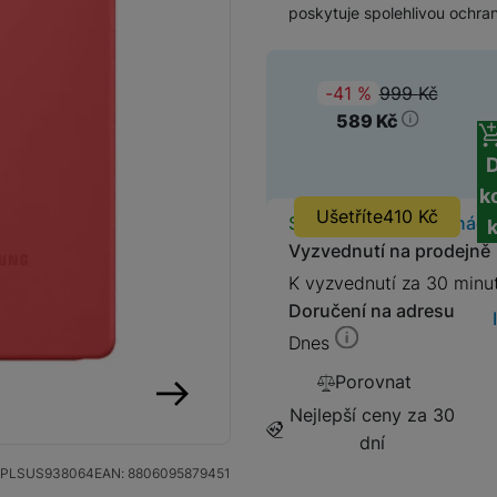
poskytuje spolehlivou ochr
SIM karty
Držáky a stojany pro tablety
999
Kč
(
-41
%
)
Původ
Klávesnice k tabletům
589
Kč
Příslušenství k
Stativy
fotoaparátům
k
Blesky
Ušetříte
410
Kč
Dostupnos
Skladem
na 3 prodejnách
Vyzvednutí na prodejně
Mikrofony
Fotopouzdra a batohy
K vyzvednutí za 30 minu
Doručení na adresu
Sluneční clony
Fólie Mobile Outfitters
Dnes
Porovnat
Filtry
Nejlepší ceny za 30
následující
dní
Krytky
PLSUS938064
EAN:
8806095879451