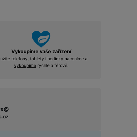
Příslušenství pro Mac
Disky/nosiče dat
Flash disky
Externí HDD disky
Paměťové karty
Externí SSD disky
Vykoupíme vaše zařízení
užité telefony, tablety i hodinky naceníme a
vykoupíme
rychle a férově.
SSD disky
Příslušenství pro audio
Pouzdra pro Airpods
ce@
s.cz
Příslušenství pro televize
Dálkové ovladače