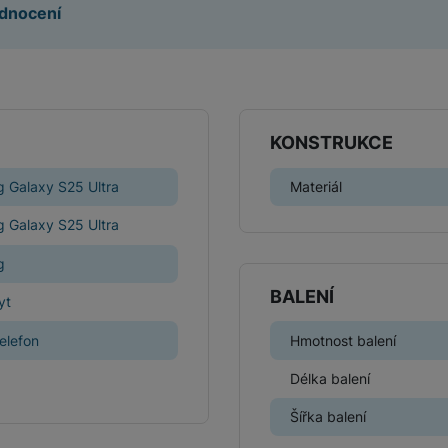
dnocení
Herní ovladače
Herní klávesnice
Herní sluchátka
KONSTRUKCE
Herní a počítačové židle
Powerbanky
Bezdrátové powerbanky
 Galaxy S25 Ultra
Materiál
Herní myši
 Galaxy S25 Ultra
Powerbanky pro dvě a více zařízení
Herní a počítačové stoly
g
Powerbanky s rychlonabíjením
BALENÍ
yt
telefon
Hmotnost balení
Stylusy
Délka balení
Šířka balení