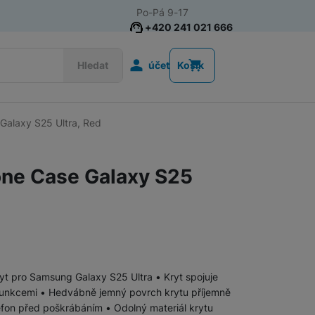
Po-Pá 9-17
+420 241 021 666
Uživatelská s
Hledat
účet
Košík
Galaxy S25 Ultra, Red
Příslušenství k chytrým
Řemínky k chytrým hodinkám
hodinkám
one Case Galaxy S25
Nabíječky k chytrým hodinkám
Ochranná skla pro chytré hodinky
Příslušenství k počítačům a
Pouzdra, brašny a batohy na notebooky
kryt pro Samsung Galaxy S25 Ultra • Kryt spojuje
notebookům
funkcemi • Hedvábně jemný povrch krytu příjemně
efon před poškrábáním • Odolný materiál krytu
Routery