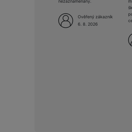
nezaznamenány.
m
š
p
Marketingové cookies pou
Ověřený zákazník
c
na našich stránkách, tak n
6. 8. 2026