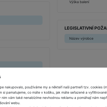
Výška balení
Jednorázové baterie
LEGISLATIVNÍ POŽ
Název výrobce
s
pe nakupovalo, používáme my a někteří naši partneři tzv. cookies (
m si pamatujeme, co máte v košíku, jak máte seřazené a vyfiltrované p
ky nim vám také nenabízíme nevhodnou reklamu a pomáhají nám napřík
šování webu.