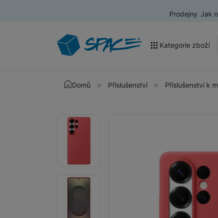
Prodejny
Jak 
Kategorie zboží
Akce a výprodej
Domů
Příslušenství
Příslušenství k 
Mobilní telefony
Fotografie
Fotografie
Nositelná elektronika
Televize
Audio
Domácí spotřebiče
Tablety
Foto