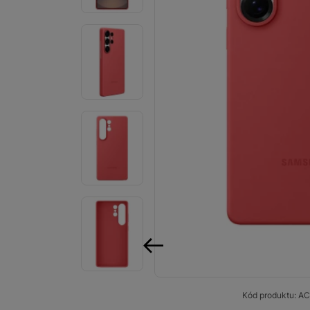
Smart
Ventilátory
Počítače a notebooky
Herní zóna
Péče o zdraví a tělo
Příslušenství
Dárkové poukázky iSpace
Vrácené zboží
předchozí
Kód produktu:
AC