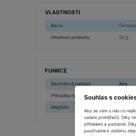
VLASTNOSTI
Barva
Červená
Hmotnost produktu
55 g
FUNKCE
Bezdrátové nabíjení
Ano
Přihrádka na kreditku
Ne
Souhlas s cookie
MagSafe
Ne
Aby se vám u nás co nejlé
vašem prohlížeči). Díky ni
přihlášeni a podobně. Dí
používáme k dalšímu zlep