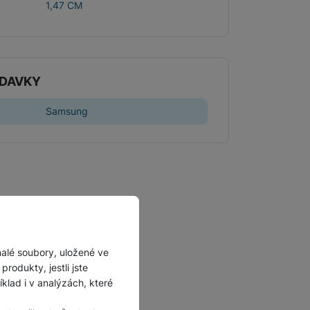
1,47 CM
Příslušenství pro
autokamery
ADAVKY
Samsung
malé soubory, uložené ve
rodukty, jestli jste
lad i v analýzách, které