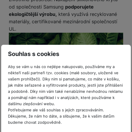
y
r
t
c
n
t
d
á
r
m
t
od společnosti Samsung
podporujete
K
o
v
k
i
ř
O
in
s
a
o
k
r
ekologičtější výrobu,
která využívá recyklované
m
í
y
c
e
u
k
kl
š
ni
a
y
o
materiály, certifikované mezinárodní společností
k
e
b
t
y
a
n
t
t
bi
f
UL.
i
d
p
y
o
y
ln
o
č
o
r
a
r
S
í
t
e
o
o
b
y
p
t
o
r
t
a
e
Souhlas s cookies
el
a
L
S
o
a
t
c
e
p
e
m
v
b
o
k
f
a
Aby se vám u nás co nejlépe nakupovalo, používáme my a
d
a
é
le
h
o
někteří naši partneři tzv. cookies (malé soubory, uložené ve
r
n
rt
k
t
y
K
n
vašem prohlížeči). Díky nim si pamatujeme, co máte v košíku,
á
i
a
y
n
r
jak máte seřazené a vyfiltrované produkty, jestli jste přihlášeni
y
t
P
c
m
a
y
a podobně. Díky nim vám také nenabízíme nevhodnou reklamu
ů
ř
e
D
e
n
t
a pomáhají nám například i v analýzách, které používáme k
m
í
r
Vyobrazení je pouze ilustrativní.
r
o
y
dalšímu zlepšování webu.
P
s
ž
y
t
T
Potřebujeme ale váš souhlas s jejich zpracováváním.
N
r
l
á
S
e
a
Děkujeme, že nám ho dáte, a slibujeme, že k vašim datům
a
a
u
D
k
t
Parametry
b
c
budeme chovat zodpovědně.
b
č
š
a
y
a
o
ti
í
k