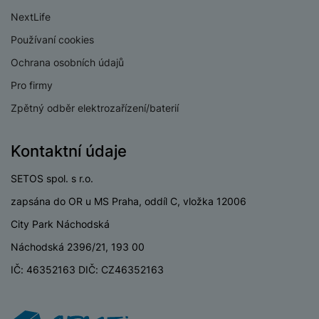
v
p
NextLife
í
r
Používaní cookies
a
P
H
č
ř
Ochrana osobních údajů
e
k
í
r
Pro firmy
y
s
ní
a
Zpětný odběr elektrozařízení/baterií
l
m
s
u
o
u
š
ni
Kontaktní údaje
š
e
t
i
n
o
SETOS spol. s r.o.
č
s
r
k
zapsána do OR u MS Praha, oddíl C, vložka 12006
t
y
y
v
City Park Náchodská
í
H
P
Náchodská 2396/21, 193 00
p
e
ří
r
r
IČ: 46352163 DIČ: CZ46352163
sl
o
n
u
t
í
š
e
o