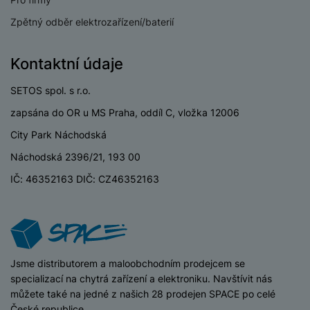
P
d
a
i
d
ří
n
Zpětný odběr elektrozařízení/baterií
m
č
i
s
i
ě
e
o
l
c
ť
Kontaktní údaje
u
e
o
H
š
P
v
e
SETOS spol. s r.o.
e
P
o
é
r
n
ří
u
zapsána do OR u MS Praha, oddíl C, vložka 12006
k
n
s
s
z
a
í
City Park Náchodská
t
l
d
rt
p
v
u
r
Náchodská 2396/21, 193 00
y
ř
í
š
a
í
IČ: 46352163 DIČ: CZ46352163
p
e
p
s
r
n
r
l
o
s
o
u
A
t
A
š
ir
v
ir
e
P
í
p
iSpace
Jsme distributorem a maloobchodním prodejcem se
n
o
p
o
specializací na chytrá zařízení a elektroniku. Navštívit nás
s
d
r
d
můžete také na jedné z našich 28 prodejen SPACE po celé
t
s
o
s
České republice