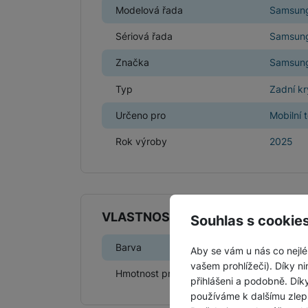
Modelová řada
Samsung
Sériová řada
Samsung
Značka
Samsun
Typ
Zadní kr
Určeno pro
Mobilní 
Rok výroby
2025
VLASTNOSTI
Souhlas s cookie
Barva
Černá
Aby se vám u nás co nejlé
vašem prohlížeči). Díky ni
Hmotnost produktu
60 g
přihlášeni a podobně. Dí
používáme k dalšímu zlep