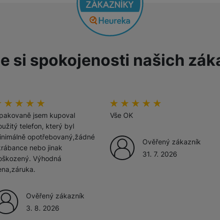
žíváme my nebo naši partneři, abychom vám mohli zobrazit vhodné
a stránkách třetích stran.
e si spokojenosti našich zák
odnocení zákazníků
00
%
Hodnocení zákazníků
100
%
pakovaně jsem kupoval
Vše OK
užitý telefon, který byl
inimálně opotřebovaný,žádné
Ověřený zákazník
krábance nebo jinak
31. 7. 2026
oškozený. Výhodná
ena,záruka.
Ověřený zákazník
3. 8. 2026