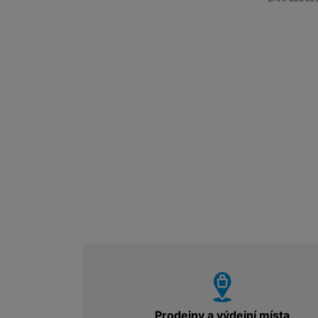
vyhody
Prodejny a výdejní místa