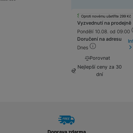
Adaptéry a předsádky
Kabely a redukce
Dostupnos
Skladem
HUB
Oproti novému ušetříte 299
Kč
Telekonvertory
Vyzvednutí na prodejně
Pondělí 10.08. od 09:00
Kabely
Baterie a napájecí adaptéry
Doručení na adresu
In
Dnes
Redukce
Porovnat
Nejlepší ceny za 30
Příslušenství k domácím
Příslušenství pro lednice
dní
spotřebičům
Příslušenství pro pračky a sušičky
Příslušenství k vysavačům
Herní příslušenství
Herní monitory
Doprava zdarma