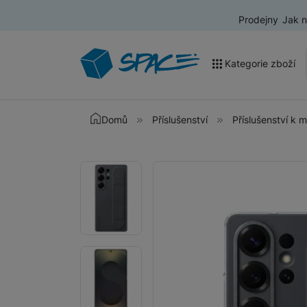
Prodejny
Jak 
Kategorie zboží
Akce a výprodej
Domů
Příslušenství
Příslušenství k 
Mobilní telefony
Fotografie
Fotografie
Nositelná elektronika
Televize
Audio
Domácí spotřebiče
Tablety
Foto