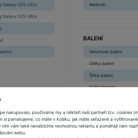
 Galaxy S25 Ultra
Materiál
Jednorázové baterie
 Galaxy S25 Ultra
g
BALENÍ
yt
telefon
Hmotnost balení
Délka balení
Šířka balení
Výška balení
s
pe nakupovalo, používáme my a někteří naši partneři tzv. cookies (
m si pamatujeme, co máte v košíku, jak máte seřazené a vyfiltrované p
LEGISLATIVNÍ POŽ
ky nim vám také nenabízíme nevhodnou reklamu a pomáhají nám napřík
šování webu.
Název výrobce