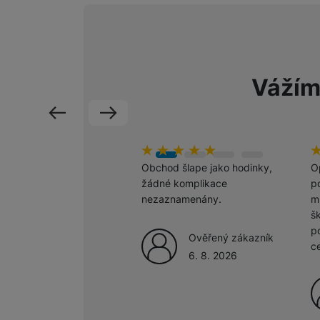
Marketingové cookies pou
na našich stránkách, tak n
Vážím
předchozí
následující
Hodnocení zákazníků
100
%
H
1
Obchod šlape jako hodinky,
O
žádné komplikace
po
nezaznamenány.
m
š
p
Ověřený zákazník
c
6. 8. 2026