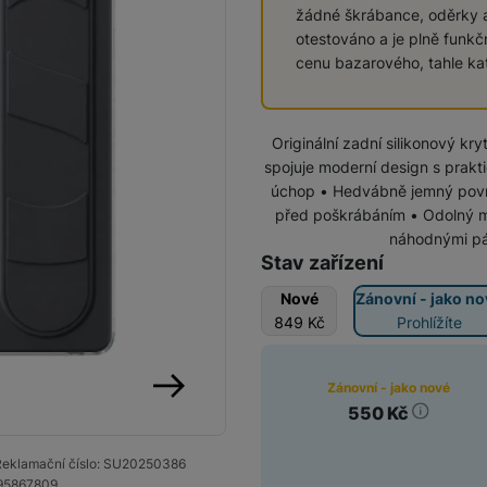
žádné škrábance, oděrky a
otestováno a je plně funkč
SIM karty
Držáky a stojany pro tablety
cenu bazarového, tahle kat
Klávesnice k tabletům
Příslušenství k
Stativy
Originální zadní silikonový k
fotoaparátům
spojuje moderní design s prakti
úchop • Hedvábně jemný povrc
Blesky
před poškrábáním • Odolný ma
náhodnými pá
Mikrofony
Fotopouzdra a batohy
Stav zařízení
Nové
Zánovní - jako no
Sluneční clony
849
Kč
Prohlížíte
Fólie Mobile Outfitters
Filtry
Zánovní - jako nové
Stav
550
Kč
následující
Krytky
Reklamační číslo:
SU20250386
95867809