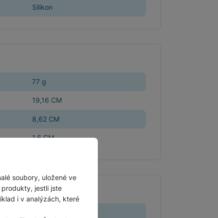
Silikon
Příslušenství pro
autokamery
77 g
19,16 CM
8,62 CM
1,6 CM
malé soubory, uložené ve
rodukty, jestli jste
ADAVKY
lad i v analýzách, které
Samsung