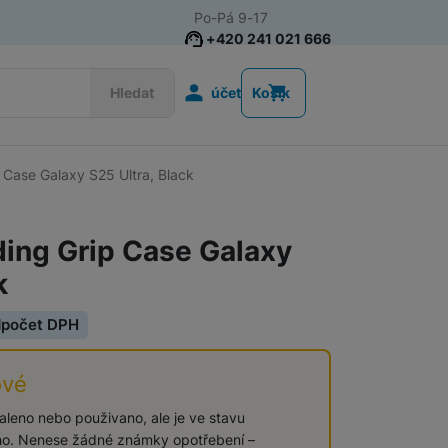
Po-Pá 9-17
+420 241 021 666
Uživatelská s
Hledat
účet
Košík
Case Galaxy S25 Ultra, Black
Příslušenství k chytrým
Řemínky k chytrým hodinkám
hodinkám
ing Grip Case Galaxy
Nabíječky k chytrým hodinkám
k
Ochranná skla pro chytré hodinky
dpočet DPH
Příslušenství k počítačům a
ové
Pouzdra, brašny a batohy na notebooky
notebookům
baleno nebo použivano, ale je ve stavu
o. Nenese žádné známky opotřebení –
Routery