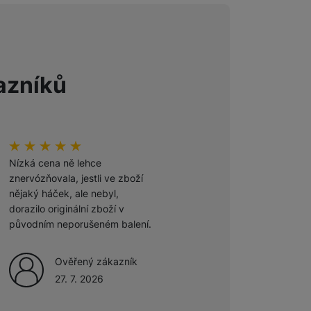
 obsahy nebo reklamy jak
azníků
Hodnocení zákazníků
100
%
Hodnocení zákazníků
100
%
Nízká cena ně lehce
Odporúčam
znervózňovala, jestli ve zboží
nějaký háček, ale nebyl,
Ověřený zákazník
dorazilo originální zboží v
27. 7. 2026
původním neporušeném balení.
Ověřený zákazník
27. 7. 2026