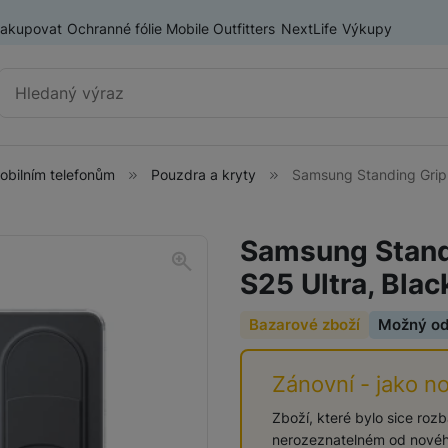
nakupovat
Ochranné fólie Mobile Outfitters
NextLife
Výkupy
Vyhledávání
mobilním telefonům
Pouzdra a kryty
Samsung Standing Grip 
Příslušenství k mobilním
Pouzdra a kryty
telefonům
Samsung Stand
Fólie a tvrzená skla
S25 Ultra, Blac
Baterie pro mobilní telefony
Držáky, stativy a selfie tyče
Bazarové zboží
Možný o
SIM karty
Příslušenství k tabletům
Zánovní - jako n
Pouzdra a obaly pro tablety
Tiskárny pro mobilní telefony
Zboží, které bylo sice roz
nerozeznatelném od novéh
Ochranné fólie a tvrzená skla pro tablety