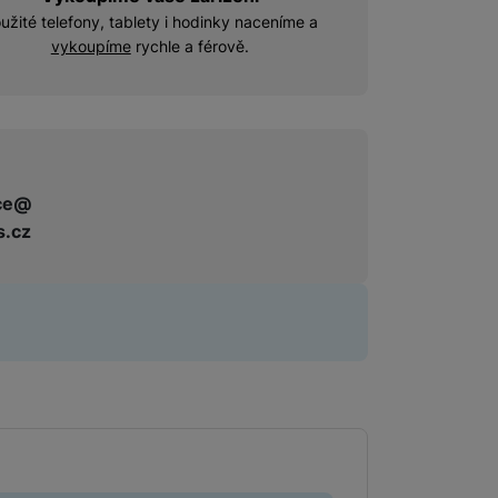
užité telefony, tablety i hodinky naceníme a
Držáky pro televize
vykoupíme
rychle a férově.
Audio-video kabely
Rámečky pro Frame TV
Paměťové karty
MicroSDHC
ce@
s.cz
MicroSDXC
Multimédia