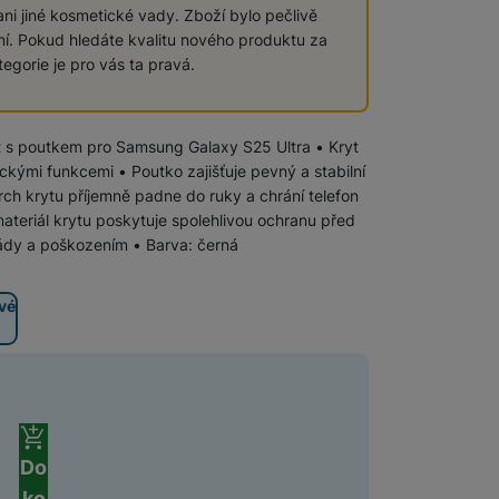
ni jiné kosmetické vady. Zboží bylo pečlivě
ní. Pokud hledáte kvalitu nového produktu za
Software
Klávesnice
egorie je pro vás ta pravá.
Myši a podložky pod myš
Nabíječky
Nabíječky do auta
ryt s poutkem pro Samsung Galaxy S25 Ultra • Kryt
ckými funkcemi • Poutko zajišťuje pevný a stabilní
Trackpady
h krytu příjemně padne do ruky a chrání telefon
Bezdrátové nabíječky
teriál krytu poskytuje spolehlivou ochranu před
dy a poškozením • Barva: černá
Nabíjecí stojánky
Nabíječky k chytrým hodinkám
vé
Rychlonabíječky
Příslušenství pro Apple
Příslušenství pro iPhone
Síťové nabíječky (230 V)
 zboží
Příslušenství pro iPad
Do
Příslušenství pro AirPods
Příslušenství pro Apple Watch
ko