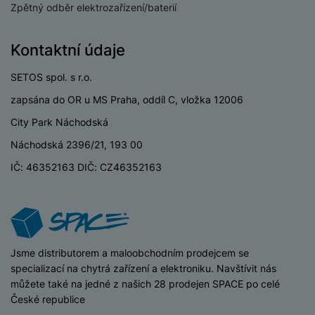
ří
c
e
ů
Zpětný odběr elektrozařízení/baterií
s
t
s
í
r
m
t
c
l
a
n
oj
h
u
Kontaktní údaje
d
P
í
á
P
š
a
ř
S
n
P
ří
SETOS spol. s r.o.
e
p
í
S
k
ří
s
n
t
s
D
zapsána do OR u MS Praha, oddíl C, vložka 12006
y
sl
l
s
é
l
d
u
u
City Park Náchodská
t
r
u
is
š
š
v
y
š
Náchodská 2396/21, 193 00
k
e
e
í
e
y
n
n
IČ: 46352163 DIČ: CZ46352163
M
p
n
st
s
ik
r
S
s
ví
t
r
o
S
t
p
v
o
s
D
v
r
í
f
p
d
í
o
p
o
o
is
p
iSpace
Jsme distributorem a maloobchodním prodejcem se
M
r
n
t
k
r
specializací na chytrá zařízení a elektroniku. Navštívit nás
a
o
y
ř
y
o
můžete také na jedné z našich 28 prodejen SPACE po celé
c
l
e
a
České republice
e
P
b
u