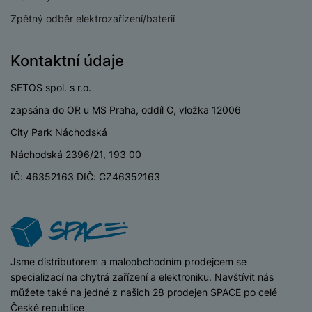
ří
c
e
ů
s
t
s
í
Zpětný odběr elektrozařízení/baterií
r
m
t
c
l
a
n
oj
h
u
d
P
í
á
P
Kontaktní údaje
š
a
ř
S
n
P
ří
e
p
í
S
k
ří
s
SETOS spol. s r.o.
n
t
s
D
y
sl
l
s
é
zapsána do OR u MS Praha, oddíl C, vložka 12006
l
d
u
u
t
r
u
is
City Park Náchodská
š
š
v
y
š
k
e
e
í
Náchodská 2396/21, 193 00
e
y
n
n
M
p
n
IČ: 46352163 DIČ: CZ46352163
st
s
ik
r
S
s
ví
t
r
o
S
t
p
v
o
s
D
v
r
í
f
p
d
í
o
p
o
o
is
p
M
r
n
t
iSpace
Jsme distributorem a maloobchodním prodejcem se
k
r
a
o
y
ř
specializací na chytrá zařízení a elektroniku. Navštívit nás
y
o
c
l
e
můžete také na jedné z našich 28 prodejen SPACE po celé
a
e
P
b
České republice
u