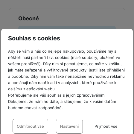
y
r
t
c
n
t
d
á
r
m
t
o
v
k
i
ř
O
in
s
a
o
k
m
í
y
c
e
Obecné
u
k
kl
š
ni
a
o
k
e
b
t
y
a
n
t
bi
f
i
d
p
y
Průměr (mm)
72 MM
o
ln
o
č
Souhlas s cookies
o
r
a
r
í
t
e
o
o
b
y
t
o
r
t
a
Aby se vám u nás co nejlépe nakupovalo, používáme my a
el
a
L
S
o
a
t
někteří naši partneři tzv. cookies (malé soubory, uložené ve
e
p
e
m
Obsah balení
vašem prohlížeči). Díky nim si pamatujeme, co máte v košíku,
v
b
o
f
a
d
a
jak máte seřazené a vyfiltrované produkty, jestli jste přihlášeni
é
le
h
o
r
n
Objektiv, přepravní taška, krytka objektivu,
a podobně. Díky nim vám také nenabízíme nevhodnou reklamu
rt
k
t
y
n
á
i
čisticí hadřík na objektivy, záruční list
a pomáhají nám například i v analýzách, které používáme k
a
y
n
y
t
P
c
dalšímu zlepšování webu.
m
a
ů
ř
e
D
Potřebujeme ale váš souhlas s jejich zpracováváním.
e
n
m
í
Děkujeme, že nám ho dáte, a slibujeme, že k vašim datům
r
r
o
P
s
budeme chovat zodpovědně.
ž
Hodnocení
y
t
N
r
l
á
S
e
Nastavení souhlasů s kategoriemi
a
a
u
D
k
t
Pro vkládání recenzí je nutné se přihlásit.
b
b
č
cookies
Odmítnout vše
Nastavení
Přijmout vše
š
a
y
a
o
í
k