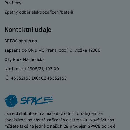
v
Pro firmy
p
í
r
Zpětný odběr elektrozařízení/baterií
a
P
H
č
ř
e
Kontaktní údaje
k
í
r
y
s
ní
SETOS spol. s r.o.
a
l
m
s
zapsána do OR u MS Praha, oddíl C, vložka 12006
u
o
u
š
City Park Náchodská
ni
š
e
t
i
Náchodská 2396/21, 193 00
n
o
č
s
IČ: 46352163 DIČ: CZ46352163
r
k
t
y
y
v
í
H
P
p
e
ří
r
r
sl
iSpace
Jsme distributorem a maloobchodním prodejcem se
o
n
u
specializací na chytrá zařízení a elektroniku. Navštívit nás
t
í
š
můžete také na jedné z našich 28 prodejen SPACE po celé
e
o