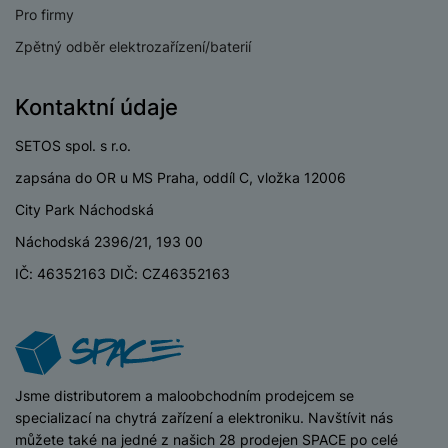
ří
c
e
ů
s
Pro firmy
t
s
í
r
m
t
c
l
a
Zpětný odběr elektrozařízení/baterií
n
oj
h
u
d
P
í
á
P
š
a
ř
S
n
P
ří
Kontaktní údaje
e
p
í
S
k
ří
s
n
t
s
D
SETOS spol. s r.o.
y
sl
l
s
é
l
d
u
u
t
zapsána do OR u MS Praha, oddíl C, vložka 12006
r
u
is
š
š
v
y
š
k
City Park Náchodská
e
e
í
e
y
n
n
M
Náchodská 2396/21, 193 00
p
n
st
s
ik
r
S
s
IČ: 46352163 DIČ: CZ46352163
ví
t
r
o
S
t
p
v
o
s
D
v
r
í
f
p
d
í
o
p
o
o
is
p
M
r
n
t
k
r
a
o
y
iSpace
Jsme distributorem a maloobchodním prodejcem se
ř
y
o
c
l
specializací na chytrá zařízení a elektroniku. Navštívit nás
e
a
e
P
můžete také na jedné z našich 28 prodejen SPACE po celé
b
u