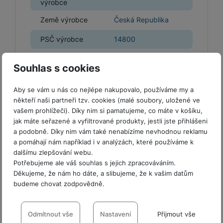
e
l
a
ti
výrobce
o
j
y
n
e
s
v
k
e
a
Země výrobce
Česká Republika
s
k
t
y
y
č
s
t
o
o
PSČ výrobce
14800
k
u
B
v
h
j
R
y
š
l
í
l
a
o
Název dovozce
Samsung
i
e
Souhlas s cookies
e
n
u
F
č
s
N
Ulice dovozce
V Parku 2323/14
d
y
t
P
ól
k
k
a
y
p
e
ří
Aby se vám u nás co nejlépe nakupovalo, používáme my a
ie
Městská oblast
y
y
b
r
r
někteří naši partneři tzv. cookies (malé soubory, uložené ve
Praha
sl
M
výrobce
D
íj
o
y
vašem prohlížeči). Díky nim si pamatujeme, co máte v košíku,
u
o
V
F
ig
e
jak máte seřazené a vyfiltrované produkty, jestli jste přihlášeni
t
š
Město dovozce
Praha
bi
y
o
it
K
č
a podobně. Díky nim vám také nenabízíme nevhodnou reklamu
a
e
le
s
t
ál
l
k
a pomáhají nám například i v analýzách, které používáme k
PSČ dovozce
14800
b
n
O
a
o
ní
á
y
dalšímu zlepšování webu.
l
st
u
v
p
Město výrobce
Praha
f
v
d
Potřebujeme ale váš souhlas s jejich zpracováváním.
e
ví
tf
a
o
o
e
o
Děkujeme, že nám ho dáte, a slibujeme, že k vašim datům
t
p
Číslo popisné
it
č
u
budeme chovat zodpovědně.
t
s
a
2323/14
y
r
dovozce
t
e
z
o
n
u
o
e
Nastavení souhlasů s kategoriemi
d
Číslo popisné
r
Kl
i
t
m
2323/14
rs
r
cookies
Odmítnout vše
Nastavení
Přijmout vše
výrobce
á
á
c
a
o