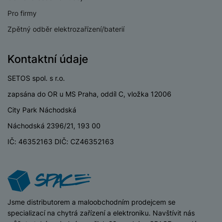
a
z
č
ě
d
Pro firmy
e
ť
H
r
o
Zpětný odběr elektrozařízení/baterií
e
D
á
v
r
r
t
é
n
ž
o
Kontaktní údaje
k
í
á
v
a
a
k
é
SETOS spol. s r.o.
r
p
y
p
zapsána do OR u MS Praha, oddíl C, vložka 12006
t
o
p
o
y
č
City Park Náchodská
r
w
ít
o
e
S
Náchodská 2396/21, 193 00
a
M
t
r
t
č
ic
IČ: 46352163 DIČ: CZ46352163
e
b
y
o
r
l
a
l
v
o
e
n
u
é
S
v
k
s
ž
D
i
y
y
i
H
z
iSpace
Jsme distributorem a maloobchodním prodejcem se
d
P
C
M
e
specializací na chytrá zařízení a elektroniku. Navštívit nás
l
o
ul