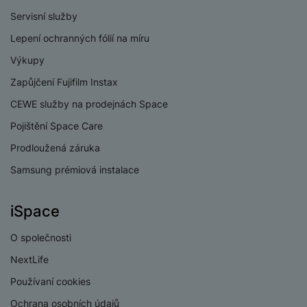
e
l
v
n
Servisní služby
e
l
st
Lepení ochranných fólií na míru
v
a
ví
i
d
Výkupy
k
z
a
v
Zapůjčení Fujifilm Instax
e
č
y
e
CEWE služby na prodejnách Space
s
P
D
a
o
Pojištění Space Care
H
á
v
w
e
l
Prodloužená záruka
a
e
r
k
č
Samsung prémiová instalace
r
n
o
ů
b
í
v
m
a
sl
é
iSpace
n
u
o
k
c
v
O společnosti
y
h
l
NextLife
á
a
P
t
B
Používaní cookies
d
a
k
e
a
m
Ochrana osobních údajů