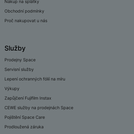
e
Nákup na splátky
l
v
n
e
Obchodní podmínky
l
st
v
a
ví
Proč nakupovat u nás
i
d
k
z
a
v
e
č
y
e
s
Služby
P
D
a
o
H
á
v
Prodejny Space
w
e
l
a
e
r
Servisní služby
k
č
r
n
o
Lepení ochranných fólií na míru
ů
b
í
v
m
a
Výkupy
sl
é
n
u
o
Zapůjčení Fujifilm Instax
k
c
v
y
CEWE služby na prodejnách Space
h
l
á
a
Pojištění Space Care
P
t
B
d
a
Prodloužená záruka
k
e
a
m