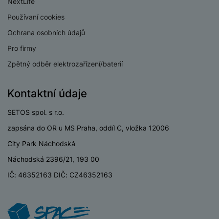
P
NextLife
d
a
i
d
ří
n
m
Používaní cookies
č
i
s
i
ě
e
o
l
Ochrana osobních údajů
c
ť
u
e
o
Pro firmy
H
š
P
v
e
Zpětný odběr elektrozařízení/baterií
e
P
o
é
r
n
ří
u
k
n
s
s
z
a
Kontaktní údaje
í
t
l
d
rt
p
v
u
r
SETOS spol. s r.o.
y
ř
í
š
a
í
zapsána do OR u MS Praha, oddíl C, vložka 12006
p
e
p
s
r
n
r
City Park Náchodská
l
o
s
o
u
Náchodská 2396/21, 193 00
A
t
A
š
ir
v
ir
IČ: 46352163 DIČ: CZ46352163
e
P
í
p
n
o
p
o
s
d
r
d
t
s
o
s