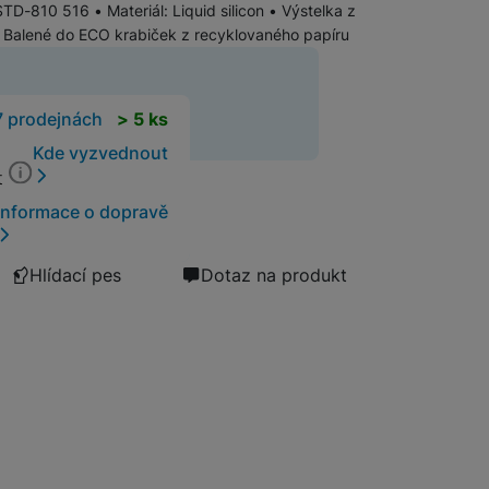
D-810 516 • Materiál: Liquid silicon • Výstelka z
• Balené do ECO krabiček z recyklovaného papíru
Software
Klávesnice
Myši a podložky pod myš
t
7 prodejnách
> 5 ks
Nabíječky
Nabíječky do auta
Kde vyzvednout
Trackpady
t
Bezdrátové nabíječky
Informace o dopravě
Nabíjecí stojánky
Nabíječky k chytrým hodinkám
Hlídací pes
Dotaz na produkt
Rychlonabíječky
Příslušenství pro Apple
Příslušenství pro iPhone
Síťové nabíječky (230 V)
Příslušenství pro iPad
Příslušenství pro AirPods
Příslušenství pro Apple Watch