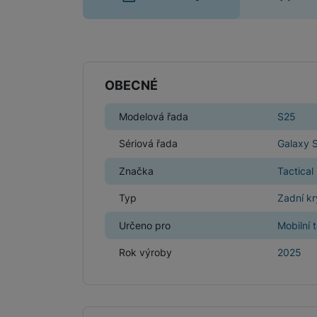
Parametry
OBECNÉ
Modelová řada
S25
Sériová řada
Galaxy 
Značka
Tactical
Typ
Zadní kr
Určeno pro
Mobilní 
Rok výroby
2025