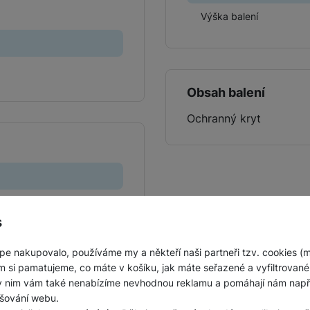
Jednorázové baterie
Výška balení
Obsah balení
Ochranný kryt
s
pe nakupovalo, používáme my a někteří naši partneři tzv. cookies (
m si pamatujeme, co máte v košíku, jak máte seřazené a vyfiltrované p
ky nim vám také nenabízíme nevhodnou reklamu a pomáhají nám napřík
šování webu.