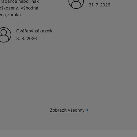
krábance nebo jinak
31. 7. 2026
oškozený. Výhodná
ena,záruka.
žíváme my nebo naši partneři, abychom vám mohli zobrazit vhodné
a stránkách třetích stran.
Ověřený zákazník
3. 8. 2026
Zobrazit všechny