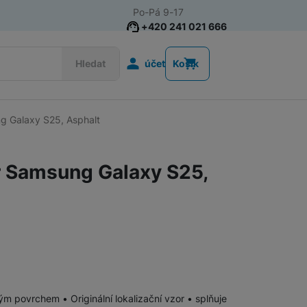
Po-Pá 9-17
+420 241 021 666
Uživatelská s
Hledat
účet
Košík
g Galaxy S25, Asphalt
Příslušenství k chytrým
Řemínky k chytrým hodinkám
hodinkám
r Samsung Galaxy S25,
Nabíječky k chytrým hodinkám
Ochranná skla pro chytré hodinky
Příslušenství k počítačům a
Pouzdra, brašny a batohy na notebooky
notebookům
m povrchem • Originální lokalizační vzor • splňuje
Routery