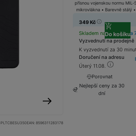
přísnou vojenskou normu MIL-ST
mikrovlákna • Barevně stálý 
SIM karty
Držáky a stojany pro tablety
349
Kč
Klávesnice k tabletům
Dostupnos
Skladem na prodejně
na 
Do košíku
Příslušenství k
Stativy
Vyzvednutí na prodejně
fotoaparátům
K vyzvednutí za 30 minu
Blesky
Doručení na adresu
Úterý 11.08.
Mikrofony
Fotopouzdra a batohy
Porovnat
Nejlepší ceny za 30
Sluneční clony
Fólie Mobile Outfitters
dní
Filtry
následující
Krytky
CPLTCBESU350
EAN:
8596311283178