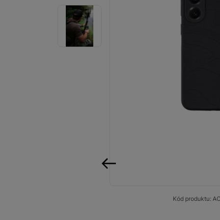
Smart
Ventilátory
Počítače a notebooky
Herní zóna
Péče o zdraví a tělo
Příslušenství
Dárkové poukázky iSpace
Vrácené zboží
předchozí
Kód produktu:
A