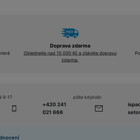
Adaptéry a předsádky
Kabely a redukce
HUB
Telekonvertory
Kabely
Baterie a napájecí adaptéry
Doprava zdarma
Redukce
která
Objednejte nad 10 000 Kč a získejte dopravu
Po
zdarma.
Příslušenství k domácím
Příslušenství pro lednice
spotřebičům
Příslušenství pro pračky a sušičky
á 9-17
pište kdykoliv
+420 241
ispa
Příslušenství k vysavačům
021 666
seto
Herní příslušenství
Herní monitory
dnocení