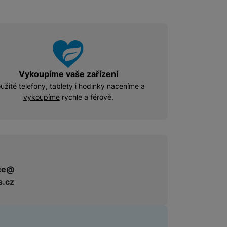
Příslušenství pro Mac
Disky/nosiče dat
Flash disky
Externí HDD disky
Vykoupíme vaše zařízení
Paměťové karty
Externí SSD disky
užité telefony, tablety i hodinky naceníme a
vykoupíme
rychle a férově.
SSD disky
Příslušenství pro audio
Pouzdra pro Airpods
ce@
s.cz
Příslušenství pro televize
Dálkové ovladače