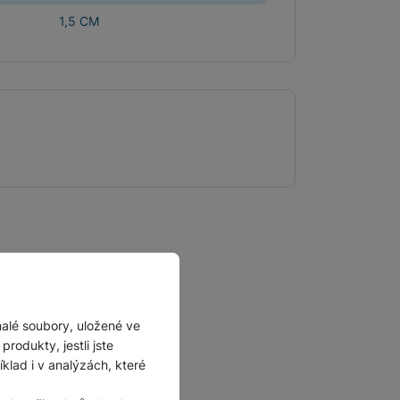
Příslušenství pro
1,5 CM
autokamery
malé soubory, uložené ve
rodukty, jestli jste
lad i v analýzách, které