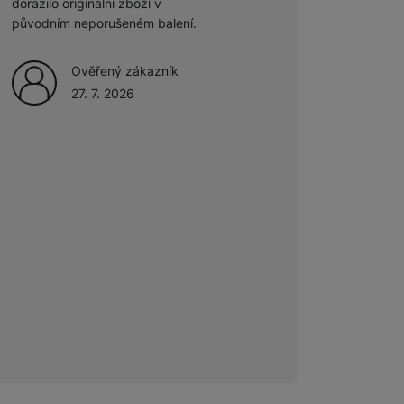
dorazilo originální zboží v
27. 7. 2026
původním neporušeném balení.
 obsahy nebo reklamy jak
Ověřený zákazník
27. 7. 2026