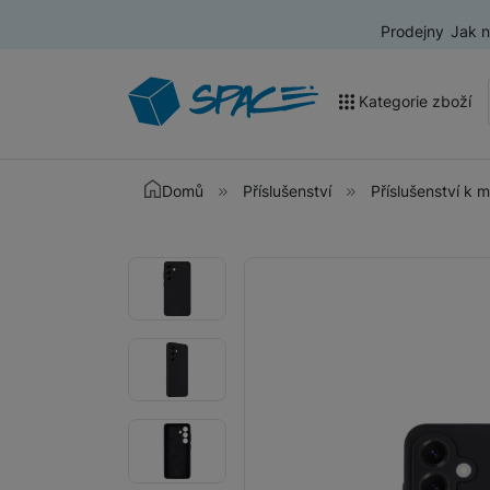
Prodejny
Jak 
Kategorie zboží
Akce a výprodej
Domů
Příslušenství
Příslušenství k 
Mobilní telefony
Fotografie
Fotografie
Nositelná elektronika
Televize
Audio
Domácí spotřebiče
Tablety
Foto