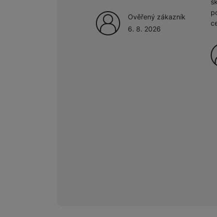
š
p
Ověřený zákazník
c
Marketingové cookies pou
6. 8. 2026
na našich stránkách, tak n