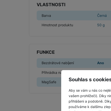
VLASTNOSTI
Barva
Černá
Hmotnost produktu
50 g
FUNKCE
Bezdrátové nabíjení
Ano
Přihrádka na kreditku
Ne
Souhlas s cookie
MagSafe
Ne
Aby se vám u nás co nejlé
vašem prohlížeči). Díky ni
přihlášeni a podobně. Dí
používáme k dalšímu zlep