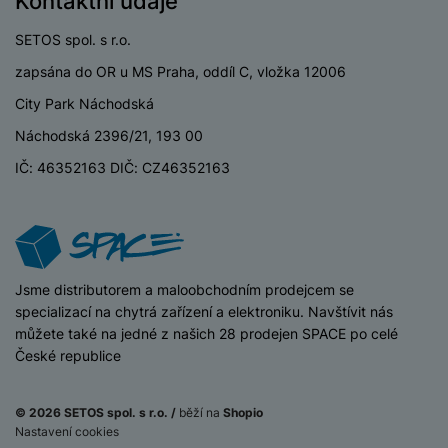
Kontaktní údaje
P
d
a
i
d
ří
n
m
č
SETOS spol. s r.o.
i
s
i
ě
e
o
l
zapsána do OR u MS Praha, oddíl C, vložka 12006
c
ť
u
e
o
H
City Park Náchodská
š
P
v
e
e
P
o
Náchodská 2396/21, 193 00
é
r
n
ří
u
k
n
IČ: 46352163 DIČ: CZ46352163
s
s
z
a
í
t
l
d
rt
p
v
u
r
y
ř
í
š
a
í
p
e
p
s
r
n
r
iSpace
Jsme distributorem a maloobchodním prodejcem se
l
o
s
o
specializací na chytrá zařízení a elektroniku. Navštívit nás
u
A
t
A
můžete také na jedné z našich 28 prodejen SPACE po celé
š
ir
v
ir
České republice
e
P
í
p
n
o
p
o
s
© 2026 SETOS spol. s r.o. /
běží na
Shopio
d
r
d
t
Nastavení cookies
Na splátky
s
o
s