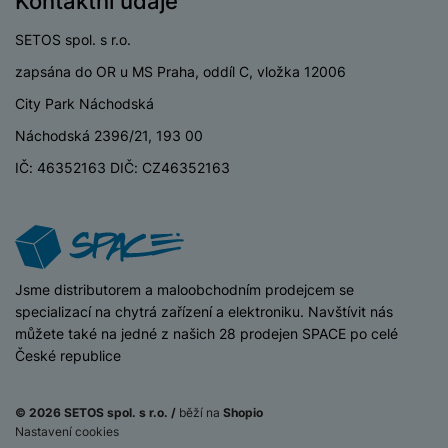
Kontaktní údaje
P
d
a
i
d
ří
n
m
č
SETOS spol. s r.o.
i
s
i
ě
e
o
l
zapsána do OR u MS Praha, oddíl C, vložka 12006
c
ť
u
e
o
H
City Park Náchodská
š
P
v
e
e
P
o
Náchodská 2396/21, 193 00
é
r
n
ří
u
k
n
IČ: 46352163 DIČ: CZ46352163
s
s
z
a
í
t
l
d
rt
p
v
u
r
y
ř
í
š
a
í
p
e
p
s
r
n
r
iSpace
Jsme distributorem a maloobchodním prodejcem se
l
o
s
o
specializací na chytrá zařízení a elektroniku. Navštívit nás
u
A
t
A
můžete také na jedné z našich 28 prodejen SPACE po celé
š
ir
v
ir
České republice
e
P
í
p
n
o
p
o
s
© 2026 SETOS spol. s r.o. /
běží na
Shopio
d
r
d
t
Nastavení cookies
Na splátky
s
o
s