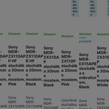
Po
Po
sle
sle
dní
dní
kus
kus
y
y
em
Skladem
Skladem
Skladem
Skladem
Sklade
Skladem
na 1
prodejně
Sony
Sony
Sony
Sony
-
MDR-
MDR-
Sony
MDR-
MDR-
Sony
10AP
ZX110AP
ZX110AP
MDR-
ZX310A
ZX31
MDR-
F
P HF
B HF
ZX110P
P
P
EX15APB
hátk
sluchátk
sluchátk
sluchátk
sluchátk
sluchá
sluchátk
0mm
a 30mm
a 30mm
a 30mm
a 30mm
a 30
a s
s
s
s
s
s
mikrofon
tem,
mostem,
mostem,
mostem,
mostem,
most
em,
e
Pink
Black
Pink
Black
White
Black
Sony
Sony
Sony
Sony
Uzavřená
Sony
MDR-
MDR-
MDR-
MDR-
sluchátka
MDR-
0APB
ZX110APB
ZX110APB
ZX310AP
ZX310
na uši s