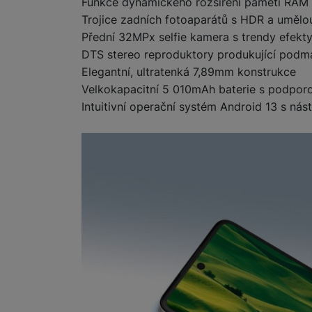
Funkce dynamického rozšíření paměti RAM (
Trojice zadních fotoaparátů s HDR a umělou
Přední 32MPx selfie kamera s trendy efekt
DTS stereo reproduktory produkující podm
Elegantní, ultratenká 7,89mm konstrukce
Velkokapacitní 5 010mAh baterie s podpor
Intuitivní operační systém Android 13 s ná