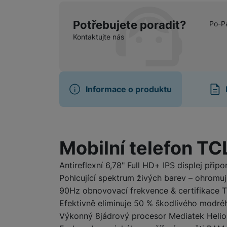
Potřebujete poradit?
Po-P
Marketingové cookies pou
Kontaktujte nás
na našich stránkách, tak n
Informace o produktu
Informace o produ
Mobilní telefon T
Antireflexní 6,78" Full HD+ IPS displej připo
Pohlcující spektrum živých barev – ohromu
90Hz obnovovací frekvence & certifikace 
Efektivně eliminuje 50 % škodlivého modréh
Výkonný 8jádrový procesor Mediatek Heli