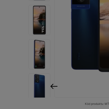
Smart
Ventilátory
Počítače a notebooky
Herní zóna
Péče o zdraví a tělo
Příslušenství
Dárkové poukázky iSpace
Vrácené zboží
předchozí
Kód produktu:
MT