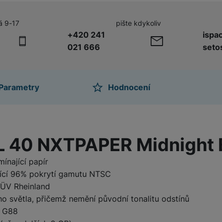
á 9-17
pište kdykoliv
žíváme my nebo naši partneři, abychom vám mohli zobrazit vhodné
+420 241
ispa
a stránkách třetích stran.
021 666
seto
Parametry
Hodnocení
ktu
CL 40 NXTPAPER Midnight
mínající papír
jící 96% pokrytí gamutu NTSC
TÜV Rheinland
o světla, přičemž nemění původní tonalitu odstínů
o G88