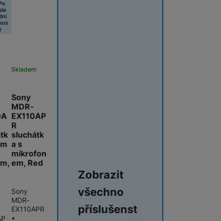
Po
sle
dní
kus
y
m
Skladem
Sony
MDR-
0A
EX110AP
R
tk
sluchátk
mm
a s
mikrofon
em,
em, Red
Zobrazit
všechno
Sony
MDR-
příslušenst
EX110APR
•
AP