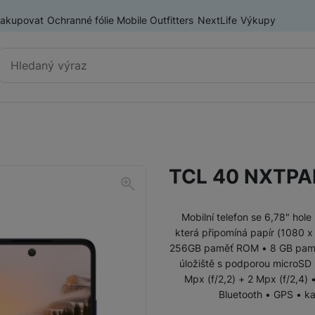
nakupovat
Ochranné fólie Mobile Outfitters
NextLife
Výkupy
Vyhledávání
Výprodej
Mobilní telefony
TCL 40 NXTPAP
Nositelná elektronika
Příslušenství
Televize
Mobilní telefon se 6,78" ho
která připomíná papír (1080 x
256GB paměť ROM • 8 GB paměť 
Audio
úložiště s podporou microSD l
Mpx (f/2,2) + 2 Mpx (f/2,4) 
Domácí spotřebiče
Bluetooth • GPS • ka