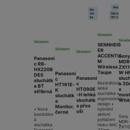
Akce
No
vin
Sleva
ka
40 %
Skladem
Sklad
Skladem
SENNHEIS
Skladem
ER
Skladem
ACCENTU
Sony
Panasoni
M
MDR
c RB-
Wireless
ZX1
HX220B
Taupe
W H
Panasoni
DES
sluc
Panasoni
c
sluchátk
Bezdrátová
a 3
c
HT161E-
a BT
lehká
s
HT090E
K
stříbrná
sluchátka •
mos
-H lehká
sluchátk
ergonomický
Whit
sluchátk
a
design •
a přes
Monitor,
• Nová
hybridní
uši
černé
bezdrátov
aktivní
Sony
á
potlačení
MDR-
sluchátka
hluku ANC •
ZX11
Panasonic
37mm