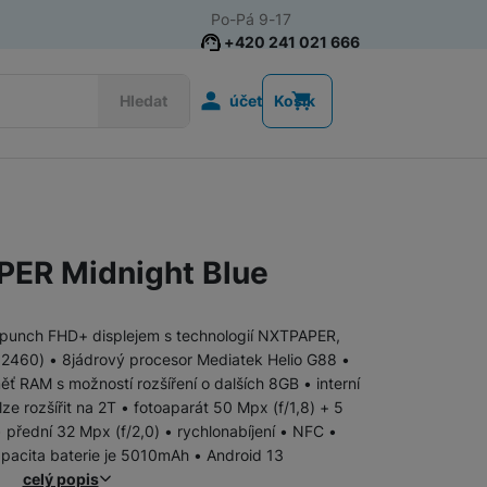
Po-Pá 9-17
+420 241 021 666
Uživatelská s
Hledat
účet
Košík
Akce
Nositelná elektronika
ER Midnight Blue
Televize
Mobilní telefony
Audio
le punch FHD+ displejem s technologií NXTPAPER,
 2460) • 8jádrový procesor Mediatek Helio G88 •
RAM s možností rozšíření o dalších 8GB • interní
Domácí spotřebiče
ze rozšířit na 2T • fotoaparát 50 Mpx (f/1,8) + 5
• přední 32 Mpx (f/2,0) • rychlonabíjení • NFC •
Tablety
pacita baterie je 5010mAh • Android 13
celý popis