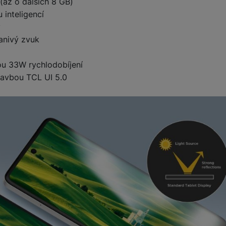
až o dalších 8 GB)
 inteligencí
y
anivý zvuk
ou 33W rychlodobíjení
stavbou TCL UI 5.0