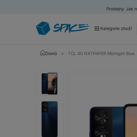
Prodejny
Jak 
Kategorie zboží
Akce a výprodej
Domů
TCL 40 NXTPAPER Midnight Blue
Mobilní telefony
Fotografie
Fotografie
Nositelná elektronika
Televize
Audio
Domácí spotřebiče
Tablety
Foto