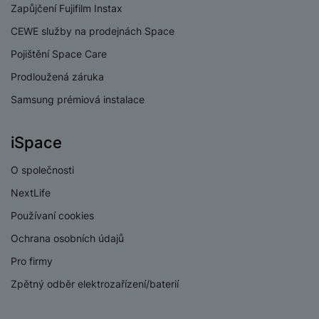
e
Zapůjčení Fujifilm Instax
l
v
n
e
l
CEWE služby na prodejnách Space
st
v
a
ví
Pojištění Space Care
i
d
k
z
a
Prodloužená záruka
v
e
č
y
Samsung prémiová instalace
e
s
P
D
a
o
H
á
iSpace
v
w
e
l
a
e
r
k
O společnosti
č
r
n
o
ů
b
NextLife
í
v
m
a
sl
é
Používaní cookies
n
u
o
Ochrana osobních údajů
k
c
v
y
h
Pro firmy
l
á
a
P
Zpětný odběr elektrozařízení/baterií
t
B
d
a
k
e
a
m