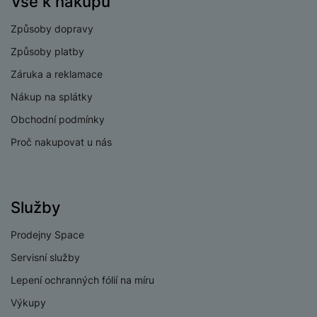
Vše k nákupu
v
p
Email dovozce
info@samsung.com
í
r
Způsoby dopravy
a
P
Způsoby platby
H
č
ř
e
k
Záruka a reklamace
í
r
y
s
Nákup na splátky
ní
a
l
m
s
Obchodní podmínky
u
o
u
š
Proč nakupovat u nás
ni
š
e
t
i
n
o
č
s
r
k
t
Služby
y
y
v
í
Prodejny Space
H
P
p
e
ří
Servisní služby
r
r
sl
o
Lepení ochranných fólií na míru
n
u
t
í
š
Výkupy
e
o