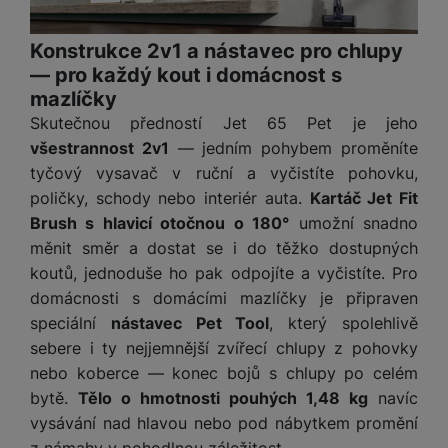
y
O
e
t
y
é
t
o
ni
t
m
n
a
c
r
y
p
o
t
t
ř
o
o
e
h
Konstrukce 2v1 a nástavec pro chlupy
n
r
r
o
o
e
bi
t
pi
r
O
— pro každý kout i domácnost s
í
s
y,
a
r
b
ln
e
lá
a
c
s
mazlíčky
t
a
p
y
i
í
b
t
n
h
t
Skutečnou předností Jet 65 Pet je jeho
e
u
a
č
t
o
o
n
r
o
S
n
di
r
všestrannost 2v1
— jedním pohybem proměníte
e
el
o
r
á
a
l
m
y
o
á
tyčový vysavač v ruční a vyčistíte pohovku,
e
k
y
s
n
y
a
F
s
t
f
ů
poličky, schody nebo interiér auta.
Kartáč Jet Fit
K
kl
n
rt
o
y
y
S
o
m
D
u
Brush s hlavicí otočnou o 180°
umožní snadno
a
é
m
t
st
p
n
o
c
p
f
měnit směr a dostat se i do těžko dostupných
Vi
o
o
é
P
o
y
k
h
r
ól
P
koutů, jednoduše ho pak odpojíte a vyčistíte. Pro
d
ni
m
ří
rt
o
y
o
ie
o
P
e
t
domácnosti s domácími mazlíčky je připraven
B
y
s
o
v
ň
c
a
u
o
o
o
a
speciální
nástavec Pet Tool
, který spolehlivě
l
v
a
s
h
t
z
čí
S
k
r
t
u
sebere i ty nejjemnější zvířecí chlupy z pohovky
ní
c
k
y
v
d
t
l
a
y
e
š
p
nebo koberce — konec bojů s chlupy po celém
í
é
tr
r
r
a
u
m
ri
e
o
s
s
bytě.
Tělo o hmotnosti pouhých 1,48 kg
navíc
é
z
a
č
c
e
e
n
m
t
p
h
e
,
vysávání nad hlavou nebo pod nábytkem promění
e
h
r
p
s
ů
a
o
o
n
b
a
á