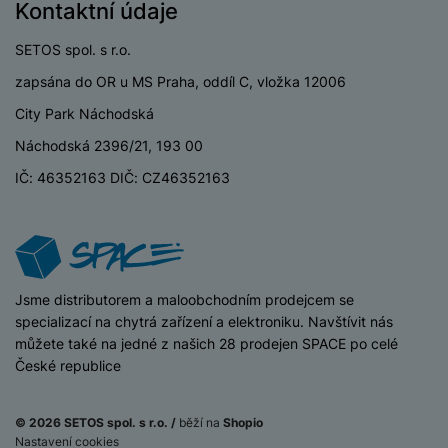
a
z
Kontaktní údaje
č
ě
d
e
ť
H
r
SETOS spol. s r.o.
o
e
D
á
v
zapsána do OR u MS Praha, oddíl C, vložka 12006
r
r
t
é
n
ž
o
City Park Náchodská
k
í
á
v
Náchodská 2396/21, 193 00
a
a
k
é
r
p
IČ: 46352163 DIČ: CZ46352163
y
p
t
o
p
o
y
č
r
w
ít
o
e
S
a
M
t
r
t
č
ic
e
b
y
iSpace
Jsme distributorem a maloobchodním prodejcem se
o
r
l
a
l
specializací na chytrá zařízení a elektroniku. Navštívit nás
v
o
e
n
u
můžete také na jedné z našich 28 prodejen SPACE po celé
é
S
v
k
s
České republice
ž
D
i
y
y
i
H
z
d
P
C
M
e
© 2026 SETOS spol. s r.o. /
běží na
Shopio
l
o
ul
Nastavení cookies