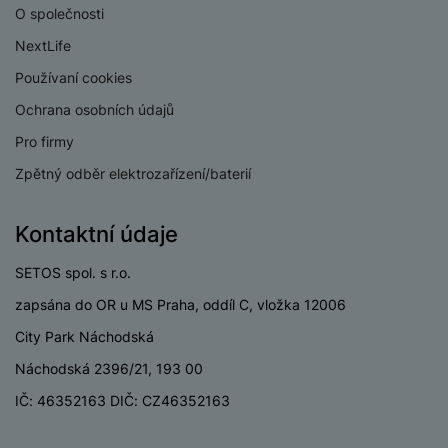
Typ paměťové karty
Bez paměťové karty
O společnosti
Lightning port
Ne
NextLife
Používaní cookies
USB-A
Ne
Ochrana osobních údajů
Pro firmy
Zpětný odběr elektrozařízení/baterií
BATERIE
Kontaktní údaje
Kapacita baterie
6500 MAH
SETOS spol. s r.o.
Rychlé nabíjení
Ano
zapsána do OR u MS Praha, oddíl C, vložka 12006
Výkon rychlonabíjení
90 W
City Park Náchodská
Typ baterie
LI-pol
Náchodská 2396/21, 193 00
Způsob nabíjení
Kabelové
IČ: 46352163 DIČ: CZ46352163