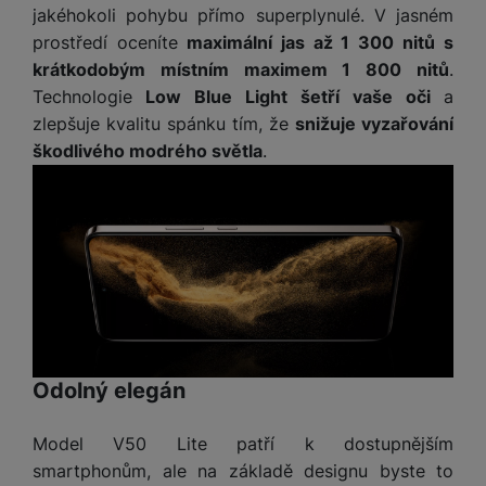
a
m
v
e
jakéhokoli pohybu přímo superplynulé. V jasném
P
bi
a
B
e
e
prostředí oceníte
maximální jas až 1 300 nitů s
ř
ln
M
b
e
č
s
í
í
krátkodobým místním maximem 1 800 nitů
.
y
a
z
k
ni
s
t
Technologie
Low Blue Light šetří vaše oči
a
ši
t
d
y
c
l
el
zlepšuje kvalitu spánku tím, že
snižuje vyzařování
a
o
r
e
u
e
p
h
á
škodlivého modrého světla
.
k
š
f
o
y
t
t
e
o
dl
o
a
n
n
S
o
v
bl
s
y
l
ž
é
e
t
u
k
n
t
P
v
n
y
a
ů
ří
í
e
p
b
m
s
p
č
o
íj
l
r
n
S
d
e
u
o
í
I
m
č
Odolný elegán
š
A
c
M
y
k
e
p
l
k
š
y
Model V50 Lite patří k dostupnějším
n
p
o
a
s
smartphonům, ale na základě designu byste to
l
T
n
N
rt