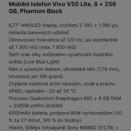
y
r
t
c
Mobilní telefon Vivo V50 Lite, 8 + 256
n
t
d
á
r
m
t
o
v
k
GB, Phantom Black
i
ř
O
in
s
a
o
k
m
í
y
c
e
u
k
kl
š
ni
a
o
k
e
b
t
y
a
n
6,77″ AMOLED displej, rozlišení 2 392 × 1 080 px,
t
bi
f
i
d
p
y
o
miliarda barevných odstínů
ln
o
č
o
r
a
r
Obnovovací frekvence až 120 Hz, jas standardně
í
t
e
o
o
b
y
t
až 1 300 nitů (max. 1 800 nitů)
o
r
t
a
el
a
L
Šetří zrak díky sníženému vyzařování modrého
S
o
a
t
e
p
e
světla (Low Blue Light)
m
v
b
o
f
a
d
a
Rám s vysokým leskem, ultratenké tělo (7,79 mm),
é
le
h
o
r
n
rt
k
t
y
hmotnost jen 196 gramů
n
á
i
a
y
n
Zvýšená odolnost proti nárazům, vodě a prachu
y
t
P
c
m
a
(IP65), teplotám −20 až 50 °C
ů
ř
e
D
e
n
Procesor Qualcomm Snapdragon 685 + 8 GB RAM
m
í
r
r
o
P
+ 256GB vnitřní úložiště
s
ž
y
t
N
r
l
á
S
6500mAh baterie, podpora 90W rychlonabíjení (50
e
a
a
u
D
k
t
% za 27 minut, 100 % do hodiny)
b
b
č
š
a
y
a
o
Hlavní, 50Mpx fotoaparát Sony IMX882 (f/1,79) +
í
k