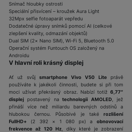
e
l
a
ti
o
Snímač hloubky ostrosti
j
y
n
e
s
v
k
e
Speciální přisvícení – kroužek Aura Light
a
s
k
t
y
y
č
s
32Mpx selfie fotoaparát vepředu
t
o
o
k
u
B
Dodatečné úpravy snímků pomocí AI (celkové
v
h
j
R
y
š
l
í
zlepšení kvality, odmazání objektů)
l
a
o
i
e
e
n
u
Dual SIM (2× Nano SIM), Wi-Fi 5, Bluetooth 5.0
F
č
s
N
d
y
t
P
Operační systém Funtouch OS založený na
ól
k
k
a
y
p
e
ří
ie
Androidu
y
y
b
r
r
sl
M
V hlavní roli krásný displej
D
íj
o
y
u
o
V
F
ig
e
t
š
bi
y
o
it
K
č
Ať už svůj
smartphone Vivo V50 Lite
právě
a
e
le
s
t
ál
l
k
používáte k jakékoli činnosti, budete si při tom
b
n
O
a
o
ní
á
y
l
moci užívat překrásný obraz. Nabízí totiž
6,77″
st
u
v
p
f
v
d
e
ví
displej
postavený na
technologii AMOLED
, jež
tf
a
o
o
e
o
t
p
it
přináší více než miliardu barevných odstínů a
č
u
t
s
a
y
r
t
e
hlubokou černou. Působivé je také
rozlišení
z
o
n
u
o
e
d
FullHD+
(2 392 × 1 080 px) a
obnovovací
r
Kl
i
t
m
rs
r
frekvence až 120 Hz
, díky které je zobrazení
á
á
c
a
o