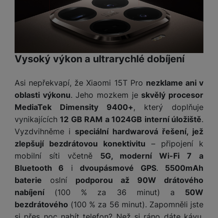
e
l
v
n
e
l
st
v
a
ví
i
d
k
z
a
v
Vysoký výkon a ultrarychlé dobíjení
e
č
y
e
s
P
Asi nepřekvapí, že Xiaomi 15T Pro
nezklame ani v
D
a
o
H
á
oblasti výkonu
. Jeho mozkem je
skvělý procesor
v
w
e
l
MediaTek Dimensity 9400+
, který doplňuje
a
e
r
k
č
vynikajících
12 GB RAM a 1024GB interní úložiště
.
r
n
o
ů
Vyzdvihněme i
speciální hardwarová řešení, jež
b
í
v
m
a
zlepšují bezdrátovou konektivitu
– připojení k
sl
é
n
u
mobilní síti včetně
5G, moderní Wi-Fi 7 a
o
k
c
Bluetooth 6
i
dvoupásmové GPS
.
5500mAh
v
y
h
l
baterie
oslní
podporou až 90W drátového
á
a
nabíjení
(100 % za 36 minut) a
50W
P
t
B
d
a
bezdrátového
(100 % za 56 minut). Zapomněli jste
k
e
a
m
si přes noc nabít telefon? Než si ráno dáte kávu,