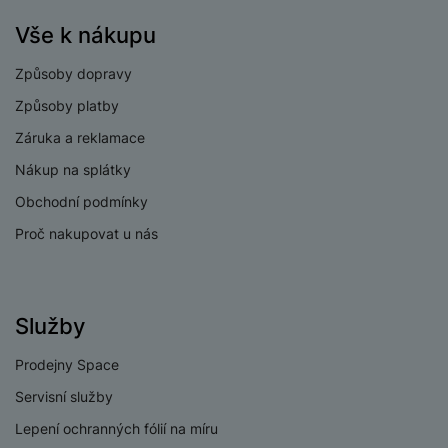
makro/teleobjektiv
f/3.0
Vše k nákupu
fotoaparátu
Rozlišení hlavního
Způsoby dopravy
50 MPX
zadního fotoaparátu
Způsoby platby
Rozlišení
Záruka a reklamace
širokoúhlého
12 MPX
fotoaparátu
Nákup na splátky
Rozlišení fotoaparátu
Obchodní podmínky
50 MPX
makro/teleobjektiv
Proč nakupovat u nás
Optický zoom
5x
Širokoúhlý,
Typ fotoaparátu
Teleobjektiv
Služby
Prodejny Space
Servisní služby
PROCESOR
Lepení ochranných fólií na míru