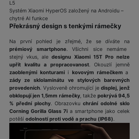
t
L5
e
r
y
a
y
v
Systém Xiaomi HyperOS založený na Androidu –
a
bí
K
í
F
c
je
P
chytré AI funkce
a
p
il
k
č
ří
Překrásný design s tenkými rámečky
b
r
t
p
k
s
e
o
r
a
y
l
Na první pohled je zřejmé, že se díváte na
l
c
y
d
k
u
y
prémiový smartphone
. Všichni sice nemáme
h
y
c
š
K
a
y
stejný vkus, ale
designu Xiaomi 15T Pro nelze
h
e
r
r
t
S
upřít kvalitu a propracovanost
. Okouzlí jemně
y
n
y
e
r
o
zaoblenými konturami
i
kovovým rámečkem
a
tr
s
t
d
é
ft
ý
t
zády ze sklolaminátu ve stylových barevných
k
u
h
w
m
v
provedeních
. Vysloveně ohromující je
displej, jenž
y
k
o
a
h
í
obklopují jen 1,5mm rámečky
, takže
pokrývá 94,5
c
d
r
o
p
A
% přední plochy
. Obrazovku
chrání odolné sklo
e
i
e
di
r
d
n
Corning Gorilla Glass 7i
a smartphone jako celek
n
o
a
D
k
H
potěší
odolností proti vodě a prachu (IP68)
.
k
i
p
i
y
U
á
P
t
s
B
m
h
é
k
P