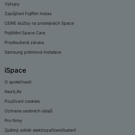
1x3,73GHz
Výkupy
Rychlost CPU
+3x3,3GHz
Zapůjčení Fujifilm Instax
+4x2,4GHz
CEWE služby na prodejnách Space
Počet jader
8
Pojištění Space Care
procesoru
Prodloužená záruka
MediaTek Dimensity
Procesor
9400+
Samsung prémiová instalace
iSpace
KONEKTIVITA
O společnosti
NextLife
Verze bluetooth
Bluetooth 6.0
Používaní cookies
Verze Wi-Fi
Wi-Fi 7
Ochrana osobních údajů
Dual SIM
Ano
Pro firmy
eSIM
Ano
Zpětný odběr elektrozařízení/baterií