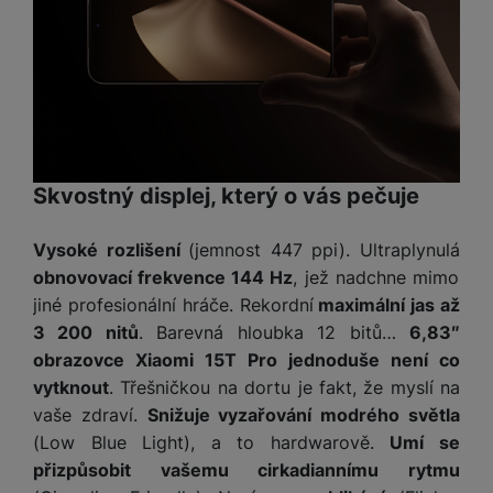
o
r
y
ří
K
R
n
y
/
s
a
y
e
a
n
l
b
c
p
o
u
e
h
P
ř
s
š
l
l
ří
e
i
e
y
o
s
d
č
n
n
l
s
R
e
s
a
u
Skvostný displej, který o vás pečuje
á
e
d
t
b
š
d
d
a
v
íj
e
Vysoké rozlišení
(jemnost 447 ppi). Ultraplynulá
k
u
t
í
e
n
y
k
obnovovací frekvence 144 Hz
, jež nadchne mimo
p
č
s
P
c
jiné profesionální hráče. Rekordní
maximální jas až
r
F
k
t
T
ří
e
o
l
3 200 nitů
. Barevná hloubka 12 bitů…
6,83″
y
v
e
s
t
a
obrazovce Xiaomi 15T Pro jednoduše není co
í
l
l
a
S
s
p
vytknout
. Třešničkou na dortu je fakt, že myslí na
e
u
b
íť
h
r
vaše zdraví.
Snižuje vyzařování modrého světla
k
š
l
o
d
o
o
e
(Low Blue Light), a to hardwarově.
Umí se
e
v
i
i
n
n
přizpůsobit vašemu cirkadiannímu rytmu
t
é
s
P
v
s