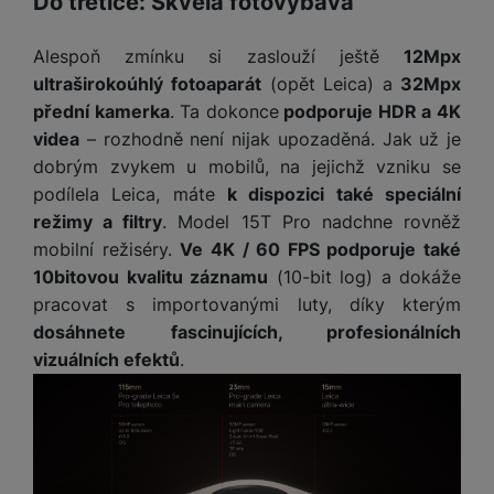
Do třetice: Skvělá fotovýbava
v
p
náš web dále zlepšovat
.
vám pomoci s vyplňováním formulářů, umožní nám zobrazit
í
Povoleno
r
služby jako je chat a podobně.
Alespoň zmínku si zaslouží ještě
12Mpx
a
P
H
ultraširokoúhlý fotoaparát
(opět Leica) a
32Mpx
č
ř
Tyto cookies nám umožňují měření výkonu našeho webu i
e
přední kamerka
. Ta dokonce
podporuje HDR a 4K
k
í
Marketingové
Marketingové
-
abychom vás neobtěžovali nevhodnou
našich reklamních kampaní. Jejich pomocí určujeme počet
r
y
videa
– rozhodně není nijak upozaděná. Jak už je
s
reklamou
.
návštěv a zdroje návštěv našich internetových stránek. Data
ní
a
dobrým zvykem u mobilů, na jejichž vzniku se
l
Povoleno
získaná pomocí těchto cookies zpracováváme souhrnně a
m
s
u
podílela Leica, máte
k dispozici také speciální
anonymně, takže nejsme schopni identifikovat konkrétní
o
u
š
režimy a filtry
. Model 15T Pro nadchne rovněž
uživatele našeho webu.
ni
š
Marketingové cookies používáme my nebo naši partneři,
e
mobilní režiséry.
Ve 4K / 60 FPS podporuje také
t
i
abychom vám mohli zobrazit vhodné obsahy nebo reklamy jak
n
10bitovou kvalitu záznamu
(10-bit log) a dokáže
o
č
na našich stránkách, tak na stránkách třetích stran.
s
r
pracovat s importovanými luty, díky kterým
k
t
y
dosáhnete fascinujících, profesionálních
y
v
vizuálních efektů
.
í
H
P
p
e
ří
r
r
sl
o
n
u
t
í
š
e
o