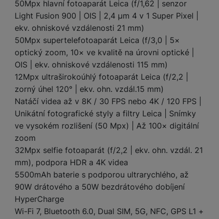
a
50Mpx hlavní fotoaparát Leica (f/1,62 | senzor
m
v
e
P
bi
a
B
Light Fusion 900 | OIS | 2,4 µm 4 v 1 Super Pixel |
e
e
ř
ln
M
b
e
č
s
ekv. ohniskové vzdálenosti 21 mm)
í
í
y
a
z
k
ni
50Mpx supertelefotoaparát Leica (f/3,0 | 5×
s
t
ši
t
d
y
c
l
optický zoom, 10× ve kvalitě na úrovni optické |
el
a
o
r
e
u
e
OIS | ekv. ohniskové vzdálenosti 115 mm)
p
h
á
k
š
f
12Mpx ultraširokoúhlý fotoaparát Leica (f/2,2 |
o
y
t
t
e
o
dl
o
zorný úhel 120° | ekv. ohn. vzdál.15 mm)
a
n
n
S
o
v
Natáčí videa až v 8K / 30 FPS nebo 4K / 120 FPS |
bl
s
y
l
ž
é
e
Unikátní fotografické styly a filtry Leica | Snímky
t
u
k
n
t
P
ve vysokém rozlišení (50 Mpx) | Až 100× digitální
v
n
y
a
ů
ří
í
zoom
e
p
b
m
s
p
32Mpx selfie fotoaparát (f/2,2 | ekv. ohn. vzdál. 21
č
o
íj
l
r
n
mm), podpora HDR a 4K videa
S
d
e
u
o
í
5500mAh baterie s podporou ultrarychlého, až
I
m
č
š
A
c
M
y
k
90W drátového a 50W bezdrátového dobíjení
e
p
l
k
š
y
HyperCharge
n
p
o
a
s
Wi-Fi 7, Bluetooth 6.0, Dual SIM, 5G, NFC, GPS L1 +
l
T
n
N
rt