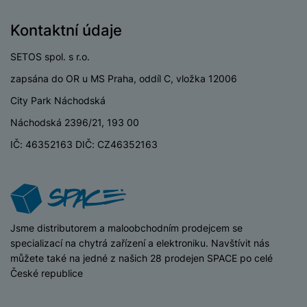
3,5 mm jack
Ne
Kontaktní údaje
Nano SIM
Ano
SETOS spol. s r.o.
Paměťová karta
Ne
zapsána do OR u MS Praha, oddíl C, vložka 12006
USB-C
Ano
City Park Náchodská
USB OTG
Ano
Náchodská 2396/21, 193 00
IČ: 46352163 DIČ: CZ46352163
Typ paměťové karty
Bez paměťové karty
Lightning port
Ne
USB-A
Ne
iSpace
Jsme distributorem a maloobchodním prodejcem se
specializací na chytrá zařízení a elektroniku. Navštívit nás
můžete také na jedné z našich 28 prodejen SPACE po celé
BATERIE
České republice
Doba nabíjení
1 HOD