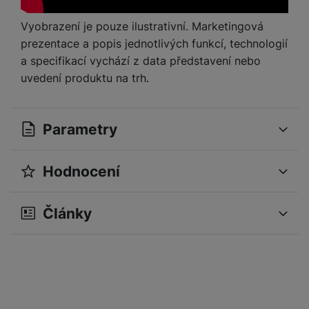
a
n
n
m
a
Vyobrazení je pouze ilustrativní. Marketingová
i
e
bí
prezentace a popis jednotlivých funkcí, technologií
c
r
je
e
a specifikací vychází z data představení nebo
y
ní
uvedení produktu na trh.
m
Parametry
Hodnocení
OBECNÉ
Pro vkládání recenzí je nutné se přihlásit.
Operační systém
Android
Články
Modelová řada
15T Pro
Recenze
Sériová řada
15
Nebyla přidána žádná recenze.
Značka
Xiaomi
Verze vybraného