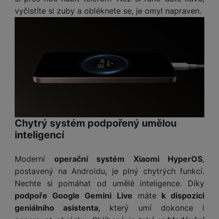
a
z
č
ě
vyčistíte si zuby a obléknete se, je omyl napraven.
d
e
ť
H
r
o
e
D
á
v
r
r
t
é
n
ž
o
k
í
á
v
a
a
k
é
r
p
y
p
t
o
p
o
y
č
r
w
ít
o
e
Chytrý systém podpořený umělou
S
a
M
t
r
t
inteligencí
č
ic
e
b
y
o
r
l
a
l
Moderní
operační systém Xiaomi HyperOS
,
v
o
e
n
u
é
S
postavený na Androidu, je plný chytrých funkcí.
v
k
s
ž
D
Nechte si pomáhat od umělé inteligence. Díky
i
y
y
i
H
z
podpoře Google Gemini Live
máte
k dispozici
d
P
C
M
e
geniálního asistenta
, který umí dokonce i
l
o
ul