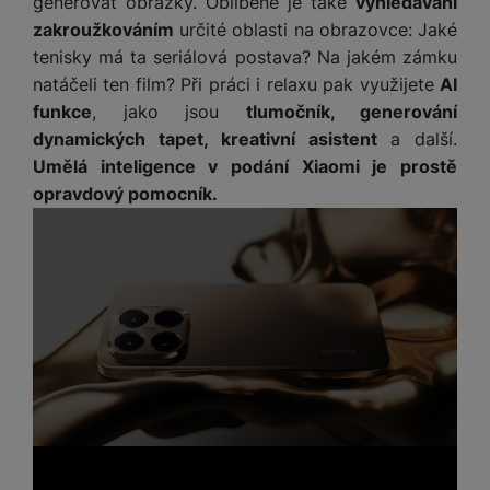
generovat obrázky. Oblíbené je také
vyhledávání
M
e
R
w
ti
zakroužkováním
určité oblasti na obrazovce: Jaké
ic
á
e
m
H
r
tenisky má ta seriálová postava? Na jakém zámku
m
r
é
e
o
natáčeli ten film? Při práci i relaxu pak využijete
AI
e
b
di
r
S
č
a
funkce
, jako jsou
tlumočník, generování
a
ní
D
k
n
dynamických tapet, kreativní asistent
a další.
m
X
J
y
k
Umělá inteligence v podání Xiaomi je prostě
y
C
e
p
y
opravdový pomocník.
ši
d
r
p
n
o
r
H
o
F
o
e
r
r
d
r
á
a
v
n
z
m
ě
í
o
e
a
a
v
T
ví
p
é
V
c
o
b
e
č
A
a
z
ít
u
t
a
a
d