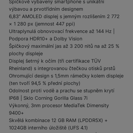
e
l
a
ti
Špičkově vybavený smartphone s unikátní
o
j
y
n
e
s
v
výbavou a prvotřídním designem
k
e
a
s
k
t
y
y
6,83″ AMOLED displej s jemným rozlišením 2 772
č
s
t
o
o
× 1 280 px (jemnost 447 ppi)
k
u
B
v
h
j
R
y
Ultraplynulá obnovovací frekvence až 144 Hz |
š
l
í
l
a
o
i
e
Podpora HDR10+ a Dolby Vision
e
n
u
F
č
s
N
Špičkový maximální jas až 3 200 nitů na až 25 %
d
y
t
P
ól
k
k
a
y
p
e
plochy displeje
ří
ie
y
y
b
r
r
sl
Displej šetrný k očím (tři certifikace TÜV
M
D
íj
o
y
u
o
Rheinland) s integrovanou čtečkou otisků prstů
V
F
ig
e
t
š
bi
y
Ohromující design s 1,5mm rámečky kolem displeje
o
it
K
č
a
e
le
s
t
(ten tvoří 94,5 % přední plochy)
ál
l
k
b
n
O
a
o
Odolnost proti vodě a prachu se stupněm krytí
ní
á
y
l
st
u
v
p
f
v
d
IP68 | Sklo Corning Gorilla Glass 7i
e
ví
tf
a
o
o
e
o
Výkonný, 3nm procesor MediaTek Dimensity
t
p
it
č
u
t
s
a
y
r
9400+
t
e
z
o
n
u
o
Skvělá kombinace 12 GB RAM (LPDDR5X) +
e
d
r
Kl
i
t
m
rs
1024GB interního úložiště (UFS 4.1)
r
á
á
c
a
o