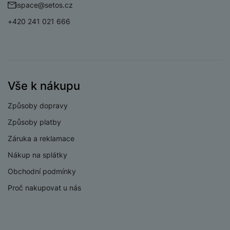
f/1.62
ispace@setos.cz
fotoaparátu
+420 241 021 666
Světelnost
širokoúhlého
f/2.2
fotoaparátu
Světelnost
makro/teleobjektiv
f/3.0
Vše k nákupu
fotoaparátu
Rozlišení hlavního
Způsoby dopravy
50 MPX
zadního fotoaparátu
Způsoby platby
Rozlišení
Záruka a reklamace
širokoúhlého
12 MPX
fotoaparátu
Nákup na splátky
Rozlišení fotoaparátu
Obchodní podmínky
50 MPX
makro/teleobjektiv
Proč nakupovat u nás
Optický zoom
5x
Širokoúhlý,
Typ fotoaparátu
Teleobjektiv