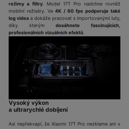
a
z
č
režimy a filtry
. Model 17T Pro nadchne rovněž
ě
d
e
ť
mobilní režiséry. Ve
4K / 60 fps podporuje také
H
r
o
log videa
a dokáže pracovat s importovanými luty,
e
D
á
v
r
díky kterým
dosáhnete fascinujících,
r
t
é
n
profesionálních vizuálních efektů
.
ž
o
k
í
á
v
a
a
k
é
r
p
y
p
t
o
p
o
y
č
r
w
ít
o
e
S
a
M
t
r
t
č
ic
e
b
y
o
r
l
a
l
v
o
e
n
u
é
S
Vysoký výkon
v
k
s
ž
D
i
y
a ultrarychlé dobíjení
y
i
H
z
d
P
C
M
e
Asi nepřekvapí, že Xiaomi 17T Pro nezklame ani v
l
o
ul