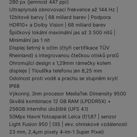
e
l
a
ti
280 px (jemnost 447 ppi)
o
j
y
n
e
s
v
Ultraplynulá obnovovací frekvence až 144 Hz |
k
e
a
s
k
t
y
y
12bitové barvy | 68 miliard barev | Podpora
č
s
t
o
o
HDR10+ a Dolby Vision | 68 miliard barev
k
u
B
v
h
j
R
y
š
Špičkový lokální maximální jas až 3 500 nitů |
l
í
l
a
o
i
e
Minimální jas 1 nit
e
n
u
F
č
s
N
Displej šetrný k očím (čtyři certifikace TÜV
d
y
t
P
ól
k
k
a
y
p
e
Rheinland) s integrovanou čtečkou otisků prstů
ří
ie
y
y
b
r
r
sl
Ohromující design s 1,29mm rámečky kolem
M
D
íj
o
y
u
o
displeje | Tloušťka telefonu jen 8,25 mm
V
F
ig
e
t
š
bi
y
o
Odolnost proti vodě a prachu se stupněm krytí
it
K
č
a
e
le
s
t
IP68
ál
l
k
b
n
O
a
o
ní
á
y
Výkonný, 3nm procesor MediaTek Dimensity 9500
l
st
u
v
p
f
v
d
Skvělá kombinace 12 GB RAM (LPDDR5X) +
e
ví
tf
a
o
o
e
o
t
256GB interního úložiště (UFS 4.1)
p
it
č
u
t
s
a
y
r
50Mpx hlavní fotoaparát Leica (f/1,67 | senzor
t
e
z
o
n
u
o
e
Light Fusion 950 | OIS | ekv. ohniskové vzdálenosti
d
r
Kl
i
t
m
rs
23 mm, 2,4µm pixely 4-im-1 Super Pixel)
r
á
á
c
a
o