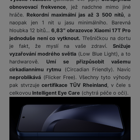
ří
c
e
ů
s
t
obnovovací frekvence
, jež nadchne mimo jiné
s
í
r
m
t
c
l
hráče.
Rekordní maximální jas až 3 500 nitů
, a
a
n
oj
h
u
d
P
naopak jen 1 nit u jasu minimálního. Barevná
í
á
P
š
a
ř
hloubka 12 bitů…
6,83″ obrazovce Xiaomi 17T Pro
S
n
P
ří
e
p
í
S
jednoduše není co vytknout.
Třešničkou na dortu
k
ří
s
n
t
s
D
je fakt, že myslí na vaše zdraví.
Snižuje
y
sl
l
s
é
l
d
u
u
vyzařování modrého světla
(Low Blue Light), a to
t
r
u
is
š
š
hardwarově.
Umí se přizpůsobit vašemu
v
y
š
k
e
e
í
cirkadiannímu rytmu
(Circadian Friendly). Navíc
e
y
n
n
M
p
neproblikává
(Flicker Free). Všechny tyto výhody
n
st
s
ik
r
S
s
pak stvrzuje
certifikace TÜV Rheinland
, v čele s
ví
t
r
o
S
t
celkovou
Intelligent Eye Care
(chytrá péče o oči).
p
v
o
s
D
v
r
í
f
p
d
í
o
p
o
o
is
p
M
r
n
t
k
r
a
o
y
ř
y
o
c
l
e
a
e
P
b
u