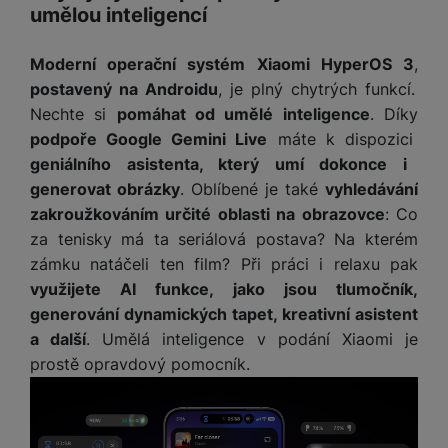
e
ří
umělou inteligencí
č
i
ri
z
o
o
e
e
v
-
Moderní operační systém Xiaomi HyperOS 3
,
ní
é
P
v
postavený na Androidu
, je plný chytrých funkcí.
s
ří
i
P
Nechte si
pomáhat od umělé inteligence
. Díky
t
sl
d
o
podpoře Google Gemini Live
máte k dispozici
o
u
e
w
geniálního asistenta, který umí dokonce i
l
š
o
e
generovat obrázky
. Oblíbené je také
vyhledávání
y
e
k
r
zakroužkováním určité oblasti na obrazovce
: Co
n
a
b
H
za tenisky má ta seriálová postava? Na kterém
st
b
a
e
ví
e
n
zámku natáčeli ten film? Při práci i relaxu pak
r
p
l
k
využijete AI funkce, jako jsou tlumočník,
n
r
y
y
generování dynamických tapet, kreativní asistent
í
o
s
k
a další
. Umělá inteligence v podání Xiaomi je
a
r
l
prostě opravdový pomocník.
u
y
á
t
c
v
o
hl
e
k
o
s