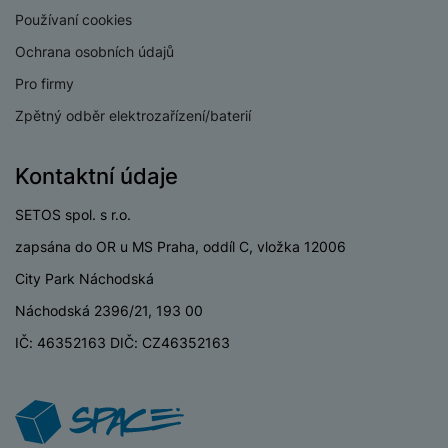
Používaní cookies
Verze Wi-Fi
Wi-Fi 7
Ochrana osobních údajů
Dual SIM
Ano
Pro firmy
eSIM
Ano
Zpětný odběr elektrozařízení/baterií
3,5 mm jack
Ne
Kontaktní údaje
Nano SIM
Ano
SETOS spol. s r.o.
Paměťová karta
Ne
zapsána do OR u MS Praha, oddíl C, vložka 12006
USB-C
Ano
City Park Náchodská
USB OTG
Ano
Náchodská 2396/21, 193 00
IČ: 46352163 DIČ: CZ46352163
Typ paměťové karty
Bez paměťové karty
Lightning port
Ne
USB-A
Ne