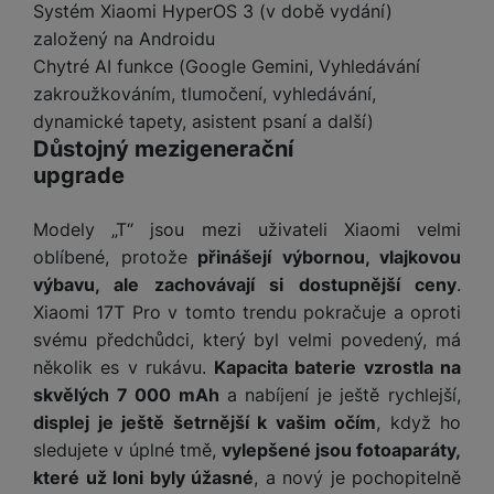
t
e
Systém Xiaomi HyperOS 3 (v době vydání)
r
y
a
y
v
založený na Androidu
a
bí
K
í
F
c
je
P
Chytré AI funkce (Google Gemini, Vyhledávání
a
p
il
k
č
ří
zakroužkováním, tlumočení, vyhledávání,
b
r
t
p
k
s
dynamické tapety, asistent psaní a další)
e
o
r
a
y
l
Důstojný mezigenerační
l
c
y
d
k
u
upgrade
y
h
y
c
š
K
a
y
h
e
r
r
t
S
Modely „T“ jsou mezi uživateli Xiaomi velmi
y
n
y
e
r
o
oblíbené, protože
přinášejí výbornou, vlajkovou
tr
s
t
d
é
ft
ý
t
výbavu, ale zachovávají si dostupnější ceny
.
k
u
h
w
m
v
Xiaomi 17T Pro v tomto trendu pokračuje a oproti
y
k
o
a
h
í
svému předchůdci, který byl velmi povedený, má
c
d
r
o
p
A
několik es v rukávu.
Kapacita baterie vzrostla na
e
i
e
di
r
d
n
skvělých 7 000 mAh
a nabíjení je ještě rychlejší,
n
o
a
D
k
H
displej je ještě šetrnější k vašim očím
, když ho
k
i
p
i
y
U
sledujete v úplné tmě,
vylepšené jsou fotoaparáty,
á
P
t
s
B
m
h
které už loni byly úžasné
, a nový je pochopitelně
é
k
P