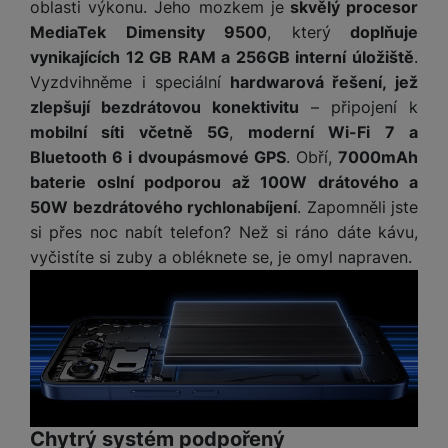
M
oblasti výkonu. Jeho mozkem je
skvělý procesor
e
R
w
ti
ic
MediaTek Dimensity 9500
, který
doplňuje
á
e
m
H
r
m
r
vynikajících 12 GB RAM a 256GB interní úložiště
.
é
e
o
e
b
Vyzdvihněme i speciální
hardwarová řešení, jež
di
r
S
č
a
a
zlepšují bezdrátovou konektivitu
– připojení k
ní
D
k
n
mobilní síti včetně 5G
,
moderní Wi-Fi 7 a
m
X
J
y
k
Bluetooth 6 i dvoupásmové GPS
. Obří,
7000mAh
y
C
e
p
y
baterie oslní podporou až 100W drátového a
ši
d
r
p
50W bezdrátového rychlonabíjení
. Zapomněli jste
n
o
r
H
si přes noc nabít telefon? Než si ráno dáte kávu,
o
F
o
e
r
r
d
vyčistíte si zuby a obléknete se, je omyl napraven.
r
á
a
v
n
z
m
ě
í
o
e
a
a
v
T
ví
p
é
V
c
o
b
e
č
A
a
z
ít
u
t
a
Chytrý systém podpořený
a
d