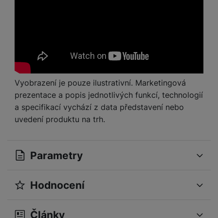
Vyobrazení je pouze ilustrativní. Marketingová
prezentace a popis jednotlivých funkcí, technologií
a specifikací vychází z data představení nebo
uvedení produktu na trh.
Parametry
Hodnocení
OBECNÉ
Pro vkládání recenzí je nutné se přihlásit.
Operační systém
Android
Články