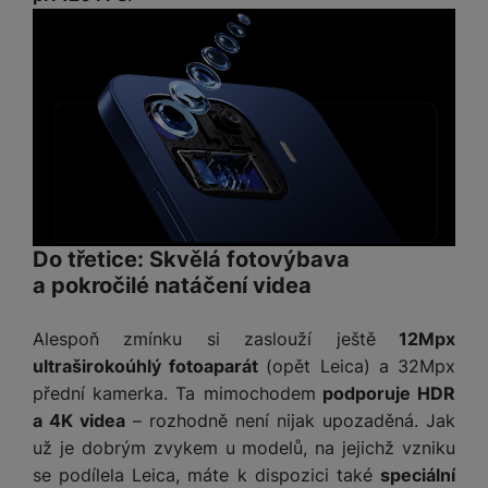
e
získaná pomocí těchto cookies zpracováváme souhrnně a
l
v
anonymně, takže nejsme schopni identifikovat konkrétní
n
e
l
uživatele našeho webu.
st
v
Marketingové cookies používáme my nebo naši partneři,
a
ví
i
abychom vám mohli zobrazit vhodné obsahy nebo reklamy jak
d
k
na našich stránkách, tak na stránkách třetích stran.
z
a
v
e
č
y
e
s
P
D
a
o
H
á
v
w
e
l
a
e
r
Do třetice: Skvělá fotovýbava
k
č
r
n
o
a pokročilé natáčení videa
ů
b
í
v
m
a
sl
é
Alespoň zmínku si zaslouží ještě
12Mpx
n
u
o
ultraširokoúhlý fotoaparát
(opět Leica) a 32Mpx
k
c
v
y
přední kamerka. Ta mimochodem
podporuje HDR
h
l
á
a 4K videa
– rozhodně není nijak upozaděná. Jak
a
P
t
B
už je dobrým zvykem u modelů, na jejichž vzniku
d
a
k
e
a
se podílela Leica, máte k dispozici také
speciální
m