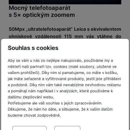
P
d
a
i
d
ří
Mocný telefotoaparát
n
m
č
i
s
s 5× optickým zoomem
i
ě
e
o
l
c
ť
u
e
o
50Mpx „ultratelefotoaparát“ Leica s ekvivalentem
H
š
P
v
e
ohniskové vzdálenosti 115 mm vás vtáhne do
e
P
o
é
r
středu dění
, i když jste ve skutečnosti daleko od
n
ří
u
Souhlas s cookies
k
n
akce. Xiaomi 17T Pro nabízí
5× optický zoom, 10×
s
s
z
a
í
t
l
d
zoom v optické kvalitě, 20× ultra zoom a
rt
Aby se vám u nás co nejlépe nakupovalo, používáme my a
p
v
u
r
teoreticky až 120násobné přiblížení
(to už
někteří naši partneři tzv. cookies (malé soubory, uložené ve
y
ř
í
š
a
samozřejmě digitálně, podpořené AI). U
vašem prohlížeči). Díky nim si pamatujeme, co máte v košíku,
í
p
e
p
jak máte seřazené a vyfiltrované produkty, jestli jste přihlášeni
takovéhoto fotoaparátu je důležitým parametrem
s
r
n
r
a podobně. Díky nim vám také nenabízíme nevhodnou reklamu
l
také
pravá, optická stabilizace obrazu (OIS)
.
o
s
o
a pomáhají nám například i v analýzách, které používáme k
u
A
t
A
dalšímu zlepšování webu.
š
ir
v
ir
Potřebujeme ale váš souhlas s jejich zpracováváním.
e
P
í
p
Děkujeme, že nám ho dáte, a slibujeme, že k vašim datům
n
o
p
o
budeme chovat zodpovědně.
s
d
r
d
t
Nastavení souhlasů s kategoriemi
s
o
s