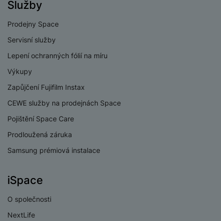
Služby
Prodejny Space
Servisní služby
PROCESOR
Lepení ochranných fólií na míru
1x4,21GHz
Výkupy
Rychlost CPU
+3x3,5GHz
Zapůjčení Fujifilm Instax
+4x2,7GHz
CEWE služby na prodejnách Space
Počet jader
8
Pojištění Space Care
procesoru
Prodloužená záruka
MediaTek Dimensity
Procesor
9500
Samsung prémiová instalace
iSpace
KONEKTIVITA
O společnosti
NextLife
Verze bluetooth
Bluetooth 6.0