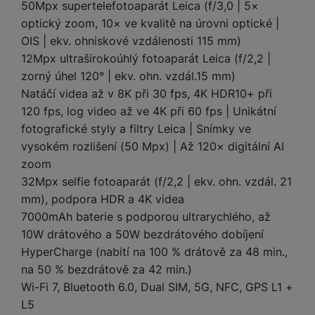
a
50Mpx supertelefotoaparát Leica (f/3,0 | 5×
m
v
e
P
bi
a
B
optický zoom, 10× ve kvalitě na úrovni optické |
e
e
ř
ln
M
b
e
č
s
OIS | ekv. ohniskové vzdálenosti 115 mm)
í
í
y
a
z
k
ni
12Mpx ultraširokoúhlý fotoaparát Leica (f/2,2 |
s
t
ši
t
d
y
c
l
el
zorný úhel 120° | ekv. ohn. vzdál.15 mm)
a
o
r
e
u
e
Natáčí videa až v 8K při 30 fps, 4K HDR10+ při
p
h
á
k
š
f
120 fps, log video až ve 4K při 60 fps | Unikátní
o
y
t
t
e
o
dl
o
fotografické styly a filtry Leica | Snímky ve
a
n
n
S
o
v
vysokém rozlišení (50 Mpx) | Až 120× digitální AI
bl
s
y
l
ž
é
e
zoom
t
u
k
n
t
P
32Mpx selfie fotoaparát (f/2,2 | ekv. ohn. vzdál. 21
v
n
y
a
ů
ří
í
mm), podpora HDR a 4K videa
e
p
b
m
s
p
č
7000mAh baterie s podporou ultrarychlého, až
o
íj
l
r
n
10W drátového a 50W bezdrátového dobíjení
S
d
e
u
o
í
I
m
č
HyperCharge (nabití na 100 % drátově za 48 min.,
š
A
c
M
y
k
na 50 % bezdrátově za 42 min.)
e
p
l
k
š
y
Wi-Fi 7, Bluetooth 6.0, Dual SIM, 5G, NFC, GPS L1 +
n
p
o
a
s
L5
l
T
n
N
rt