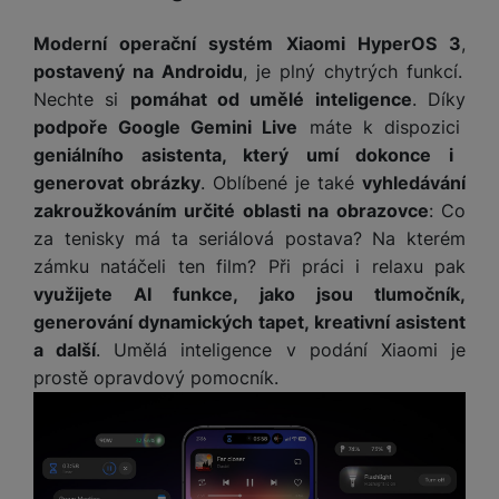
e
ří
č
i
ri
z
o
Moderní operační systém Xiaomi HyperOS 3
,
o
e
e
v
-
postavený na Androidu
, je plný chytrých funkcí.
ní
é
P
v
Nechte si
pomáhat od umělé inteligence
. Díky
s
ří
i
P
podpoře Google Gemini Live
máte k dispozici
t
sl
d
o
geniálního asistenta, který umí dokonce i
o
u
e
w
generovat obrázky
. Oblíbené je také
vyhledávání
l
š
o
e
zakroužkováním určité oblasti na obrazovce
: Co
y
e
k
r
za tenisky má ta seriálová postava? Na kterém
n
a
b
H
zámku natáčeli ten film? Při práci i relaxu pak
st
b
a
e
ví
e
n
využijete AI funkce, jako jsou tlumočník,
r
p
l
k
generování dynamických tapet, kreativní asistent
n
r
y
y
a další
. Umělá inteligence v podání Xiaomi je
í
o
s
k
prostě opravdový pomocník.
a
r
l
u
y
á
t
c
v
o
hl
e
k
o
s