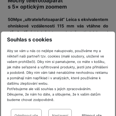
Mocný telefotoaparát
P
d
a
i
d
ří
s 5× optickým zoomem
n
m
č
i
s
i
ě
e
o
l
c
50Mpx „ultratelefotoaparát“ Leica s ekvivalentem
ť
u
e
o
ohniskové vzdálenosti 115 mm vás vtáhne do
H
š
P
v
e
středu dění
, i když jste ve skutečnosti daleko od
e
P
o
é
r
akce. Xiaomi 17T Pro nabízí
5× optický zoom, 10×
Souhlas s cookies
n
ří
u
k
n
zoom v optické kvalitě, 20× ultra zoom a
s
s
z
a
í
Aby se vám u nás co nejlépe nakupovalo, používáme my a
t
l
d
teoreticky až 120násobné přiblížení
(to už
rt
p
někteří naši partneři tzv. cookies (malé soubory, uložené ve
v
u
r
samozřejmě digitálně, podpořené AI). U
y
ř
vašem prohlížeči). Díky nim si pamatujeme, co máte v košíku,
í
š
a
takovéhoto fotoaparátu je důležitým parametrem
í
jak máte seřazené a vyfiltrované produkty, jestli jste přihlášeni
p
e
p
také
pravá, optická stabilizace obrazu (OIS)
.
s
a podobně. Díky nim vám také nenabízíme nevhodnou reklamu
r
n
r
l
a pomáhají nám například i v analýzách, které používáme k
o
s
o
u
dalšímu zlepšování webu.
A
t
A
š
Potřebujeme ale váš souhlas s jejich zpracováváním.
ir
v
ir
e
Děkujeme, že nám ho dáte, a slibujeme, že k vašim datům
P
í
p
budeme chovat zodpovědně.
n
o
p
o
s
d
r
d
Nastavení souhlasů s kategoriemi
t
s
o
s
Odmítnout vše
Nastavení
Přijmout vše