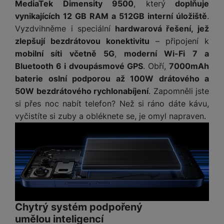
M
MediaTek Dimensity 9500
, který
doplňuje
e
R
w
ti
ic
vynikajících 12 GB RAM a 512GB interní úložiště
.
á
e
m
H
r
m
r
Vyzdvihněme i speciální
hardwarová řešení, jež
é
e
o
e
b
zlepšují bezdrátovou konektivitu
– připojení k
di
r
S
č
a
a
mobilní síti včetně 5G
,
moderní Wi-Fi 7 a
ní
D
k
n
Bluetooth 6 i dvoupásmové GPS
. Obří,
7000mAh
m
X
J
y
k
baterie oslní podporou až 100W drátového a
y
C
e
p
y
50W bezdrátového rychlonabíjení
. Zapomněli jste
ši
d
r
p
si přes noc nabít telefon? Než si ráno dáte kávu,
n
o
r
H
vyčistíte si zuby a obléknete se, je omyl napraven.
o
F
o
e
r
r
d
r
á
a
v
n
z
m
ě
í
o
e
a
a
v
T
ví
p
é
V
c
o
b
e
č
A
a
z
Chytrý systém podpořený
ít
u
t
a
umělou inteligencí
a
d