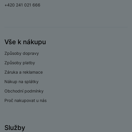
+420 241 021 666
Světelnost
širokoúhlého
f/2.2
fotoaparátu
Světelnost
makro/teleobjektiv
f/3.0
Vše k nákupu
fotoaparátu
Rozlišení hlavního
Způsoby dopravy
50 MPX
zadního fotoaparátu
Způsoby platby
Rozlišení
Záruka a reklamace
širokoúhlého
12 MPX
fotoaparátu
Nákup na splátky
Rozlišení fotoaparátu
Obchodní podmínky
50 MPX
makro/teleobjektiv
Proč nakupovat u nás
Optický zoom
5x
Širokoúhlý,
Typ fotoaparátu
Teleobjektiv
Služby