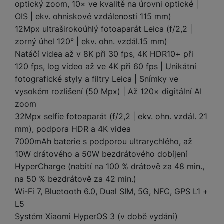
a
optický zoom, 10× ve kvalitě na úrovni optické |
m
v
e
P
bi
a
B
OIS | ekv. ohniskové vzdálenosti 115 mm)
e
e
ř
ln
M
b
e
č
s
12Mpx ultraširokoúhlý fotoaparát Leica (f/2,2 |
í
í
y
a
z
k
ni
zorný úhel 120° | ekv. ohn. vzdál.15 mm)
s
t
ši
t
d
y
c
l
el
Natáčí videa až v 8K při 30 fps, 4K HDR10+ při
a
o
r
e
u
e
120 fps, log video až ve 4K při 60 fps | Unikátní
p
h
á
k
š
f
fotografické styly a filtry Leica | Snímky ve
o
y
t
t
e
o
dl
o
vysokém rozlišení (50 Mpx) | Až 120× digitální AI
a
n
n
S
o
v
zoom
bl
s
y
l
ž
é
e
32Mpx selfie fotoaparát (f/2,2 | ekv. ohn. vzdál. 21
t
u
k
n
t
P
mm), podpora HDR a 4K videa
v
n
y
a
ů
ří
í
7000mAh baterie s podporou ultrarychlého, až
e
p
b
m
s
p
č
10W drátového a 50W bezdrátového dobíjení
o
íj
l
r
n
HyperCharge (nabití na 100 % drátově za 48 min.,
S
d
e
u
o
í
I
m
č
na 50 % bezdrátově za 42 min.)
š
A
c
M
y
k
Wi-Fi 7, Bluetooth 6.0, Dual SIM, 5G, NFC, GPS L1 +
e
p
l
k
š
y
L5
n
p
o
a
s
Systém Xiaomi HyperOS 3 (v době vydání)
l
T
n
N
rt