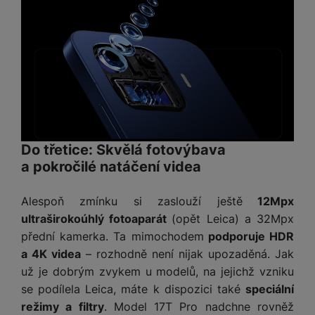
e
anonymně, takže nejsme schopni identifikovat konkrétní
l
v
n
uživatele našeho webu.
e
l
st
Marketingové cookies používáme my nebo naši partneři,
v
a
ví
abychom vám mohli zobrazit vhodné obsahy nebo reklamy jak
i
d
na našich stránkách, tak na stránkách třetích stran.
k
z
a
v
e
č
y
e
s
P
D
a
o
H
á
v
w
e
Do třetice: Skvělá fotovýbava
l
a
e
r
a pokročilé natáčení videa
k
č
r
n
o
ů
b
í
v
Alespoň zmínku si zaslouží ještě
12Mpx
m
a
sl
é
ultraširokoúhlý fotoaparát
(opět Leica) a 32Mpx
n
u
o
přední kamerka. Ta mimochodem
podporuje HDR
k
c
v
y
a 4K videa
– rozhodně není nijak upozaděná. Jak
h
l
á
už je dobrým zvykem u modelů, na jejichž vzniku
a
P
t
B
se podílela Leica, máte k dispozici také
speciální
d
a
k
e
a
režimy a filtry
. Model 17T Pro nadchne rovněž
m