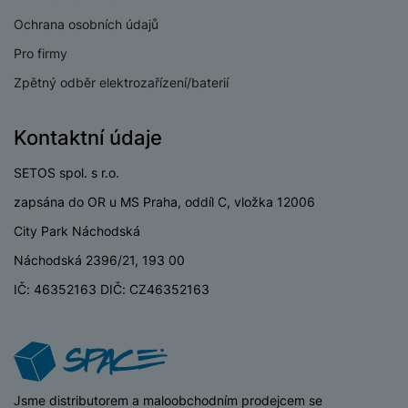
Verze Wi-Fi
Wi-Fi 7
Ochrana osobních údajů
Dual SIM
Ano
Pro firmy
eSIM
Ano
Zpětný odběr elektrozařízení/baterií
3,5 mm jack
Ne
Kontaktní údaje
Nano SIM
Ano
SETOS spol. s r.o.
Paměťová karta
Ne
zapsána do OR u MS Praha, oddíl C, vložka 12006
USB-C
Ano
City Park Náchodská
USB OTG
Ano
Náchodská 2396/21, 193 00
IČ: 46352163 DIČ: CZ46352163
Typ paměťové karty
Bez paměťové karty
Lightning port
Ne
USB-A
Ne
iSpace
Jsme distributorem a maloobchodním prodejcem se