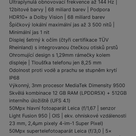
e
l
a
ti
Ultraplynulá obnovovací frekvence až 144 Hz |
o
j
y
n
e
s
v
12bitové barvy | 68 miliard barev | Podpora
k
e
a
s
k
t
y
y
HDR10+ a Dolby Vision | 68 miliard barev
č
s
t
o
o
Špičkový lokální maximální jas až 3 500 nitů |
k
u
B
v
h
j
R
y
š
Minimální jas 1 nit
l
í
l
a
o
i
e
Displej šetrný k očím (čtyři certifikace TÜV
e
n
u
F
č
s
N
Rheinland) s integrovanou čtečkou otisků prstů
d
y
t
P
ól
k
k
a
y
p
e
Ohromující design s 1,29mm rámečky kolem
ří
ie
y
y
b
r
r
sl
displeje | Tloušťka telefonu jen 8,25 mm
M
D
íj
o
y
u
o
Odolnost proti vodě a prachu se stupněm krytí
V
F
ig
e
t
š
bi
y
o
IP68
it
K
č
a
e
le
s
t
Výkonný, 3nm procesor MediaTek Dimensity 9500
ál
l
k
b
n
O
a
o
ní
á
y
Skvělá kombinace 12 GB RAM (LPDDR5X) + 512GB
l
st
u
v
p
f
v
d
interního úložiště (UFS 4.1)
e
ví
tf
a
o
o
e
o
t
50Mpx hlavní fotoaparát Leica (f/1,67 | senzor
p
it
č
u
t
s
a
y
r
Light Fusion 950 | OIS | ekv. ohniskové vzdálenosti
t
e
z
o
n
u
o
e
23 mm, 2,4µm pixely 4-im-1 Super Pixel)
d
r
Kl
i
t
m
rs
50Mpx supertelefotoaparát Leica (f/3,0 | 5×
r
á
á
c
a
o