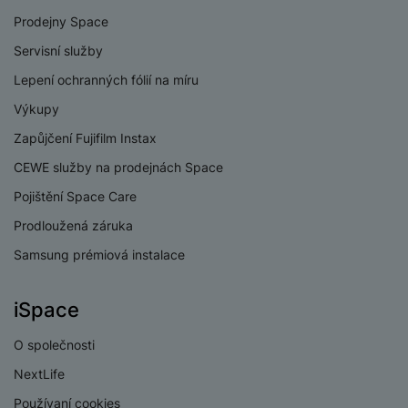
Prodejny Space
Servisní služby
PROCESOR
Lepení ochranných fólií na míru
1x4,21GHz
Výkupy
Rychlost CPU
+3x3,5GHz
Zapůjčení Fujifilm Instax
+4x2,7GHz
CEWE služby na prodejnách Space
Počet jader
8
Pojištění Space Care
procesoru
Prodloužená záruka
MediaTek Dimensity
Procesor
9500
Samsung prémiová instalace
iSpace
KONEKTIVITA
O společnosti
NextLife
Verze bluetooth
Bluetooth 6.0
Používaní cookies