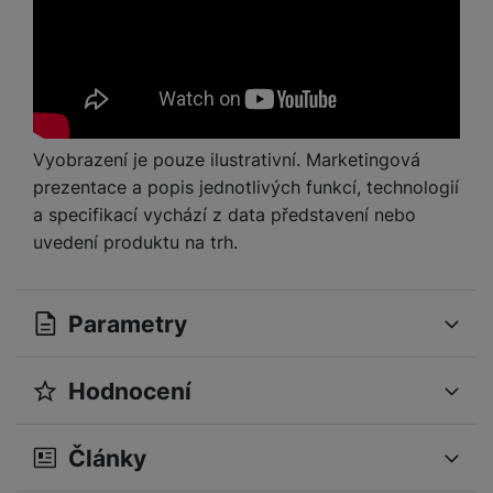
Vyobrazení je pouze ilustrativní. Marketingová
prezentace a popis jednotlivých funkcí, technologií
a specifikací vychází z data představení nebo
uvedení produktu na trh.
Parametry
Hodnocení
OBECNÉ
Pro vkládání recenzí je nutné se přihlásit.
Operační systém
Android
Články
Modelová řada
17T Pro