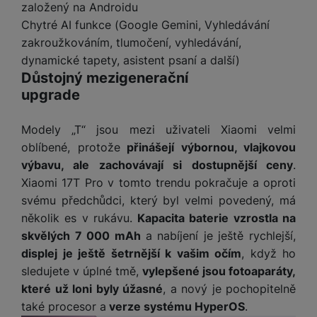
t
e
založený na Androidu
r
y
a
y
v
Chytré AI funkce (Google Gemini, Vyhledávání
a
bí
K
í
F
c
je
P
zakroužkováním, tlumočení, vyhledávání,
a
p
il
k
č
ří
dynamické tapety, asistent psaní a další)
b
r
t
p
k
s
Důstojný mezigenerační
e
o
r
a
y
l
upgrade
l
c
y
d
k
u
y
h
y
c
š
K
a
y
Modely „T“ jsou mezi uživateli Xiaomi velmi
h
e
r
r
t
S
oblíbené, protože
přinášejí výbornou, vlajkovou
y
n
y
e
r
o
výbavu, ale zachovávají si dostupnější ceny
.
tr
s
t
d
é
ft
ý
t
Xiaomi 17T Pro v tomto trendu pokračuje a oproti
k
u
h
w
m
v
svému předchůdci, který byl velmi povedený, má
y
k
o
a
h
í
několik es v rukávu.
Kapacita baterie vzrostla na
c
d
r
o
p
A
skvělých 7 000 mAh
a nabíjení je ještě rychlejší,
e
i
e
di
r
d
n
displej je ještě šetrnější k vašim očím
, když ho
n
o
a
D
k
H
sledujete v úplné tmě,
vylepšené jsou fotoaparáty,
k
i
p
i
y
U
které už loni byly úžasné
, a nový je pochopitelně
á
P
t
s
B
m
h
také procesor a
verze systému HyperOS
.
é
k
P