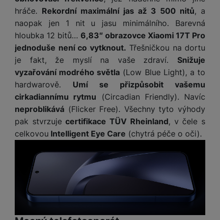
ří
c
e
ů
s
t
hráče.
Rekordní maximální jas až 3 500 nitů
, a
s
í
r
m
t
c
l
naopak jen 1 nit u jasu minimálního. Barevná
a
n
oj
h
u
d
P
hloubka 12 bitů…
6,83″ obrazovce Xiaomi 17T Pro
í
á
P
š
a
ř
jednoduše není co vytknout.
Třešničkou na dortu
S
n
P
ří
e
p
í
S
je fakt, že myslí na vaše zdraví.
Snižuje
k
ří
s
n
t
s
D
vyzařování modrého světla
(Low Blue Light), a to
y
sl
l
s
é
l
d
u
u
hardwarově.
Umí se přizpůsobit vašemu
t
r
u
is
š
š
cirkadiannímu rytmu
(Circadian Friendly). Navíc
v
y
š
k
e
e
í
neproblikává
(Flicker Free). Všechny tyto výhody
e
y
n
n
M
p
pak stvrzuje
certifikace TÜV Rheinland
, v čele s
n
st
s
ik
r
S
s
celkovou
Intelligent Eye Care
(chytrá péče o oči).
ví
t
r
o
S
t
p
v
o
s
D
v
r
í
f
p
d
í
o
p
o
o
is
p
M
r
n
t
k
r
a
o
y
ř
y
o
c
l
e
a
e
P
b
u