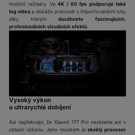
a
z
č
mobilní režiséry. Ve
4K / 60 fps podporuje také
ě
d
e
ť
log videa
a dokáže pracovat s importovanými luty,
H
r
o
díky kterým
dosáhnete fascinujících,
e
D
á
v
r
profesionálních vizuálních efektů
.
r
t
é
n
ž
o
k
í
á
v
a
a
k
é
r
p
y
p
t
o
p
o
y
č
r
w
ít
o
e
S
a
M
t
r
t
č
ic
e
b
y
o
r
l
a
l
v
o
Vysoký výkon
e
n
u
é
S
a ultrarychlé dobíjení
v
k
s
ž
D
i
y
y
i
H
z
Asi nepřekvapí, že Xiaomi 17T Pro nezklame ani v
d
P
C
M
e
oblasti výkonu. Jeho mozkem je
skvělý procesor
l
o
ul