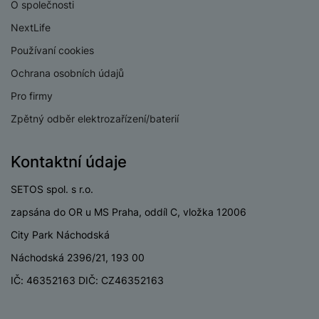
P
d
O společnosti
a
i
d
ří
n
m
č
NextLife
i
s
i
ě
e
o
l
Používaní cookies
c
ť
u
e
o
H
Ochrana osobních údajů
š
P
v
e
e
P
o
Pro firmy
é
r
n
ří
u
k
n
Zpětný odběr elektrozařízení/baterií
s
s
z
a
í
t
l
d
rt
p
v
u
r
Kontaktní údaje
y
ř
í
š
a
í
p
e
p
SETOS spol. s r.o.
s
r
n
r
zapsána do OR u MS Praha, oddíl C, vložka 12006
l
o
s
o
u
City Park Náchodská
A
t
A
š
ir
v
ir
Náchodská 2396/21, 193 00
e
P
í
p
n
IČ: 46352163 DIČ: CZ46352163
o
p
o
s
d
r
d
t
s
o
s