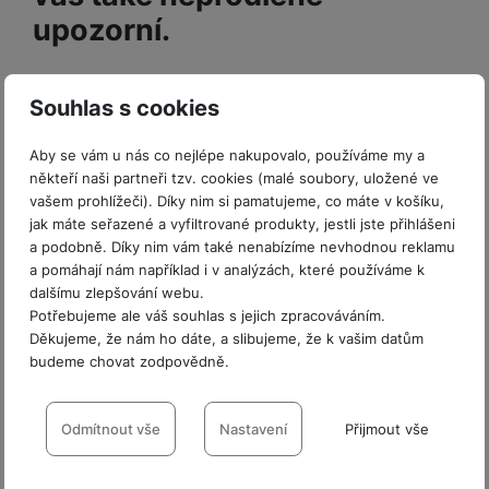
ří
c
e
ů
s
upozorní.
t
s
í
r
m
t
c
l
a
n
oj
h
u
d
P
í
á
P
Mi Temperature and
š
a
ř
Souhlas s cookies
S
n
P
ří
e
p
í
Humidity Monitor 2 využívá
S
k
ří
s
n
t
s
D
Aby se vám u nás co nejlépe nakupovalo, používáme my a
y
sl
l
displej s ultra nízkou
s
é
l
d
někteří naši partneři tzv. cookies (malé soubory, uložené ve
u
u
t
r
spotřebou energie. Jedna
u
is
vašem prohlížeči). Díky nim si pamatujeme, co máte v košíku,
š
š
v
y
š
jak máte seřazené a vyfiltrované produkty, jestli jste přihlášeni
k
knoflíková baterie zajistí
e
e
í
e
a podobně. Díky nim vám také nenabízíme nevhodnou reklamu
y
n
n
M
p
dostatek energie až na jeden
n
a pomáhají nám například i v analýzách, které používáme k
st
s
ik
r
S
s
dalšímu zlepšování webu.
rok. Vám tak odpadnout
ví
t
r
o
S
Potřebujeme ale váš souhlas s jejich zpracováváním.
t
p
v
o
starosti s pravidelnou
s
D
Děkujeme, že nám ho dáte, a slibujeme, že k vašim datům
v
r
í
f
p
budeme chovat zodpovědně.
d
í
výměnou.
o
p
o
o
is
p
M
r
Nastavení souhlasů s kategoriemi
n
t
k
r
a
o
y
cookies
Odmítnout vše
Nastavení
Přijmout vše
ř
y
o
Umístěte ho, kam jen chcete
c
l
e
a
Mi Temperature and
e
Technické
Technické
-
bez těchto cookies náš web nebude fungovat
.
P
b
u