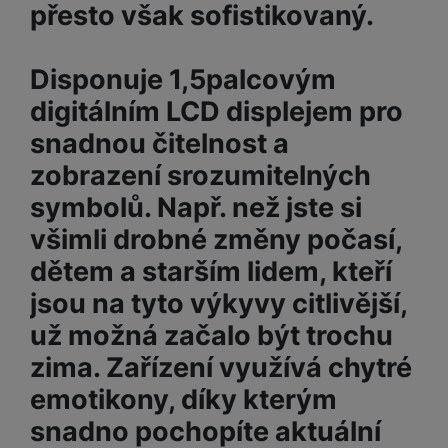
M
přesto však sofistikovaný.
e
R
w
ti
ic
á
e
m
H
r
m
r
é
e
o
Disponuje 1,5palcovým
e
b
di
r
S
č
a
digitálním LCD displejem pro
a
ní
D
k
n
snadnou čitelnost a
m
X
J
y
k
y
C
e
p
y
zobrazení srozumitelných
ši
d
r
p
symbolů. Např. než jste si
n
o
r
H
o
F
o
všimli drobné změny počasí,
e
r
r
d
r
dětem a starším lidem, kteří
á
a
v
n
jsou na tyto výkyvy citlivější,
z
m
ě
í
o
e
a
už možná začalo být trochu
a
v
T
ví
p
zima. Zařízení využívá chytré
é
V
c
o
b
e
emotikony, díky kterým
č
A
a
z
ít
u
snadno pochopíte aktuální
t
a
a
d