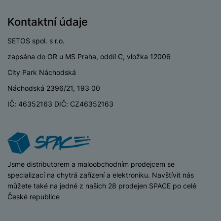
Kontaktní údaje
SETOS spol. s r.o.
zapsána do OR u MS Praha, oddíl C, vložka 12006
City Park Náchodská
Náchodská 2396/21, 193 00
IČ: 46352163 DIČ: CZ46352163
iSpace
Jsme distributorem a maloobchodním prodejcem se
specializací na chytrá zařízení a elektroniku. Navštívit nás
můžete také na jedné z našich 28 prodejen SPACE po celé
České republice