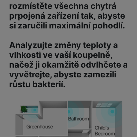
v
rozmístěte všechna chytrá
abychom vám mohli zobrazit vhodné obsahy nebo reklamy jak
p
í
na našich stránkách, tak na stránkách třetích stran.
r
prpojená zařízení tak, abyste
a
P
H
si zaručili maximální pohodlí.
č
ř
e
k
í
r
y
s
Analyzujte změny teploty a
ní
a
l
m
s
vlhkosti ve vaší koupelně,
u
o
u
š
načež ji okamžitě odvlhčete a
ni
š
e
t
i
vyvětrejte, abyste zamezili
n
o
č
s
růstu bakterií.
r
k
t
y
y
v
í
H
P
p
e
ří
r
r
sl
o
n
u
t
í
š
e
o