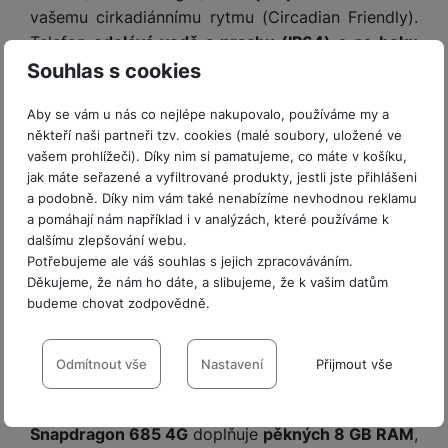
a
m
v
e
vašemu cirkadiánnímu rytmu (Circadian Friendly).
P
bi
a
B
e
e
ř
ln
Telefon
odolává vodě a prachu (IP64)
a na
boku
M
b
e
č
s
í
í
má čtečku otisků prstů
.
Souhlas s cookies
y
a
z
k
ni
s
t
ši
t
d
y
c
l
el
a
o
r
Aby se vám u nás co nejlépe nakupovalo, používáme my a
e
u
e
někteří naši partneři tzv. cookies (malé soubory, uložené ve
p
h
á
k
š
f
vašem prohlížeči). Díky nim si pamatujeme, co máte v košíku,
o
y
t
t
e
o
jak máte seřazené a vyfiltrované produkty, jestli jste přihlášeni
dl
o
a
n
n
S
a podobně. Díky nim vám také nenabízíme nevhodnou reklamu
o
v
bl
s
y
l
a pomáhají nám například i v analýzách, které používáme k
ž
é
e
t
u
dalšímu zlepšování webu.
k
n
t
P
v
Potřebujeme ale váš souhlas s jejich zpracováváním.
n
y
a
ů
ří
í
Děkujeme, že nám ho dáte, a slibujeme, že k vašim datům
e
p
b
m
s
p
budeme chovat zodpovědně.
č
Dostatečný výkon
o
íj
l
r
n
S
d
e
Nastavení souhlasů s kategoriemi
u
o
í
I
m
č
Mimořádně
dostupný Xiaomi Redmi 15
š
cookies
Odmítnout vše
Nastavení
Přijmout vše
A
c
M
y
k
samozřejmě netrhá výkonnostní rekordy, ale
s
e
p
l
k
š
y
Technické
Technické
-
bez těchto cookies náš web nebude fungovat
.
běžnými činnostmi si rozhodně poradí
. Procesor
n
p
o
a
VŽDY AKTIVNÍ
s
Snapdragon 685 4G
doplňuje
pěkných 8 GB RAM
,
l
T
n
N
rt