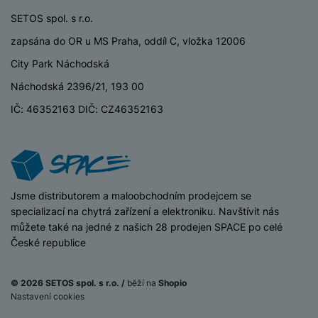
e
ří
Výkon rychlonabíjení
33 W
č
i
ri
z
SETOS spol. s r.o.
o
o
e
e
Způsob nabíjení
Kabelové
v
zapsána do OR u MS Praha, oddíl C, vložka 12006
-
ní
é
P
v
City Park Náchodská
s
ří
i
P
Náchodská 2396/21, 193 00
t
sl
d
o
o
u
e
w
IČ: 46352163 DIČ: CZ46352163
KONSTRUKCE
l
š
o
e
y
e
k
r
Stupeň
IP64
n
a
b
odolnosti/krytí
H
st
b
a
e
ví
e
n
r
iSpace
Jsme distributorem a maloobchodním prodejcem se
p
l
k
n
specializací na chytrá zařízení a elektroniku. Navštívit nás
r
y
y
í
můžete také na jedné z našich 28 prodejen SPACE po celé
o
s
BALENÍ
k
České republice
a
r
l
u
y
Hmotnost balení
214 g
á
t
c
© 2026 SETOS spol. s r.o. /
běží na
Shopio
v
Délka balení
18,7 CM
o
hl
Nastavení cookies
e
k
o
Nelze koupit
4 199
Kč
s