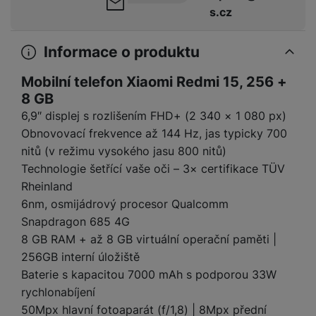
y
r
t
c
n
t
s.cz
d
á
r
m
t
o
v
k
i
ř
O
in
s
a
o
k
m
í
y
c
e
u
k
kl
š
ni
a
Informace o produktu
o
k
e
b
t
y
a
n
t
bi
f
i
d
p
y
o
Mobilní telefon Xiaomi Redmi 15, 256 +
ln
o
č
o
r
a
r
í
8 GB
t
e
o
o
b
y
t
o
6,9″ displej s rozlišením FHD+ (2 340 × 1 080 px)
r
t
a
el
a
L
Obnovovací frekvence až 144 Hz, jas typicky 700
S
o
a
t
e
p
e
m
nitů (v režimu vysokého jasu 800 nitů)
v
b
o
f
a
d
a
é
le
h
Technologie šetřící vaše oči – 3× certifikace TÜV
o
r
n
rt
k
t
y
Rheinland
n
á
i
a
y
n
6nm, osmijádrový procesor Qualcomm
y
t
P
c
m
a
Snapdragon 685 4G
ů
ř
e
D
e
n
m
8 GB RAM + až 8 GB virtuální operační paměti |
í
r
r
o
P
s
ž
256GB interní úložiště
y
t
N
r
l
á
S
Baterie s kapacitou 7000 mAh s podporou 33W
e
a
a
u
D
k
t
b
rychlonabíjení
b
č
š
a
y
a
o
50Mpx hlavní fotoaparát (f/1,8) | 8Mpx přední
í
k