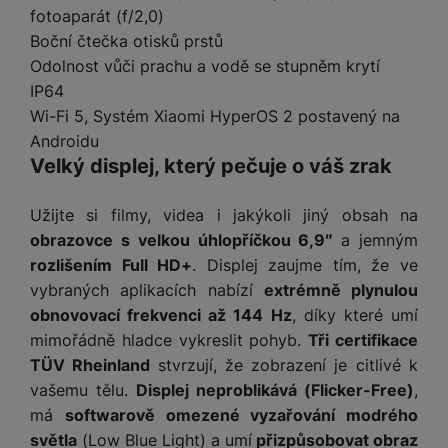
e
l
a
ti
o
j
fotoaparát (f/2,0)
y
n
e
s
v
k
e
a
Boční čtečka otisků prstů
s
k
t
y
y
č
s
Odolnost vůči prachu a vodě se stupněm krytí
t
o
o
k
u
B
v
IP64
h
j
R
y
š
l
í
l
a
o
Wi-Fi 5, Systém Xiaomi HyperOS 2 postavený na
i
e
e
n
u
Androidu
F
č
s
N
d
y
t
P
ól
Velký displej, který pečuje o váš zrak
k
k
a
y
p
e
ří
ie
y
y
b
r
r
sl
M
Užijte si filmy, videa i jakýkoli jiný obsah na
D
íj
o
y
u
o
V
F
ig
e
obrazovce s velkou úhlopříčkou 6,9″
a jemným
t
š
bi
y
o
it
K
č
rozlišením Full HD+
. Displej zaujme tím, že ve
a
e
le
s
t
ál
l
k
b
vybraných aplikacích nabízí
extrémně plynulou
n
O
a
o
ní
á
y
l
st
obnovovací frekvenci až 144 Hz
, díky které umí
u
v
p
f
v
d
e
ví
tf
mimořádně hladce vykreslit pohyb.
Tři certifikace
a
o
o
e
o
t
p
it
č
TÜV Rheinland
stvrzují, že zobrazení je citlivé k
u
t
s
a
y
r
t
e
z
vašemu tělu.
Displej neproblikává (Flicker-Free)
,
o
n
u
o
e
d
má
softwarově omezené vyzařování modrého
r
Kl
i
t
m
rs
r
á
á
c
a
světla
(Low Blue Light) a umí
přizpůsobovat obraz
o