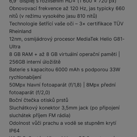
e
6,9″ displej s rozlišením HD+ (1 600 × 720 px)
l
a
ti
o
j
y
n
e
s
v
Obnovovací frekvence až 120 Hz, jas typicky 660
k
e
a
s
k
t
y
nitů (v režimu vysokého jasu 810 nitů)
y
č
s
t
o
o
Technologie šetřící vaše oči – 3× certifikace TÜV
k
u
B
v
h
j
R
Rheinland
y
š
l
í
l
a
o
12nm, osmijádrový procesor MediaTek Helio G81-
i
e
e
n
u
F
č
s
N
Ultra
d
y
t
P
ól
k
k
a
8 GB RAM + až 8 GB virtuální operační paměti |
y
p
e
ří
ie
y
y
b
r
r
256GB interní úložiště
sl
M
D
íj
o
y
u
Baterie s kapacitou 6000 mAh s podporou 33W
o
V
F
ig
e
t
š
bi
rychlonabíjení
y
o
it
K
č
a
e
le
s
50Mpx hlavní fotoaparát (f/1,8) | 8Mpx přední
t
ál
l
k
b
n
O
a
o
fotoaparát (f/2,0)
ní
á
y
l
st
u
v
p
Boční čtečka otisků prstů
f
v
d
e
ví
tf
a
o
o
e
o
Sluchátkový konektor 3,5mm jack (po připojení
t
p
it
č
u
t
s
a
sluchátek příjem FM rádia)
y
r
t
e
z
o
n
u
o
Odolnost vůči prachu a vodě se stupněm krytí
e
d
r
Kl
i
t
m
IP64
rs
r
á
á
c
a
o