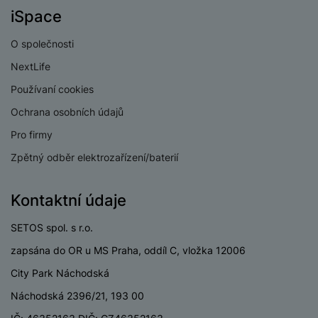
e
ří
č
Kapacita baterie
6000 MAH
i
iSpace
ri
z
o
o
e
e
Rychlé nabíjení
Ano
v
O společnosti
-
ní
é
P
v
Výkon rychlonabíjení
33 W
NextLife
s
ří
i
P
t
Používaní cookies
sl
d
o
Způsob nabíjení
Kabelové
o
u
e
w
Ochrana osobních údajů
l
š
o
e
y
Pro firmy
e
k
r
n
a
b
Zpětný odběr elektrozařízení/baterií
H
KONSTRUKCE
st
b
a
e
ví
e
n
r
Kontaktní údaje
Stupeň
p
l
k
IP64
n
odolnosti/krytí
r
y
y
í
SETOS spol. s r.o.
o
s
k
a
r
zapsána do OR u MS Praha, oddíl C, vložka 12006
l
u
y
á
City Park Náchodská
t
c
v
BALENÍ
o
hl
Náchodská 2396/21, 193 00
e
k
o
s