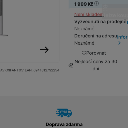
1 999
Kč
Tablety
Dostupnos
Není skladem
Nelze koup
Vyzvednutí na prodejně
Foto
Neznámé
Doručení na adresu
Info
Smart
Neznámé
Porovnat
Ventilátory
následující
Nejlepší ceny za 30
dní
Počítače a notebooky
AVKXIFANT051
EAN:
6941812792254
Herní zóna
Péče o zdraví a tělo
Doprava zdarma