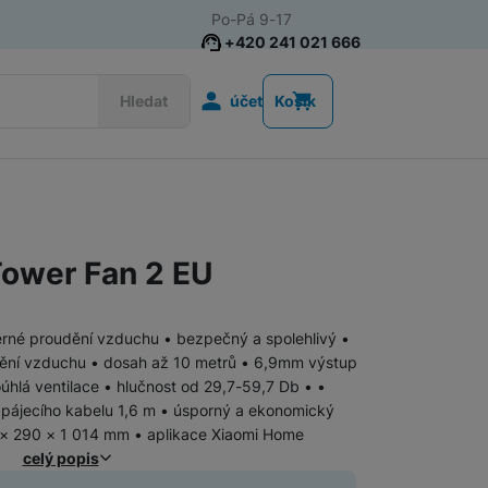
Po-Pá 9-17
+420 241 021 666
Uživatelská s
Hledat
účet
Košík
Akce
Nositelná elektronika
Tower Fan 2 EU
Televize
Mobilní telefony
Audio
ěrné proudění vzduchu • bezpečný a spolehlivý •
ění vzduchu • dosah až 10 metrů • 6,9mm výstup
úhlá ventilace • hlučnost od 29,7-59,7 Db • •
Domácí spotřebiče
apájecího kabelu 1,6 m • úsporný a ekonomický
 × 290 × 1 014 mm • aplikace Xiaomi Home
Tablety
celý popis