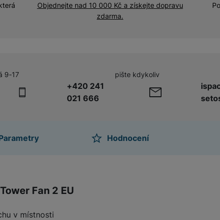
která
Objednejte nad 10 000 Kč a získejte dopravu
Po
zdarma.
á 9-17
pište kdykoliv
+420 241
ispa
021 666
seto
Parametry
Hodnocení
ktu
 Tower Fan 2 EU
uchu v místnosti