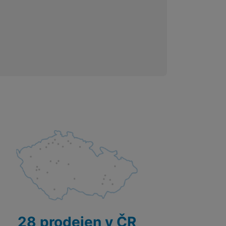
 obsahy nebo reklamy jak
28 prodejen v ČR