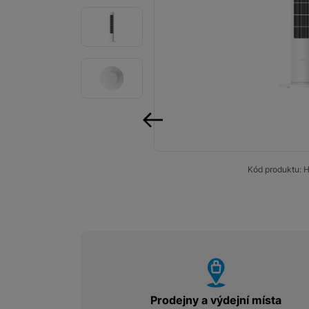
Smart
Ventilátory
Počítače a notebooky
Herní zóna
Péče o zdraví a tělo
předchozí
Příslušenství
Kód produktu:
H
Dárkové poukázky iSpace
Vrácené zboží
vyhody
Prodejny a výdejní místa