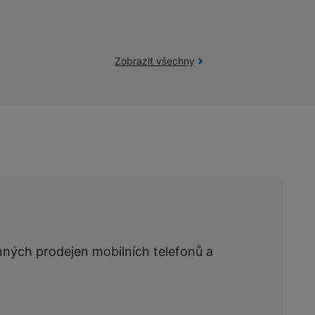
žíváme my nebo naši partneři, abychom vám mohli zobrazit vhodné
a stránkách třetích stran.
Zobrazit všechny
nných prodejen mobilních telefonů a