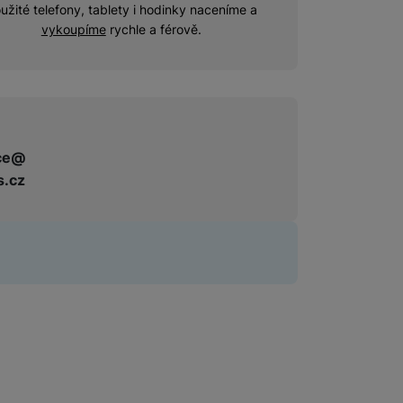
užité telefony, tablety i hodinky naceníme a
vykoupíme
rychle a férově.
ce@
s.cz