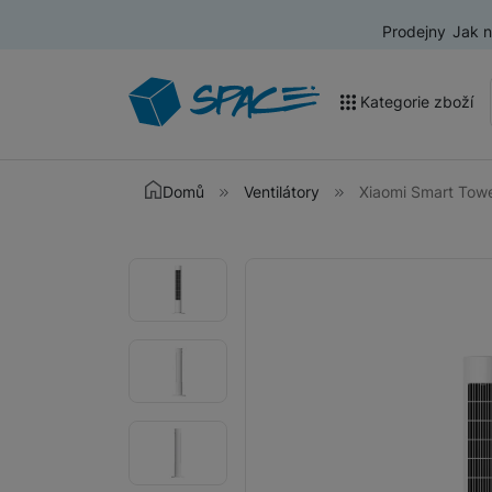
Prodejny
Jak 
Kategorie zboží
Akce a výprodej
Domů
Ventilátory
Xiaomi Smart Towe
Mobilní telefony
Fotografie
Fotografie
Nositelná elektronika
Televize
Audio
Domácí spotřebiče
Tablety
Foto