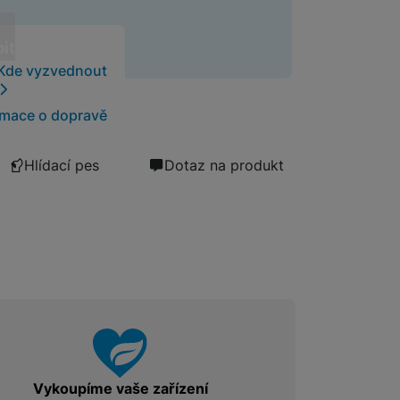
Foto
t
it
Kde vyzvednout
Smart
rmace o dopravě
Ventilátory
Hlídací pes
Dotaz na produkt
Počítače a notebooky
Herní zóna
Péče o zdraví a tělo
Příslušenství
Vykoupíme vaše zařízení