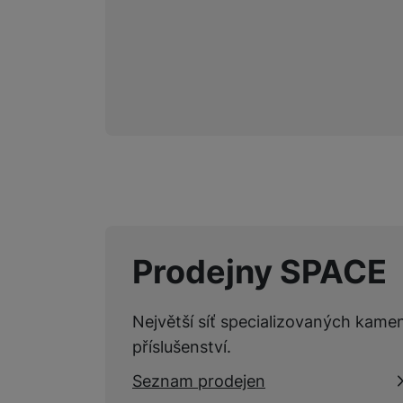
Marketingové cookies pou
na našich stránkách, tak n
Prodejny SPACE
Největší síť specializovaných kame
příslušenství.
Seznam prodejen