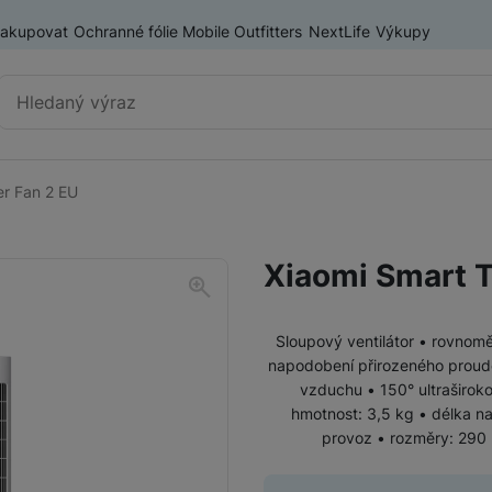
nakupovat
Ochranné fólie Mobile Outfitters
NextLife
Výkupy
Vyhledávání
r Fan 2 EU
Výprodej
Mobilní telefony
Xiaomi Smart 
Nositelná elektronika
Příslušenství
Televize
Sloupový ventilátor • rovnom
napodobení přirozeného proud
vzduchu • 150° ultraširoko
Audio
hmotnost: 3,5 kg • délka n
provoz • rozměry: 290
Domácí spotřebiče