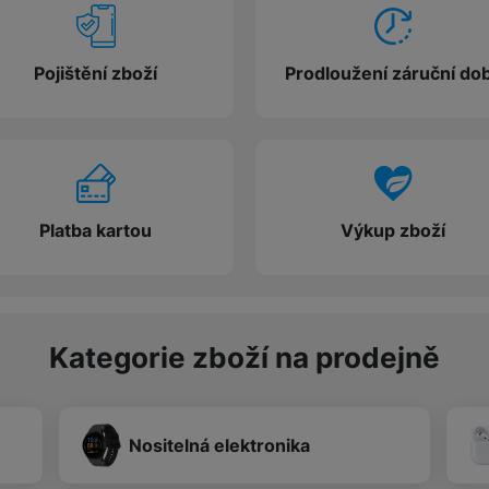
žíváme my nebo naši partneři, abychom vám mohli zobrazit vhodné
Pojištění zboží
Prodloužení záruční do
a stránkách třetích stran.
Platba kartou
Výkup zboží
Kategorie zboží na prodejně
Nositelná elektronika