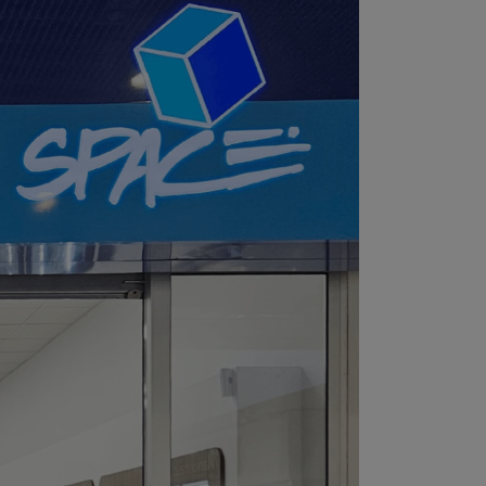
Foto
Smart
Ventilátory
Počítače a notebooky
Herní zóna
Péče o zdraví a tělo
Příslušenství