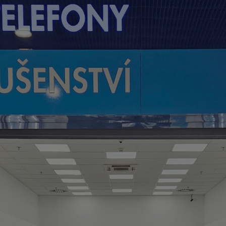
Tablety
Foto
Smart
Ventilátory
Počítače a notebooky
Herní zóna
Péče o zdraví a tělo