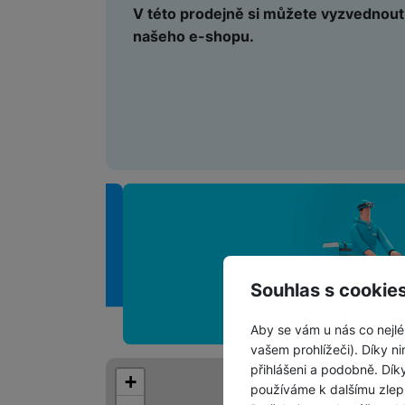
V této prodejně si můžete vyzvednout
našeho e-shopu.
Souhlas s cookie
Aby se vám u nás co nejlé
vašem prohlížeči). Díky ni
přihlášeni a podobně. Dí
+
používáme k dalšímu zlep