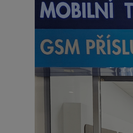
Smart
Ventilátory
Počítače a notebooky
Herní zóna
Péče o zdraví a tělo
Příslušenství
Dárkové poukázky iSpace
Vrácené zboží