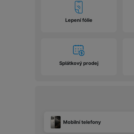
Marketingové cookies pou
Lepení fólie
na našich stránkách, tak n
Splátkový prodej
Mobilní telefony