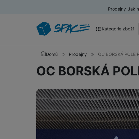
Prodejny
Jak 
Kategorie zboží
Akce a výprodej
Domů
Prodejny
OC BORSKÁ POLE P
Mobilní telefony
OC BORSKÁ POLE
Nositelná elektronika
Televize
Audio
Domácí spotřebiče
Tablety
Foto