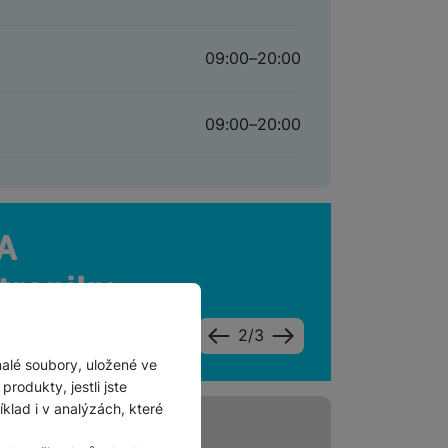
09:00
–
20:00
09:00
–
20:00
slide
z
2
/
3
následující
předchozí
malé soubory, uložené ve
rodukty, jestli jste
lad i v analýzách, které