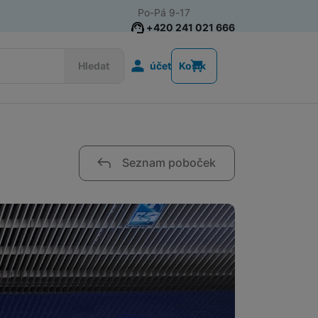
Po-Pá 9-17
+420 241 021 666
Uživatelská s
Hledat
účet
Košík
Akce
Nositelná elektronika
Seznam poboček
Televize
Mobilní telefony
Audio
Domácí spotřebiče
Tablety