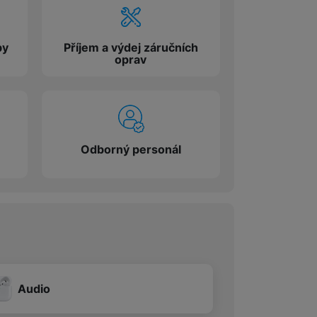
 obsahy nebo reklamy jak
by
Příjem a výdej záručních
oprav
Odborný personál
Audio