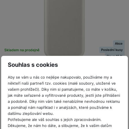
o
r
y
ří
K
R
n
y
/
s
a
y
e
a
n
l
b
c
p
o
u
e
h
P
ř
s
š
l
l
ří
e
i
e
y
o
s
d
č
n
n
l
Akce
s
R
e
s
a
u
Poslední kusy
Skladem na prodejně
na 1 prodejně
á
e
d
t
b
š
Sleva 19 %
d
d
Samsung EB-P3400X Battery Pack 10.000mAh 25W
a
v
íj
e
Souhlas s cookies
PD
k
u
t
í
e
n
y
k
p
č
s
• Užijte si pohodlí rychlého nabíjení, když jste venku. Díky velké
P
Aby se vám u nás co nejlépe nakupovalo, používáme my a
c
r
F
kapacitě a až 25 W se super rychlým nabíjením poskytuje
k
t
T
někteří naši partneři tzv. cookies (malé soubory, uložené ve
ří
e
o
baterie vašim zařízením…
l
y
v
e
vašem prohlížeči). Díky nim si pamatujeme, co máte v košíku,
s
t
a
-19 %
799
Kč
í
jak máte seřazené a vyfiltrované produkty, jestli jste přihlášeni
l
l
a
S
s
Ušetříte
150
Kč
p
a podobně. Díky nim vám také nenabízíme nevhodnou reklamu
e
u
Do košíku
b
íť
h
649
Kč
r
a pomáhají nám například i v analýzách, které používáme k
k
š
l
o
d
o
dalšímu zlepšování webu.
o
e
e
v
i
Možnost koupit jako použité
Potřebujeme ale váš souhlas s jejich zpracováváním.
i
n
n
t
é
s
Děkujeme, že nám ho dáte, a slibujeme, že k vašim datům
P
v
s