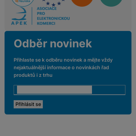
a
n
n
m
a
i
e
bí
c
r
je
e
y
ní
m
Odběr novinek
Přihlaste se k odběru novinek a mějte vždy
nejaktuálnější informace o novinkách řad
produktů i z trhu