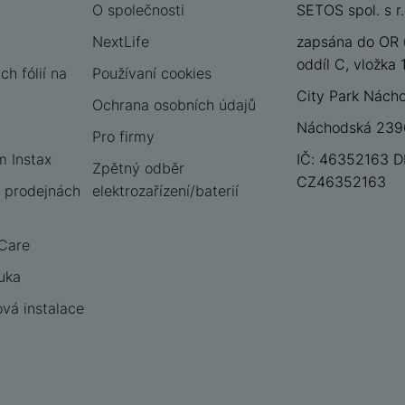
O společnosti
SETOS spol. s r.
NextLife
zapsána do OR 
oddíl C, vložka
h fólií na
Používaní cookies
City Park Nách
Ochrana osobních údajů
Náchodská 2396
Pro firmy
m Instax
IČ: 46352163 D
Zpětný odběr
CZ46352163
 prodejnách
elektrozařízení/baterií
 Care
uka
vá instalace