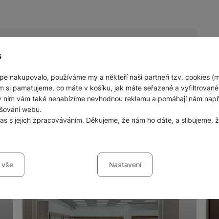
s
pe nakupovalo, používáme my a někteří naši partneři tzv. cookies (
nných prodejen mobilních telefonů a
m si pamatujeme, co máte v košíku, jak máte seřazené a vyfiltrované p
ky nim vám také nenabízíme nevhodnou reklamu a pomáhají nám napřík
šování webu.
las s jejich zpracováváním. Děkujeme, že nám ho dáte, a slibujeme
sů s kategoriemi cookies
 vše
Nastavení
ookies náš web nebude fungovat
.
jí váš průchod nákupním košíkem, porovnávání produktů a další ne
šířené funkce
funkce
-
abyste nemuseli vše nastavovat znovu a abyste se s námi mo