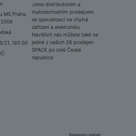
o.
iSpace
Jsme distributorem a
maloobchodním prodejcem
u MS Praha,
se specializací na chytrá
 12006
zařízení a elektroniku.
odská
Navštívit nás můžete také na
jedné z našich 28 prodejen
/21, 193 00
SPACE po celé České
IČ:
republice
Nastavení cookies