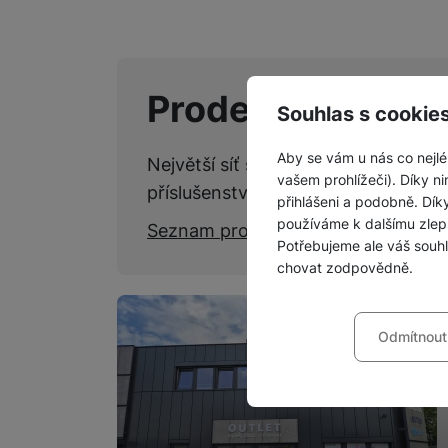
Prodejny SPACE
Souhlas s cookie
Aby se vám u nás co nejlé
Největší síť specializovaných kame
vašem prohlížeči). Díky ni
příslušenství.
přihlášeni a podobně. Dí
používáme k dalšímu zlep
Seznam prodejen
Potřebujeme ale váš souh
chovat zodpovědně.
Nastavení souhla
Odmítnout
Technické
Technické
-
bez těchto c
VŽDY AKTIVNÍ
Technické cookies umožňu
Preferenční a roz
Preferenční a rozšířené 