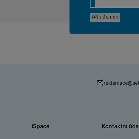
reklamace@set
iSpace
Kontaktní úda