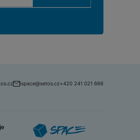
os.cz
ispace@setos.cz
+420 241 021 666
je