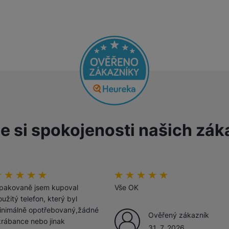
Tablety
Foto
Smart
Ventilátory
e si spokojenosti našich zák
Počítače a notebooky
Herní zóna
odnoceni_zakazniku
00
%
hodnoceni_zakazniku
100
%
Péče o zdraví a tělo
pakovaně jsem kupoval
Vše OK
užitý telefon, který byl
inimálně opotřebovaný,žádné
Ověřený zákazník
krábance nebo jinak
31. 7. 2026