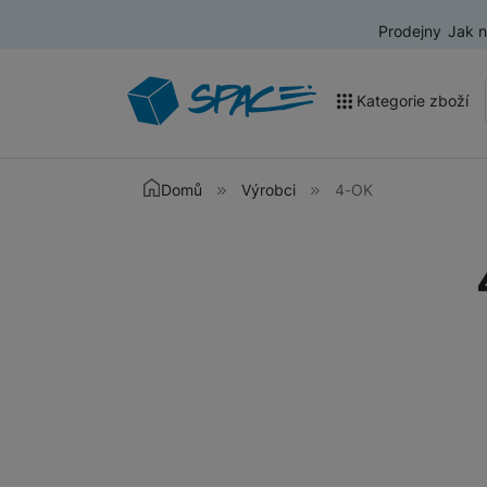
Prodejny
Jak 
Kategorie zboží
Akce a výprodej
Domů
Výrobci
4-OK
Mobilní telefony
Nositelná elektronika
Televize
Audio
Domácí spotřebiče
Tablety
Foto