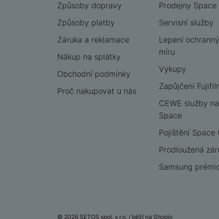
Způsoby dopravy
Prodejny Space
Způsoby platby
Servisní služby
Záruka a reklamace
Lepení ochrannýc
míru
Nákup na splátky
Výkupy
Obchodní podmínky
Zapůjčení Fujifil
Proč nakupovat u nás
CEWE služby na
Space
Pojištění Space
Prodloužená zár
Samsung prémio
© 2026 SETOS spol. s r.o. /
běží na
Shopio