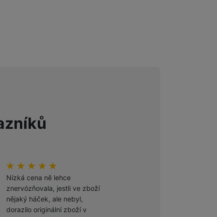
Foto
Smart
Ventilátory
Počítače a notebooky
azníků
Herní zóna
Péče o zdraví a tělo
hodnoceni_zakazniku
100
%
hodnoceni_zakazniku
100
%
Příslušenství
Nízká cena ně lehce
Odporúčam
znervózňovala, jestli ve zboží
nějaký háček, ale nebyl,
Ověřený zákazník
dorazilo originální zboží v
27. 7. 2026