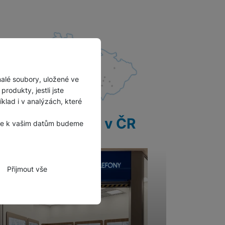
malé soubory, uložené ve
rodukty, jestli jste
lad i v analýzách, které
28 prodejen v ČR
, že k vašim datům budeme
Přijmout vše
zbytné funkce.
hli spojit např. pomocí