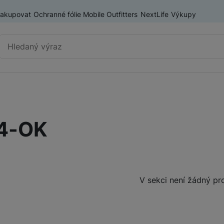
nakupovat
Ochranné fólie Mobile Outfitters
NextLife
Výkupy
Vyhledávání
Výprodej
Mobilní telefony
4-OK
Nositelná elektronika
Příslušenství
Televize
Produkty
V sekci není žádný pr
Audio
Domácí spotřebiče