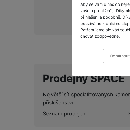
Aby se vám u nás co nejlé
vašem prohlížeči). Díky ni
přihlášeni a podobně. Dí
používáme k dalšímu zlep
Potřebujeme ale váš souh
chovat zodpovědně.
Nastavení souhla
Odmítnout
Technické
Technické
-
bez těchto c
VŽDY AKTIVNÍ
Prodejny SPACE
Technické cookies umožňu
Preferenční a roz
Preferenční a rozšířené 
chatu
.
Největší síť specializovaných kame
Povoleno
příslušenství.
Seznam prodejen
Díky těmto cookies vám p
Analytické
Analytické
-
abychom vědě
mohou vám pomoci s vyplň
Povoleno