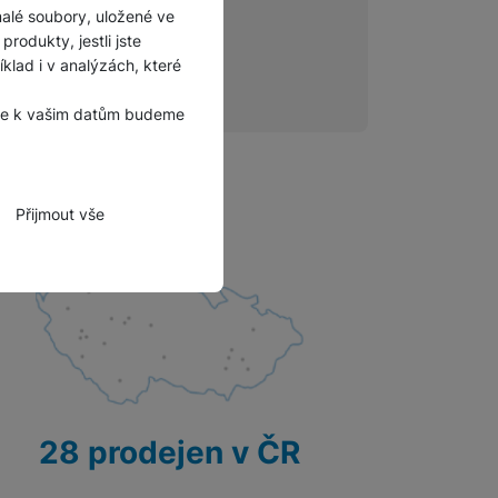
malé soubory, uložené ve
rodukty, jestli jste
lad i v analýzách, které
, že k vašim datům budeme
Přijmout vše
zbytné funkce.
hli spojit např. pomocí
tovat vaše nastavení,
28 prodejen v ČR
bně.