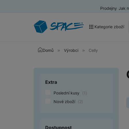
Prodejny
Jak 
Kategorie zboží
Akce a výprodej
Domů
Výrobci
Celly
Mobilní telefony
Nositelná elektronika
Extra
Upřesnit paramet
Televize
Poslední kusy
(
1
)
Audio
Nové zboží
(
2
)
Domácí spotřebiče
Tablety
Dostupnost
Foto