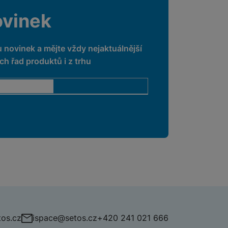
ovinek
u novinek a mějte vždy nejaktuálnější
h řad produktů i z trhu
os.cz
ispace@setos.cz
+420 241 021 666