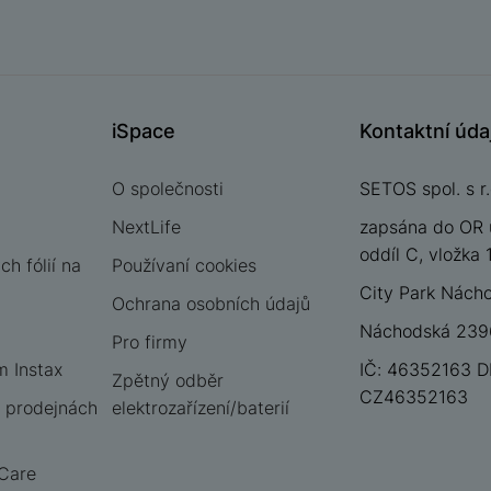
iSpace
Kontaktní úda
O společnosti
SETOS spol. s r.
NextLife
zapsána do OR 
oddíl C, vložka
h fólií na
Používaní cookies
City Park Nách
Ochrana osobních údajů
Náchodská 2396
Pro firmy
m Instax
IČ: 46352163 D
Zpětný odběr
CZ46352163
 prodejnách
elektrozařízení/baterií
 Care