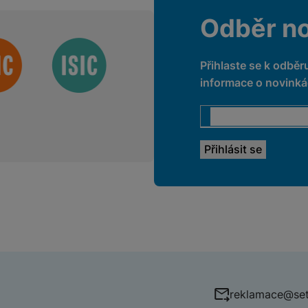
Odběr n
Přihlaste se k odběr
informace o novinkác
reklamace@set