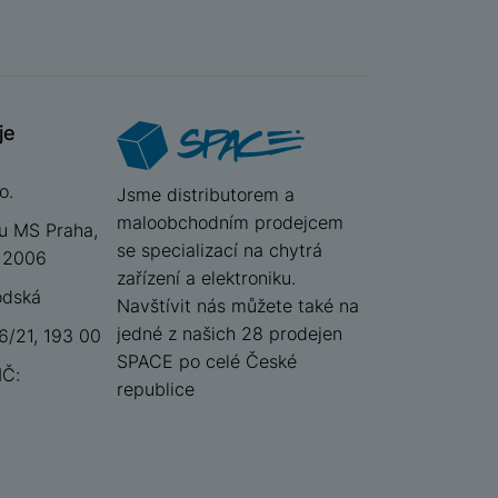
je
o.
iSpace
Jsme distributorem a
maloobchodním prodejcem
u MS Praha,
se specializací na chytrá
 12006
zařízení a elektroniku.
odská
Navštívit nás můžete také na
jedné z našich 28 prodejen
/21, 193 00
SPACE po celé České
IČ:
republice