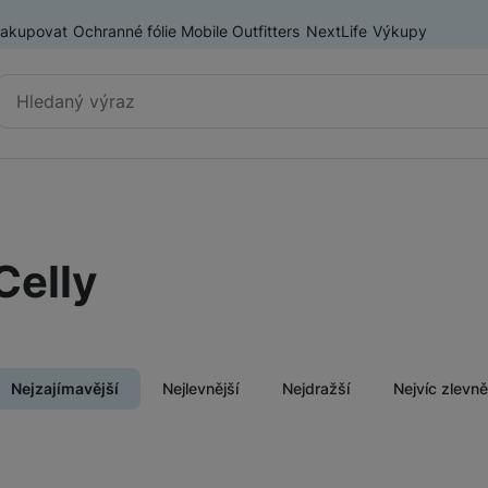
nakupovat
Ochranné fólie Mobile Outfitters
NextLife
Výkupy
Vyhledávání
Výprodej
Mobilní telefony
Celly
Nositelná elektronika
ry
Příslušenství
Televize
Nejzajímavější
Nejlevnější
Nejdražší
Nejvíc zlevn
Audio
Domácí spotřebiče
Produkty