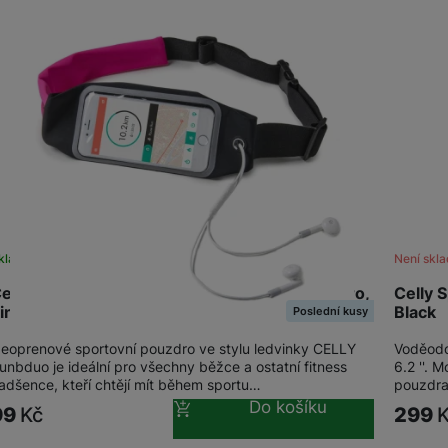
Tablety
Foto
Smart
Ventilátory
Počítače a notebooky
kladem
Není skl
elly RUNBDUO sportovní neoprénové pouzdro,
Celly 
Herní zóna
ink
Black
Poslední kusy
eoprenové sportovní pouzdro ve stylu ledvinky CELLY
Voděodo
Péče o zdraví a tělo
unbduo je ideální pro všechny běžce a ostatní fitness
6.2 ''. 
adšence, kteří chtějí mít během sportu…
pouzdra
Do košíku
99
Kč
299