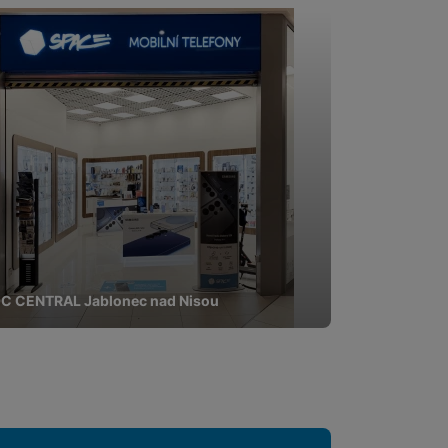
pomocí určujeme počet
 zpracováváme souhrnně a
 obsahy nebo reklamy jak
C CENTRAL Jablonec nad Nisou