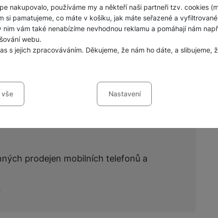
pe nakupovalo, používáme my a někteří naši partneři tzv. cookies (
m si pamatujeme, co máte v košíku, jak máte seřazené a vyfiltrované p
Zobrazit všechny
ky nim vám také nenabízíme nevhodnou reklamu a pomáhají nám napřík
šování webu.
las s jejich zpracováváním. Děkujeme, že nám ho dáte, a slibujeme
sů s kategoriemi cookies
 vše
Nastavení
ookies náš web nebude fungovat
.
jí váš průchod nákupním košíkem, porovnávání produktů a další ne
šířené funkce
funkce
-
abyste nemuseli vše nastavovat znovu a abyste se s námi mo
nných prodejen mobilních telefonů a
ráci s naším webem dokážeme ještě zpříjemnit. Dokážeme si zapama
li, jak se na webu chováte, a mohli náš web dále zlepšovat
.
ováním formulářů, umožní nám zobrazit služby jako je chat a podo