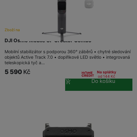
a
n
n
m
a
i
e
bí
c
r
je
e
y
ní
Zboží na objednávku
m
DJI Osmo Mobile 8P Creator Combo
Mobilní stabilizátor s podporou 360° záběrů • chytré sledování
objektů Active Track 7.0 • doplňkové LED světlo • integrovaná
teleskopická tyč a…
5 590
Kč
Na splátky
od 144
Kč
Do košíku