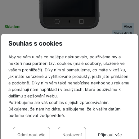
P
d
a
i
d
ří
n
m
č
i
s
i
ě
e
o
l
c
ť
Akce
Skladem
u
e
o
H
Sleva 40 %
š
P
DJI Osmo 360 Standard Combo
v
e
e
P
o
Souhlas s cookies
é
r
n
ří
u
Pokročilá akční kamera pro 360° záznam • 1/1,1″ CMOS snímač
k
n
(čtvercový) • stejný zorný úhel 360° jako tradiční 1palcový
s
s
z
Aby se vám u nás co nejlépe nakupovalo, používáme my a
a
í
senzor • zvyšuje efektivní…
t
l
d
někteří naši partneři tzv. cookies (malé soubory, uložené ve
rt
p
-40 %
12 490
Kč
v
u
r
Na splátky
vašem prohlížeči). Díky nim si pamatujeme, co máte v košíku,
y
ř
od 193
Kč
Ušetříte
5 000
Kč
í
š
a
jak máte seřazené a vyfiltrované produkty, jestli jste přihlášeni
Do košíku
í
7 490
Kč
p
e
p
a podobně. Díky nim vám také nenabízíme nevhodnou reklamu
s
r
n
r
a pomáhají nám například i v analýzách, které používáme k
l
o
s
o
dalšímu zlepšování webu.
u
A
t
A
Potřebujeme ale váš souhlas s jejich zpracováváním.
š
Děkujeme, že nám ho dáte, a slibujeme, že k vašim datům
ir
v
ir
e
budeme chovat zodpovědně.
P
í
p
n
o
p
o
Nastavení souhlasů s kategoriemi
s
d
r
d
t
cookies
Odmítnout vše
Nastavení
Přijmout vše
s
o
s