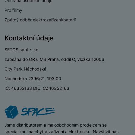
Ochrana osobních údajů
Pro firmy
Zpětný odběr elektrozařízení/baterií
Kontaktní údaje
SETOS spol. s r.o.
zapsána do OR u MS Praha, oddíl C, vložka 12006
City Park Náchodská
Náchodská 2396/21, 193 00
IČ: 46352163 DIČ: CZ46352163
iSpace
Jsme distributorem a maloobchodním prodejcem se
specializací na chytrá zařízení a elektroniku. Navštívit nás