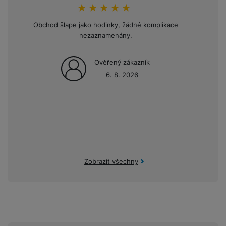
hodnoceni_zakazniku
100
%
Obchod šlape jako hodinky, žádné komplikace
Opakov
nezaznamenány.
mini
Ověřený zákazník
6. 8. 2026
Zobrazit všechny