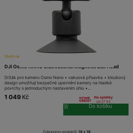
Zboží na objednávku
DJI Osmo NANO Bidirectional Magnetic Ball Head
Držák pro kameru Osmo Nano • vakuová přísavka + kloubový
design umožňují bezpečné upevnění kamery na hladké
povrchy s jednoduchým nastavením úhlu •…
1 049
Kč
Na splátky
od 27
Kč
Do košíku
Zobrazeno produktů:
z
18