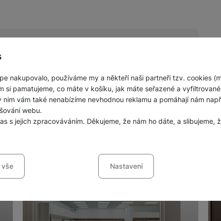
s
pe nakupovalo, používáme my a někteří naši partneři tzv. cookies (
nných prodejen mobilních telefonů a
m si pamatujeme, co máte v košíku, jak máte seřazené a vyfiltrované p
ky nim vám také nenabízíme nevhodnou reklamu a pomáhají nám napřík
šování webu.
las s jejich zpracováváním. Děkujeme, že nám ho dáte, a slibujeme
sů s kategoriemi cookies
 vše
Nastavení
ookies náš web nebude fungovat
.
jí váš průchod nákupním košíkem, porovnávání produktů a další ne
šířené funkce
funkce
-
abyste nemuseli vše nastavovat znovu a abyste se s námi mo