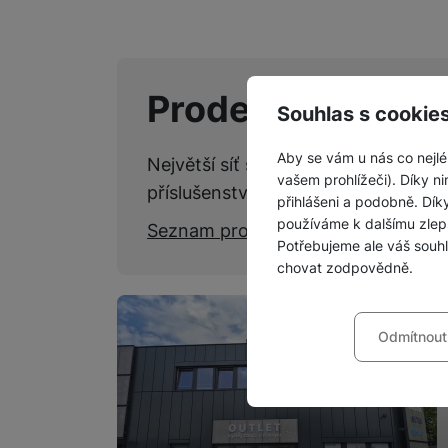
Prodejny SPACE
Souhlas s cookie
Aby se vám u nás co nejlé
Největší síť specializovaných kame
vašem prohlížeči). Díky ni
příslušenství.
přihlášeni a podobně. Dí
používáme k dalšímu zlep
Seznam prodejen
Potřebujeme ale váš souh
chovat zodpovědně.
Nastavení souhla
Odmítnout
Technické
Technické
-
bez těchto c
VŽDY AKTIVNÍ
Technické cookies umožňu
Preferenční a roz
Preferenční a rozšířené 