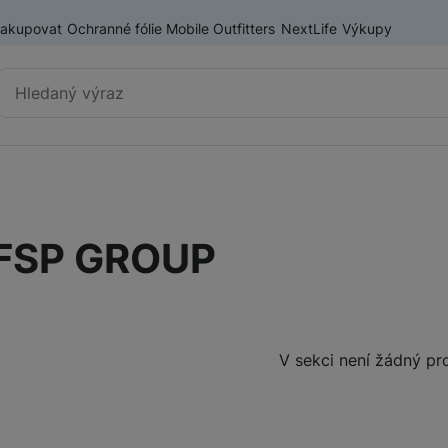
nakupovat
Ochranné fólie Mobile Outfitters
NextLife
Výkupy
Vyhledávání
Výprodej
Mobilní telefony
FSP GROUP
Nositelná elektronika
Příslušenství
Televize
Produkty
V sekci není žádný pr
Audio
Domácí spotřebiče