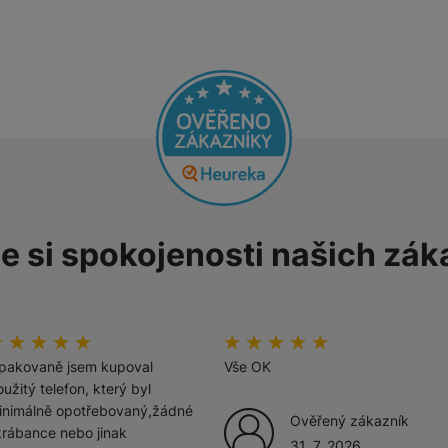
Tablety
Foto
Smart
Ventilátory
e si spokojenosti našich zák
Počítače a notebooky
Herní zóna
odnoceni_zakazniku
00
%
hodnoceni_zakazniku
100
%
Péče o zdraví a tělo
pakovaně jsem kupoval
Vše OK
užitý telefon, který byl
inimálně opotřebovaný,žádné
Ověřený zákazník
krábance nebo jinak
31. 7. 2026