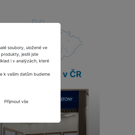
malé soubory, uložené ve
rodukty, jestli jste
lad i v analýzách, které
28 prodejen v ČR
, že k vašim datům budeme
Přijmout vše
zbytné funkce.
hli spojit např. pomocí