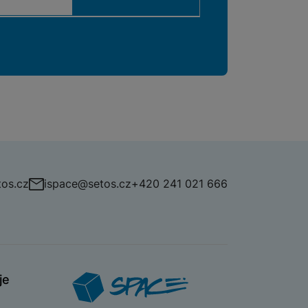
os.cz
ispace@setos.cz
+420 241 021 666
je