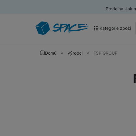
Prodejny
Jak 
Kategorie zboží
Akce a výprodej
Domů
Výrobci
FSP GROUP
Mobilní telefony
Nositelná elektronika
Televize
Audio
Domácí spotřebiče
Tablety
Foto