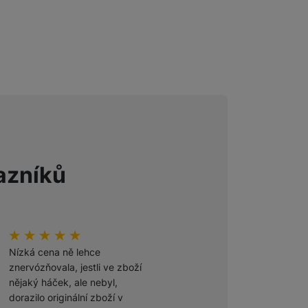
Foto
Smart
Ventilátory
Počítače a notebooky
azníků
Herní zóna
Péče o zdraví a tělo
hodnoceni_zakazniku
100
%
hodnoceni_zakazniku
100
%
Příslušenství
Nízká cena ně lehce
Odporúčam
znervózňovala, jestli ve zboží
nějaký háček, ale nebyl,
Ověřený zákazník
dorazilo originální zboží v
27. 7. 2026