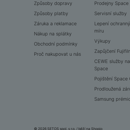
Způsoby dopravy
Prodejny Space
Způsoby platby
Servisní služby
Záruka a reklamace
Lepení ochrannýc
míru
Nákup na splátky
Výkupy
Obchodní podmínky
Zapůjčení Fujifil
Proč nakupovat u nás
CEWE služby na
Space
Pojištění Space
Prodloužená zár
Samsung prémio
© 2026 SETOS spol. s r.o. /
běží na
Shopio