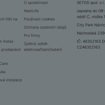
O společnosti
SETOS spol. s r.
NextLife
zapsána do OR 
oddíl C, vložka
h fólií na
Používaní cookies
City Park Nách
Ochrana osobních údajů
Náchodská 2396
Pro firmy
m Instax
IČ: 46352163 D
Zpětný odběr
CZ46352163
 prodejnách
elektrozařízení/baterií
 Care
uka
vá instalace