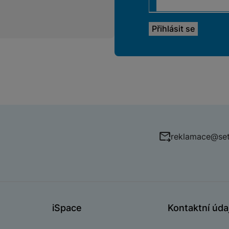
reklamace@set
iSpace
Kontaktní úda