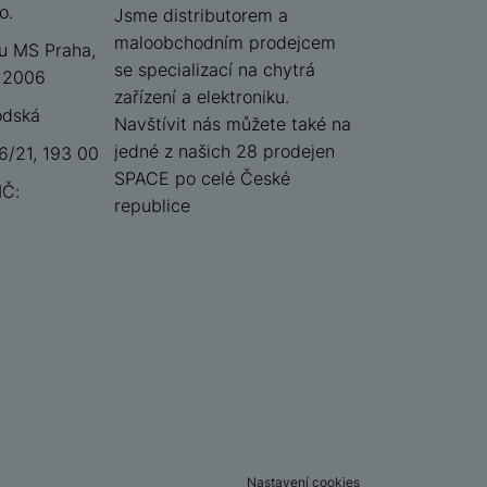
o.
iSpace
Jsme distributorem a
maloobchodním prodejcem
u MS Praha,
se specializací na chytrá
 12006
zařízení a elektroniku.
odská
Navštívit nás můžete také na
jedné z našich 28 prodejen
/21, 193 00
SPACE po celé České
IČ:
republice
Nastavení cookies