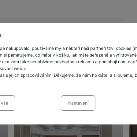
s
pe nakupovalo, používáme my a někteří naši partneři tzv. cookies (
nných prodejen mobilních telefonů a
m si pamatujeme, co máte v košíku, jak máte seřazené a vyfiltrované p
ky nim vám také nenabízíme nevhodnou reklamu a pomáhají nám napřík
šování webu.
las s jejich zpracováváním. Děkujeme, že nám ho dáte, a slibujeme
sů s kategoriemi cookies
 vše
Nastavení
ookies náš web nebude fungovat
.
jí váš průchod nákupním košíkem, porovnávání produktů a další ne
šířené funkce
funkce
-
abyste nemuseli vše nastavovat znovu a abyste se s námi mo