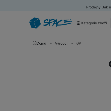
Prodejny
Jak 
Kategorie zboží
Akce a výprodej
Domů
Výrobci
GP
Mobilní telefony
Nositelná elektronika
Televize
Audio
Domácí spotřebiče
Tablety
Foto