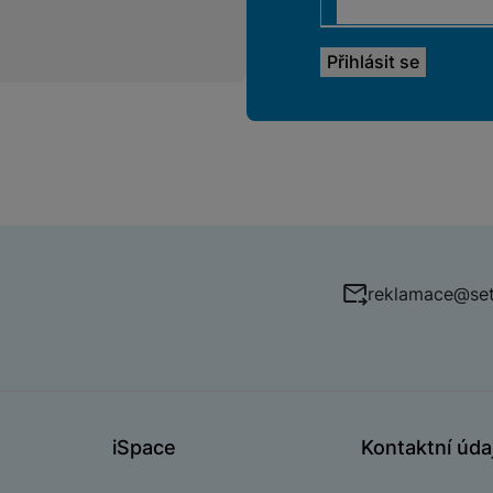
reklamace@set
iSpace
Kontaktní úda