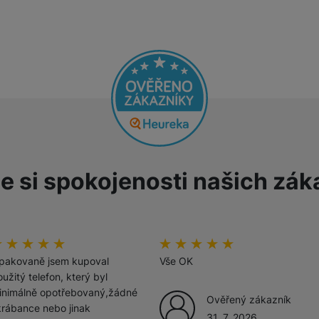
Tablety
Foto
Smart
Ventilátory
e si spokojenosti našich zák
Počítače a notebooky
Herní zóna
odnoceni_zakazniku
00
%
hodnoceni_zakazniku
100
%
Péče o zdraví a tělo
pakovaně jsem kupoval
Vše OK
užitý telefon, který byl
inimálně opotřebovaný,žádné
Ověřený zákazník
krábance nebo jinak
31. 7. 2026