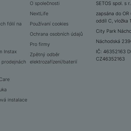
O společnosti
SETOS spol. s r.
NextLife
zapsána do OR 
oddíl C, vložka
h fólií na
Používaní cookies
City Park Nách
Ochrana osobních údajů
Náchodská 2396
Pro firmy
m Instax
IČ: 46352163 D
Zpětný odběr
CZ46352163
 prodejnách
elektrozařízení/baterií
 Care
uka
vá instalace