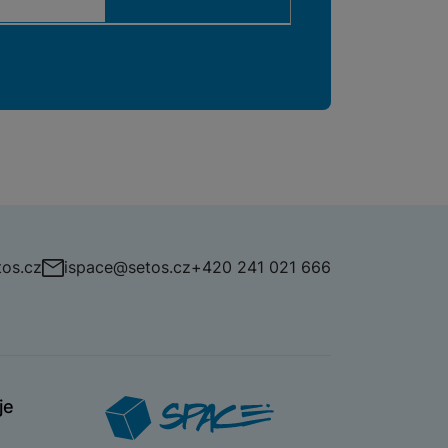
os.cz
ispace@setos.cz
+420 241 021 666
je