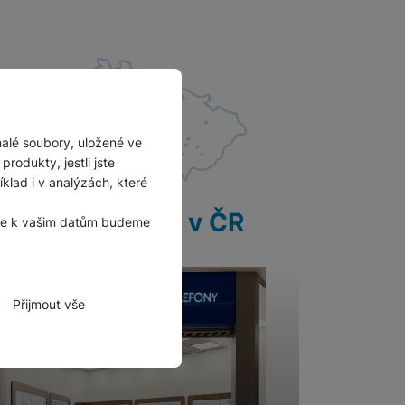
malé soubory, uložené ve
rodukty, jestli jste
lad i v analýzách, které
28 prodejen v ČR
, že k vašim datům budeme
Přijmout vše
zbytné funkce.
hli spojit např. pomocí