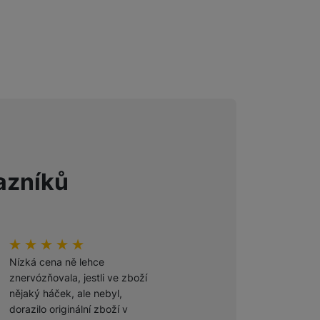
Foto
Smart
Ventilátory
Počítače a notebooky
azníků
Herní zóna
Péče o zdraví a tělo
hodnoceni_zakazniku
100
%
hodnoceni_zakazniku
100
%
Příslušenství
Nízká cena ně lehce
Odporúčam
znervózňovala, jestli ve zboží
nějaký háček, ale nebyl,
Ověřený zákazník
dorazilo originální zboží v
27. 7. 2026