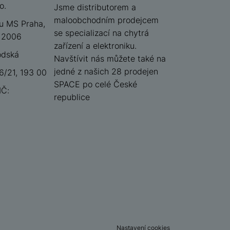
o.
iSpace
Jsme distributorem a
maloobchodním prodejcem
u MS Praha,
se specializací na chytrá
 12006
zařízení a elektroniku.
odská
Navštívit nás můžete také na
jedné z našich 28 prodejen
/21, 193 00
SPACE po celé České
IČ:
republice
Nastavení cookies