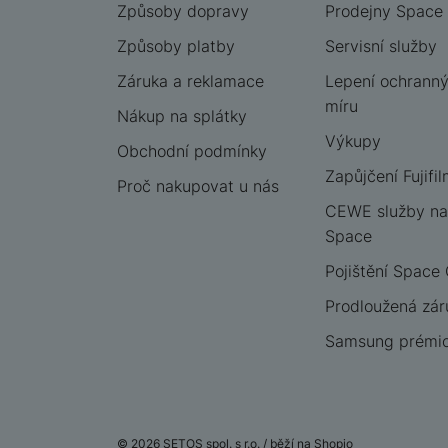
Způsoby dopravy
Prodejny Space
Způsoby platby
Servisní služby
Záruka a reklamace
Lepení ochrannýc
míru
Nákup na splátky
Výkupy
Obchodní podmínky
Zapůjčení Fujifil
Proč nakupovat u nás
CEWE služby na
Space
Pojištění Space
Prodloužená zár
Samsung prémio
© 2026 SETOS spol. s r.o. /
běží na
Shopio