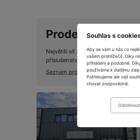
Prodejny SPACE
Souhlas s cookie
Aby se vám u nás co nejlé
Největší síť specializovaných kame
vašem prohlížeči). Díky ni
příslušenství.
přihlášeni a podobně. Dí
používáme k dalšímu zlep
Seznam prodejen
Potřebujeme ale váš souh
chovat zodpovědně.
Nastavení souhla
Odmítnout
Technické
Technické
-
bez těchto c
VŽDY AKTIVNÍ
Technické cookies umožňu
Preferenční a roz
Preferenční a rozšířené 