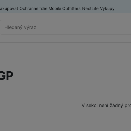
nakupovat
Ochranné fólie Mobile Outfitters
NextLife
Výkupy
Vyhledávání
Výprodej
Mobilní telefony
GP
Nositelná elektronika
Příslušenství
Televize
Produkty
V sekci není žádný pr
Audio
Domácí spotřebiče