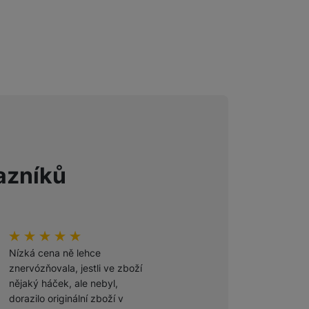
Foto
Smart
Ventilátory
Počítače a notebooky
azníků
Herní zóna
Péče o zdraví a tělo
hodnoceni_zakazniku
100
%
hodnoceni_zakazniku
100
%
Příslušenství
Nízká cena ně lehce
Odporúčam
znervózňovala, jestli ve zboží
nějaký háček, ale nebyl,
Ověřený zákazník
dorazilo originální zboží v
27. 7. 2026