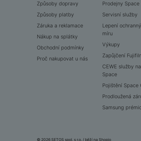
Způsoby dopravy
Prodejny Space
Způsoby platby
Servisní služby
Záruka a reklamace
Lepení ochrannýc
míru
Nákup na splátky
Výkupy
Obchodní podmínky
Zapůjčení Fujifil
Proč nakupovat u nás
CEWE služby na
Space
Pojištění Space
Prodloužená zár
Samsung prémio
© 2026 SETOS spol. s r.o. /
běží na
Shopio