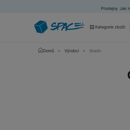
Prodejny
Jak 
Kategorie zboží
Akce a výprodej
Domů
Výrobci
Grado
Mobilní telefony
Nositelná elektronika
Televize
Audio
Domácí spotřebiče
Tablety
Foto