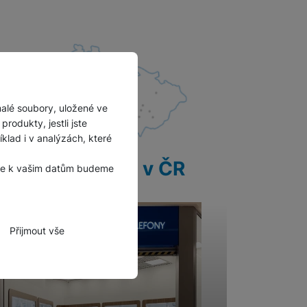
malé soubory, uložené ve
rodukty, jestli jste
lad i v analýzách, které
28 prodejen v ČR
, že k vašim datům budeme
Přijmout vše
zbytné funkce.
hli spojit např. pomocí