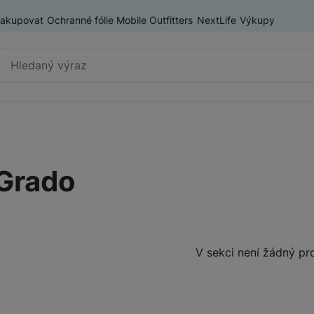
nakupovat
Ochranné fólie Mobile Outfitters
NextLife
Výkupy
Vyhledávání
Výprodej
Mobilní telefony
Grado
Nositelná elektronika
Příslušenství
Televize
Produkty
V sekci není žádný pr
Audio
Domácí spotřebiče