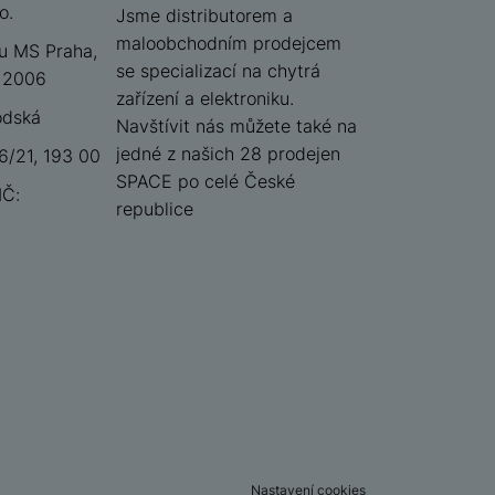
o.
iSpace
Jsme distributorem a
maloobchodním prodejcem
u MS Praha,
se specializací na chytrá
 12006
zařízení a elektroniku.
odská
Navštívit nás můžete také na
jedné z našich 28 prodejen
/21, 193 00
SPACE po celé České
IČ:
republice
Nastavení cookies