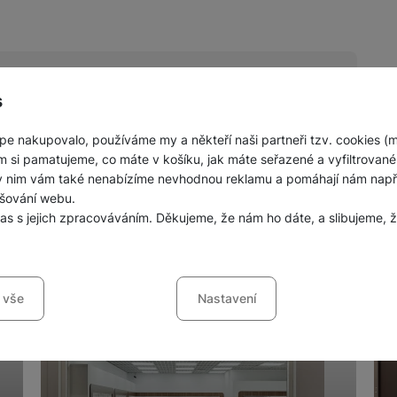
s
pe nakupovalo, používáme my a někteří naši partneři tzv. cookies (
nných prodejen mobilních telefonů a
m si pamatujeme, co máte v košíku, jak máte seřazené a vyfiltrované p
ky nim vám také nenabízíme nevhodnou reklamu a pomáhají nám napřík
šování webu.
las s jejich zpracováváním. Děkujeme, že nám ho dáte, a slibujeme
sů s kategoriemi cookies
 vše
Nastavení
ookies náš web nebude fungovat
.
jí váš průchod nákupním košíkem, porovnávání produktů a další ne
šířené funkce
funkce
-
abyste nemuseli vše nastavovat znovu a abyste se s námi mo