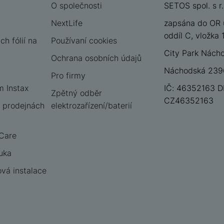
O společnosti
SETOS spol. s r.
NextLife
zapsána do OR 
oddíl C, vložka
h fólií na
Používaní cookies
City Park Nách
Ochrana osobních údajů
Náchodská 2396
Pro firmy
m Instax
IČ: 46352163 D
Zpětný odběr
CZ46352163
 prodejnách
elektrozařízení/baterií
 Care
uka
vá instalace