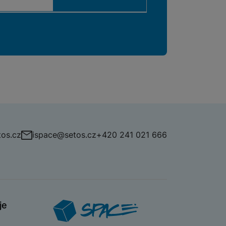
os.cz
ispace@setos.cz
+420 241 021 666
je