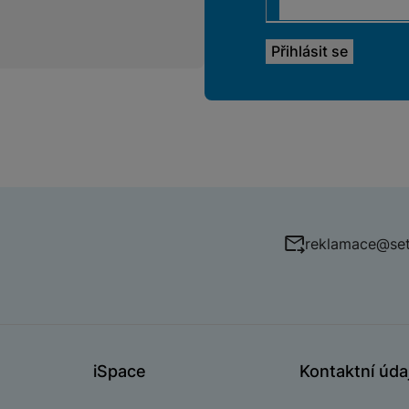
reklamace@set
iSpace
Kontaktní úda