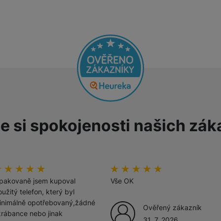
Tablety
Foto
Smart
Ventilátory
e si spokojenosti našich zák
Počítače a notebooky
Herní zóna
odnoceni_zakazniku
00
%
hodnoceni_zakazniku
100
%
Péče o zdraví a tělo
pakovaně jsem kupoval
Vše OK
užitý telefon, který byl
inimálně opotřebovaný,žádné
Ověřený zákazník
krábance nebo jinak
31. 7. 2026