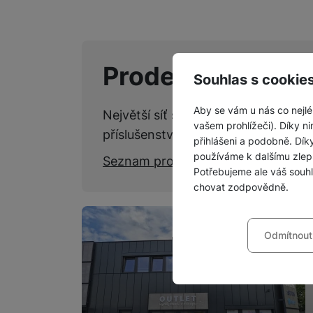
Prodejny SPACE
Souhlas s cookie
Aby se vám u nás co nejlé
Největší síť specializovaných kame
vašem prohlížeči). Díky ni
příslušenství.
přihlášeni a podobně. Dí
používáme k dalšímu zlep
Seznam prodejen
Potřebujeme ale váš souh
chovat zodpovědně.
Nastavení souhla
Odmítnout
Technické
Technické
-
bez těchto c
VŽDY AKTIVNÍ
Technické cookies umožňu
Preferenční a roz
Preferenční a rozšířené 