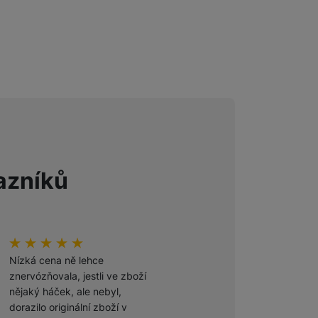
Foto
Smart
Ventilátory
Počítače a notebooky
azníků
Herní zóna
Péče o zdraví a tělo
hodnoceni_zakazniku
100
%
hodnoceni_zakazniku
100
%
Příslušenství
Nízká cena ně lehce
Odporúčam
znervózňovala, jestli ve zboží
nějaký háček, ale nebyl,
Ověřený zákazník
dorazilo originální zboží v
27. 7. 2026