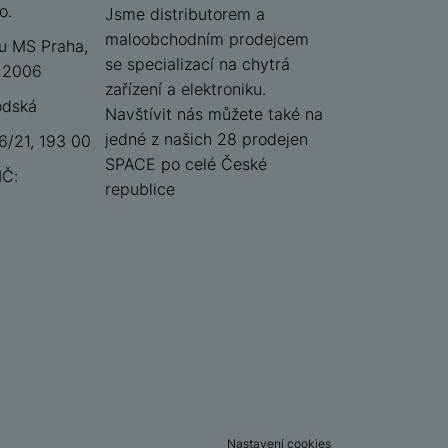
o.
iSpace
Jsme distributorem a
maloobchodním prodejcem
u MS Praha,
se specializací na chytrá
 12006
zařízení a elektroniku.
odská
Navštívit nás můžete také na
jedné z našich 28 prodejen
/21, 193 00
SPACE po celé České
IČ:
republice
Nastavení cookies