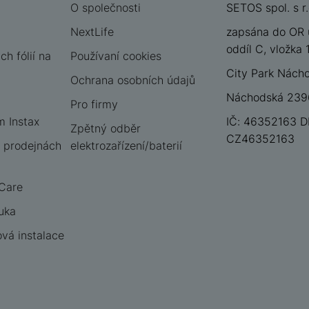
O společnosti
SETOS spol. s r.
NextLife
zapsána do OR 
oddíl C, vložka
h fólií na
Používaní cookies
City Park Nách
Ochrana osobních údajů
Náchodská 2396
Pro firmy
m Instax
IČ: 46352163 D
Zpětný odběr
CZ46352163
 prodejnách
elektrozařízení/baterií
 Care
uka
vá instalace