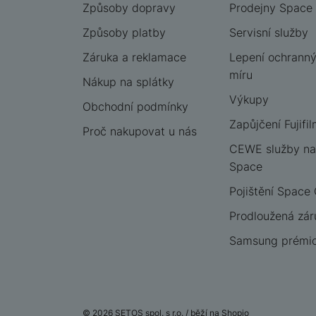
Způsoby dopravy
Prodejny Space
Způsoby platby
Servisní služby
Záruka a reklamace
Lepení ochrannýc
míru
Nákup na splátky
Výkupy
Obchodní podmínky
Zapůjčení Fujifil
Proč nakupovat u nás
CEWE služby na
Space
Pojištění Space
Prodloužená zár
Samsung prémio
© 2026 SETOS spol. s r.o. /
běží na
Shopio