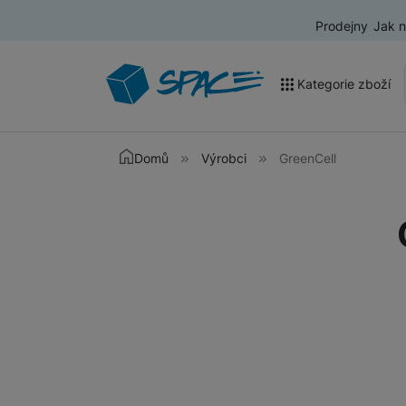
Prodejny
Jak 
Kategorie zboží
Akce a výprodej
Domů
Výrobci
GreenCell
Mobilní telefony
Nositelná elektronika
Televize
Audio
Domácí spotřebiče
Tablety
Foto