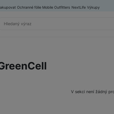
nakupovat
Ochranné fólie Mobile Outfitters
NextLife
Výkupy
Vyhledávání
Výprodej
Mobilní telefony
GreenCell
Nositelná elektronika
Příslušenství
Televize
Produkty
V sekci není žádný pr
Audio
Domácí spotřebiče