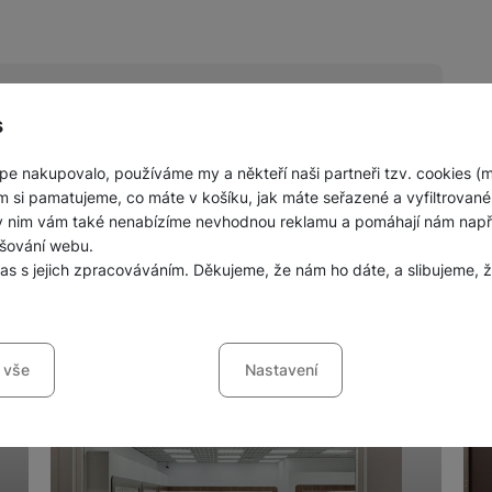
s
pe nakupovalo, používáme my a někteří naši partneři tzv. cookies (
nných prodejen mobilních telefonů a
m si pamatujeme, co máte v košíku, jak máte seřazené a vyfiltrované p
ky nim vám také nenabízíme nevhodnou reklamu a pomáhají nám napřík
šování webu.
las s jejich zpracováváním. Děkujeme, že nám ho dáte, a slibujeme
sů s kategoriemi cookies
 vše
Nastavení
ookies náš web nebude fungovat
.
jí váš průchod nákupním košíkem, porovnávání produktů a další ne
šířené funkce
funkce
-
abyste nemuseli vše nastavovat znovu a abyste se s námi mo