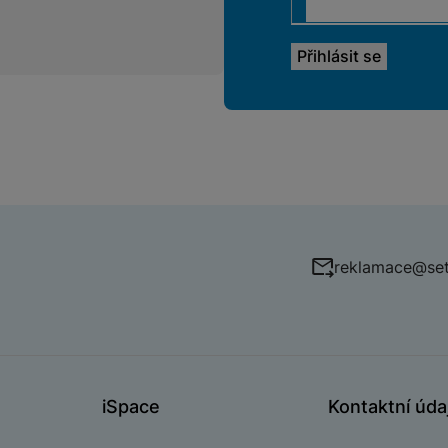
reklamace@set
iSpace
Kontaktní úda