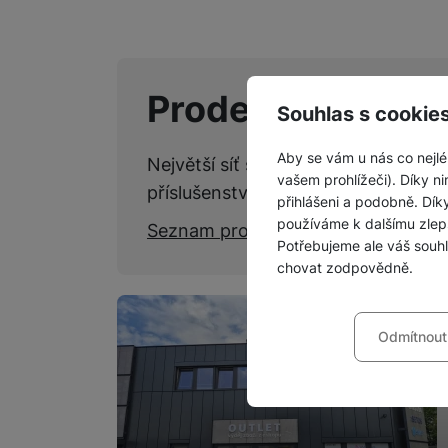
Prodejny SPACE
Souhlas s cookie
Aby se vám u nás co nejlé
Největší síť specializovaných kame
vašem prohlížeči). Díky ni
příslušenství.
přihlášeni a podobně. Dí
používáme k dalšímu zlep
Seznam prodejen
Potřebujeme ale váš souh
chovat zodpovědně.
Nastavení souhla
Odmítnout
Technické
Technické
-
bez těchto c
VŽDY AKTIVNÍ
Technické cookies umožňu
Preferenční a roz
Preferenční a rozšířené 