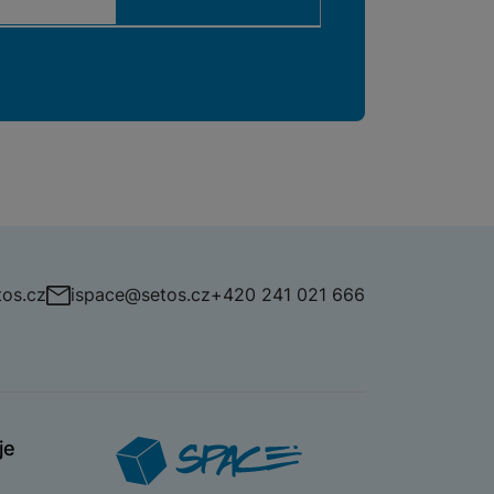
os.cz
ispace@setos.cz
+420 241 021 666
je