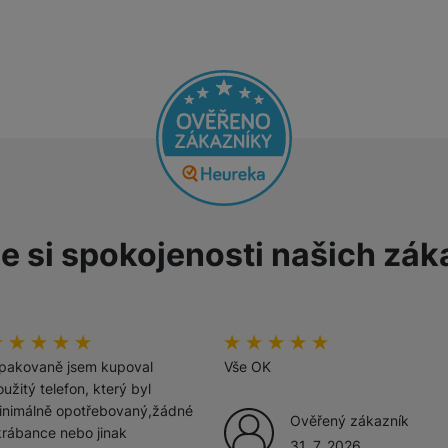
Tablety
Foto
Smart
Ventilátory
e si spokojenosti našich zák
Počítače a notebooky
Herní zóna
odnoceni_zakazniku
00
%
hodnoceni_zakazniku
100
%
Péče o zdraví a tělo
pakovaně jsem kupoval
Vše OK
užitý telefon, který byl
inimálně opotřebovaný,žádné
Ověřený zákazník
krábance nebo jinak
31. 7. 2026