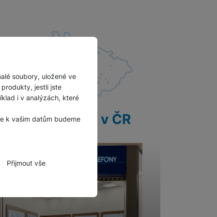
malé soubory, uložené ve
rodukty, jestli jste
lad i v analýzách, které
28 prodejen v ČR
, že k vašim datům budeme
Přijmout vše
zbytné funkce.
hli spojit např. pomocí