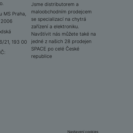
o.
iSpace
Jsme distributorem a
maloobchodním prodejcem
u MS Praha,
se specializací na chytrá
 12006
zařízení a elektroniku.
odská
Navštívit nás můžete také na
jedné z našich 28 prodejen
/21, 193 00
SPACE po celé České
IČ:
republice
Nastavení cookies