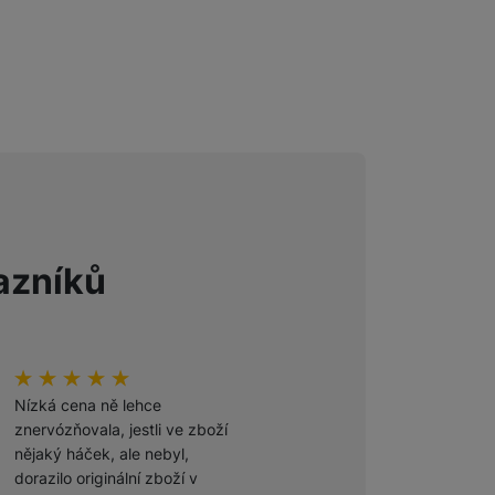
Foto
Smart
Ventilátory
Počítače a notebooky
azníků
Herní zóna
Péče o zdraví a tělo
hodnoceni_zakazniku
100
%
hodnoceni_zakazniku
100
%
Příslušenství
Nízká cena ně lehce
Odporúčam
znervózňovala, jestli ve zboží
nějaký háček, ale nebyl,
Ověřený zákazník
dorazilo originální zboží v
27. 7. 2026