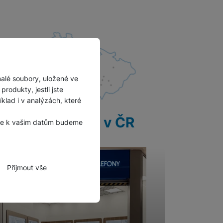
malé soubory, uložené ve
rodukty, jestli jste
lad i v analýzách, které
28 prodejen v ČR
, že k vašim datům budeme
Přijmout vše
zbytné funkce.
hli spojit např. pomocí