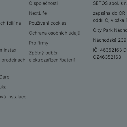
O společnosti
SETOS spol. s r.
NextLife
zapsána do OR 
oddíl C, vložka
h fólií na
Používaní cookies
City Park Nách
Ochrana osobních údajů
Náchodská 2396
Pro firmy
m Instax
IČ: 46352163 D
Zpětný odběr
CZ46352163
 prodejnách
elektrozařízení/baterií
 Care
uka
vá instalace