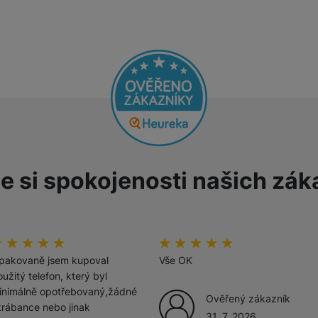
Tablety
Foto
Smart
Ventilátory
e si spokojenosti našich zák
Počítače a notebooky
Herní zóna
odnoceni_zakazniku
00
%
hodnoceni_zakazniku
100
%
Péče o zdraví a tělo
pakovaně jsem kupoval
Vše OK
užitý telefon, který byl
inimálně opotřebovaný,žádné
Ověřený zákazník
krábance nebo jinak
31. 7. 2026