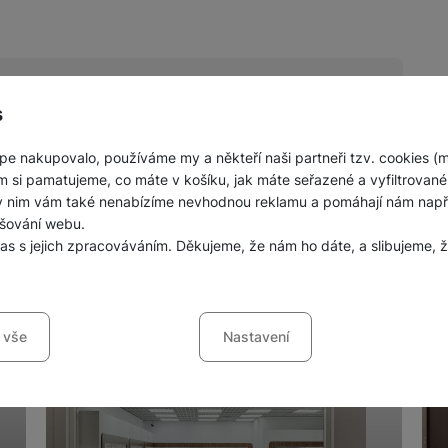
s
pe nakupovalo, používáme my a někteří naši partneři tzv. cookies (
nných prodejen mobilních telefonů a
m si pamatujeme, co máte v košíku, jak máte seřazené a vyfiltrované p
ky nim vám také nenabízíme nevhodnou reklamu a pomáhají nám napřík
šování webu.
las s jejich zpracováváním. Děkujeme, že nám ho dáte, a slibujeme
sů s kategoriemi cookies
 vše
Nastavení
ookies náš web nebude fungovat
.
jí váš průchod nákupním košíkem, porovnávání produktů a další ne
šířené funkce
funkce
-
abyste nemuseli vše nastavovat znovu a abyste se s námi mo