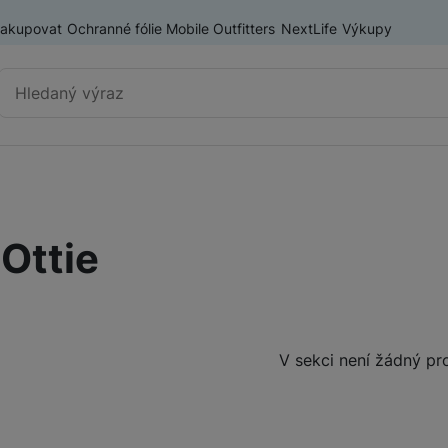
nakupovat
Ochranné fólie Mobile Outfitters
NextLife
Výkupy
Vyhledávání
Výprodej
Mobilní telefony
iOttie
Nositelná elektronika
Příslušenství
Televize
Produkty
V sekci není žádný pr
Audio
Domácí spotřebiče