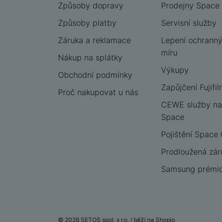
Způsoby dopravy
Prodejny Space
Způsoby platby
Servisní služby
Záruka a reklamace
Lepení ochrannýc
míru
Nákup na splátky
Výkupy
Obchodní podmínky
Zapůjčení Fujifil
Proč nakupovat u nás
CEWE služby na
Space
Pojištění Space
Prodloužená zár
Samsung prémio
© 2026 SETOS spol. s r.o. /
běží na
Shopio