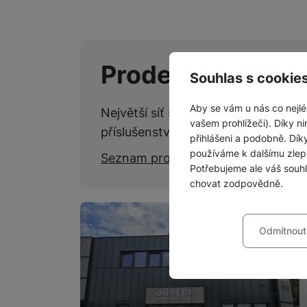
Prodejny SPACE
Souhlas s cookie
Aby se vám u nás co nejlé
Největší síť specializovaných kame
vašem prohlížeči). Díky ni
příslušenství.
přihlášeni a podobně. Dí
používáme k dalšímu zlep
Seznam prodejen
Potřebujeme ale váš souh
chovat zodpovědně.
Nastavení souhla
Odmítnout
Technické
Technické
-
bez těchto c
VŽDY AKTIVNÍ
Technické cookies umožňu
Preferenční a roz
Preferenční a rozšířené 