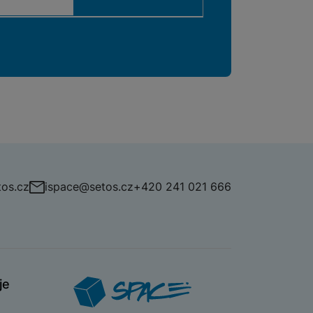
os.cz
ispace@setos.cz
+420 241 021 666
je