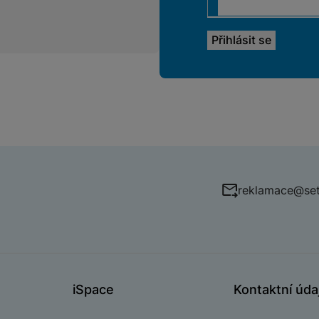
reklamace@set
iSpace
Kontaktní úda