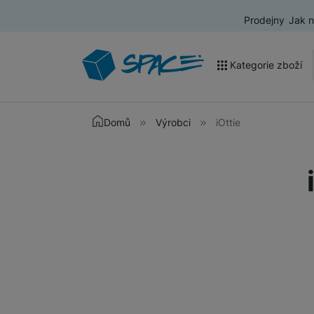
Prodejny
Jak 
Kategorie zboží
Akce a výprodej
Domů
Výrobci
iOttie
Mobilní telefony
Nositelná elektronika
Televize
Audio
Domácí spotřebiče
Tablety
Foto