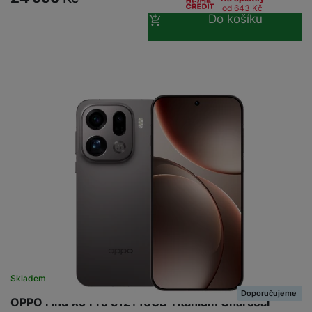
od 643
Kč
Do košíku
Skladem na prodejně
na 21 prodejnách
Doporučujeme
OPPO Find X9 Pro 512+16GB Titanium Charcoal