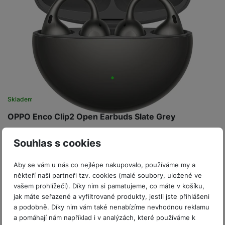
P
d
a
i
d
ří
n
m
č
i
s
i
ě
e
o
l
c
ť
u
e
o
H
š
P
v
e
e
P
o
é
r
n
ří
u
k
n
s
s
z
a
í
t
l
d
Skladem
rt
p
v
u
r
y
OPPO Enco Clip2 Open Earbuds Slate Grey
ř
í
š
a
í
p
e
p
Bezdrátová sluchátka s otevřenou konstrukcí • s mikrofonem •
s
Souhlas s cookies
r
n
r
True Wireless • za uši • kombinace 11mm a 9mm dynamického
l
měniče • AI k účinnému…
o
s
o
u
Aby se vám u nás co nejlépe nakupovalo, používáme my a
A
t
A
3 990
Kč
Na splátky
š
někteří naši partneři tzv. cookies (malé soubory, uložené ve
od 103
Kč
ir
v
ir
Do košíku
e
vašem prohlížeči). Díky nim si pamatujeme, co máte v košíku,
P
í
p
n
jak máte seřazené a vyfiltrované produkty, jestli jste přihlášeni
o
p
o
s
a podobně. Díky nim vám také nenabízíme nevhodnou reklamu
d
r
d
t
a pomáhají nám například i v analýzách, které používáme k
s
o
s