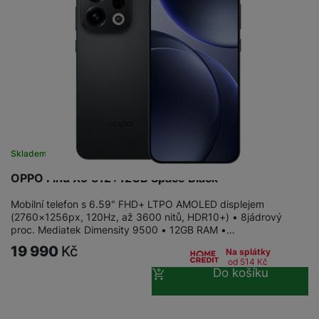
Skladem na prodejně
na 5 prodejnách
OPPO Find X9 512+12GB Space Black
Mobilní telefon s 6.59" FHD+ LTPO AMOLED displejem
(2760×1256px, 120Hz, až 3600 nitů, HDR10+) • 8jádrový
proc. Mediatek Dimensity 9500 • 12GB RAM •…
19 990
Kč
Na splátky
od 514
Kč
Do košíku