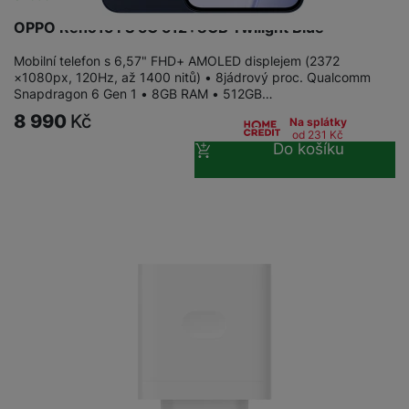
OPPO Reno15 FS 5G 512+8GB Twilight Blue
Mobilní telefon s 6,57" FHD+ AMOLED displejem (2372
×1080px, 120Hz, až 1400 nitů) • 8jádrový proc. Qualcomm
Snapdragon 6 Gen 1 • 8GB RAM • 512GB…
8 990
Kč
Na splátky
od 231
Kč
Do košíku