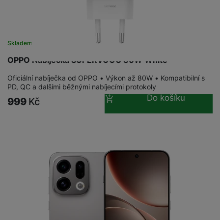
Skladem na prodejně
na 2 prodejnách
OPPO Nabíječka SUPERVOOC 80W White
Oficiální nabíječka od OPPO • Výkon až 80W • Kompatibilní s
PD, QC a dalšími běžnými nabíjecími protokoly
Do košíku
999
Kč