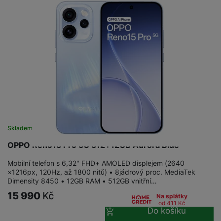
Skladem na prodejně
na 5 prodejnách
OPPO Reno15 Pro 5G 512+12GB Aurora Blue
Mobilní telefon s 6,32" FHD+ AMOLED displejem (2640
×1216px, 120Hz, až 1800 nitů) • 8jádrový proc. MediaTek
Dimensity 8450 • 12GB RAM • 512GB vnitřní…
15 990
Kč
Na splátky
od 411
Kč
Do košíku