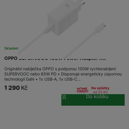
a
n
n
m
a
i
e
bí
c
r
je
e
y
ní
m
Skladem
na 8 prodejnách
OPPO SUPERVOOC 100W Power Adapter Kit
Originální nabíječka OPPO s podporou 100W rychlonabíjení
SUPERVOOC nebo 65W PD • Disponuje energeticky úspornou
technologií GaN • 1x USB-A, 1x USB-C…
1 290
Kč
Na splátky
od 33
Kč
Do košíku