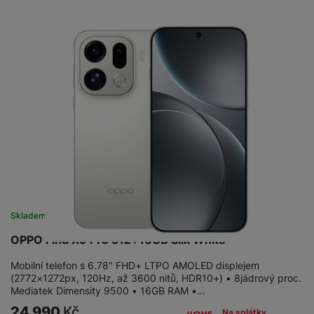
Skladem na prodejně
na 20 prodejnách
OPPO Find X9 Pro 512+16GB Silk White
Mobilní telefon s 6.78" FHD+ LTPO AMOLED displejem
(2772×1272px, 120Hz, až 3600 nitů, HDR10+) • 8jádrový proc.
Mediatek Dimensity 9500 • 16GB RAM •…
24 990
Kč
Na splátky