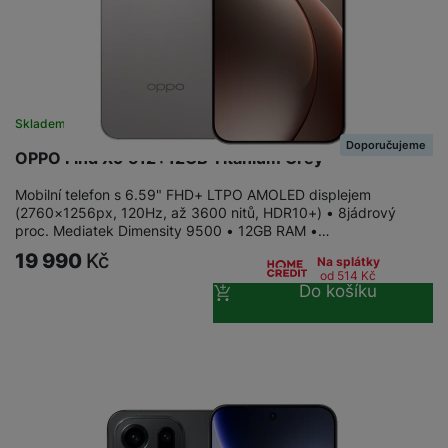
Skladem na prodejně
na 2 prodejnách
Doporučujeme
OPPO Find X9 512+12GB Titanium Grey
Mobilní telefon s 6.59" FHD+ LTPO AMOLED displejem
(2760×1256px, 120Hz, až 3600 nitů, HDR10+) • 8jádrový
proc. Mediatek Dimensity 9500 • 12GB RAM •…
19 990
Kč
Na splátky
od 514
Kč
Do košíku