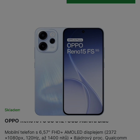
Skladem
na 13 prodejnách
OPPO Reno15 FS 5G 512+8GB Aurora Blue
Mobilní telefon s 6,57" FHD+ AMOLED displejem (2372
×1080px, 120Hz, až 1400 nitů) • 8jádrový proc. Qualcomm