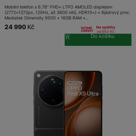
Mobilní telefon s 6.78" FHD+ LTPO AMOLED displejem
(2772×1272px, 120Hz, až 3600 nitů, HDR10+) • 8jádrový proc.
Mediatek Dimensity 9500 • 16GB RAM •…
24 990
Kč
Na splátky
od 643
Kč
Do košíku