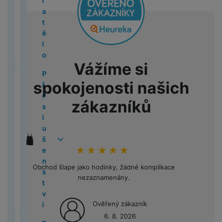
í
e
á
e
P
e
t
id
ž
A
š
a
l
u
p
p
v
l
n
g
F
r
k
a
t
M
d
h
l
o
e
k
L
e
č
e
c
r
r
y
o
M
é
e
ol
y
t
y
a
m
o
e
ř
y
n
k
h
o
a
s
O
a
li
e
d
Ti
ě
N
T
c
H
i
n
v
e
S
P
s
y
á
d
č
a
s
Z
c
P
n
s
l
i
C
B
e
e
i
e
ří
t
T
S
t
u
k
v
c
a
B
l
k
Xi
I
k
o
k
L
S
o
r
1
z
n
s
v
a
a
k
k
y
a
al
b
o
a
y
Vážíme si
a
n
á
o
tr
o
n
7
e
c
l
í
b
m
a
t
č
e
o
y
P
Z
o
d
r
n
e
k
í
P
P
o
u
T
O
le
s
o
e
spokojenosti našich
z
k
S
ř
T
m
A
B
u
n
M
a
P
p
é
B
ří
r
š
C
P
t
u
r
p
Ai
t
í
F
E
i
p
e
k
y
o
m
r
r
č
l
s
T
T
zákazníků
e
L
P
y
n
y
e
r
a
s
o
R
p
z
č
F
P
bi
o
o
o
e
u
l
y
ěl
n
O
O
O
g
č
M
ti
l
t
e
l
d
n
U
ří
ln
v
j
o
e
u
č
a
s
s
n
G
e
5
o
u
o
T
d
e
r
í
JI
s
í
C
á
e
z
t
š
o
N
t
M
c
e
al
ní
(
n
š
a
e
m
i
á
v
FI
l
t
U
ní
k
u
o
e
v
ik
v
a
al
P
a
d
2
5
e
p
hodnoceni_zakazniku
100
%
c
i
P
t
a
L
u
el
B
t
b
o
n
é
o
í
c
lu
x
o
0
n
a
G
n
N
h
o
r
M
š
e
E
T
o
y
t
s
v
n
Obchod šlape jako hodinky, žádné komplikace
Opakov
B
N
s
y
m
2
s
r
P
o
o
o
v
n
p
e
f
1
a
r
h
t
y
nezaznamenány.
mini
o
in
S
á
6
t
á
S
M
Č
t
n
é
é
r
S
n
o
b
y
h
v
s
o
t
E
c
)
v
t
n
e
is
e
e
p
d
o
e
s
n
l
S
a
í
a
k
e
l
n
Ověřený zákazník
í
y
a
g
H
ti
1
e
e
m
t
t
y
e
a
n
p
v
M
P
n
e
o
O
6. 8. 2026
v
a
e
č
6
v
s
o
y
v
t
m
d
r
a