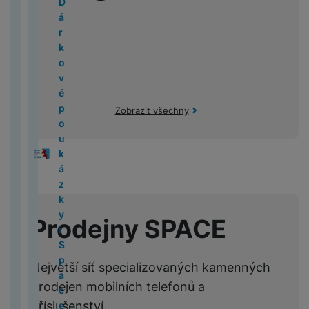
a
r
d
k
D
st
M
i
b
r
k
P
n
k
bi
N
í
y
s
s
o
č
c
o
o
t
á
A
i
S
g
o
n
y
ří
é
y
ln
ik
p
p
u
f
p
e
B
M
S
ri
r
p
y
a
o
í
a
s
li
í
o
r
r
n
r
r
C
o
5
w
c
k
p
M
st
c
k
p
z
l
n
V
t
n
o
o
g
e
a
h
o
(
it
k
o
l
al
e
e
ř
v
u
k
y
el
e
d
G
e
č
y
k
2
c
é
v
M
e
é
O
m
í
l
š
y
s
e
l
ě
al
k
tr
Ai
0
h
z
é
L
a
i
k
b
s
h
e
A
a
f
e
A
ti
a
y
é
r
2
u
p
F
o
c
P
S
u
je
Zobrazit všechny
l
č
n
p
v
o
k
u
L
x
d
M
6
b
o
o
k
M
h
t
c
k
D
u
o
s
p
a
n
t
t
e
y
o
4
)
n
u
t
á
in
o
o
h
ti
i
š
v
t
l
č
y
r
o
n
A
m
(
í
k
o
t
i
n
l
y
v
g
e
a
v
e
e
o
n
M
o
á
2
k
á
a
o
e
n
ň
F
y
it
n
č
í
S
A
S
k
a
a
v
i
cí
0
a
z
p
r
1
í
s
o
N
á
s
e
k
a
ir
a
o
v
c
o
M
v
2
r
k
a
y
5
p
k
t
ik
l
t
v
m
m
p
m
l
i
B
L
a
y
5
t
y
r
e
é
o
o
Prodejny SPACE
n
v
z
o
s
o
s
o
g
o
e
c
c
)
á
i
á
v
s
p
n
í
í
d
b
u
d
u
b
a
o
g
h
č
S
t
n
p
a
z
u
il
n
s
n
ě
M
c
M
k
i
y
k
p
y
i
é
o
pí
Největší síť specializovaných kamenných
á
c
n
g
g
ž
a
e
a
P
o
H
t
y
a
P
M
li
M
tř
r
p
h
í
G
k
c
c
r
n
e
prodejen mobilních telefonů a
á
c
a
a
n
a
e
V
k
C
is
u
m
al
y
S
B
o
r
Ú
v
příslušenství.
e
n
c
k
rs
bi
y
F