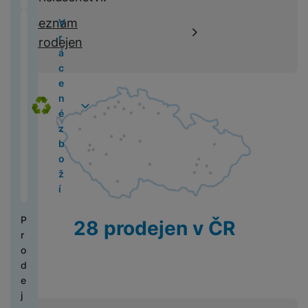
y
A
n
t
a
t
o
M
n
s
k
a
M
Z
y
h
č
s
U
k
S
í
e
x
u
o
5
í
t
Seznam
V
y
s
4
d
al
e
a
JI
l
U
k
l
y
di
k
(
o
n
r
prodejen
o
(
r
l
v
FI
o
S
y
e
X
o
S
Ai
2
v
í
á
n
2
a
sl
a
L
p
R
f
c
m
r
0
l
s
c
i
0
v
u
č
M
A
o
O
o
o
a
M
2
a
p
e
c
2
o
c
e
In
p
č
G
n
v
rt
3
5
d
r
n
4
t
h
R
st
p
ít
A
ů
e
o
(
)
a
c
é
Z
)
ní
á
o
a
l
a
L
m
r
s
2
č
h
z
r
p
t
b
x
e
č
M
L
v
0
e
y
b
c
o
P
k
o
S
e
a
Y
ě
2
P
o
a
P
m
ří
a
r
t
a
c
H
N
tl
4
o
ž
d
o
ů
s
o
u
c
b
e
á
e
)
u
í
l
J
u
c
l
c
d
y
o
r
h
ní
z
o
B
z
k
u
k
i
k
o
ní
r
d
v
P
M
L
d
28 prodejen v ČR
y
š
o
C
l
k
m
a
r
k
r
o
s
V
r
e
D
h
o
P
o
d
a
y
o
C
b
l
y
a
n
is
y
n
r
ni
ní
a
d
h
i
u
s
p
s
p
tr
a
o
t
hl
B
k
e
y
l
c
a
r
t
l
é
v
M
o
a
e
r
j
tr
n
h
v
o
v
a
c
i
3
r
vi
z