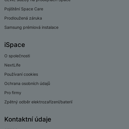
y
O
e
t
y
é
t
o
ni
t
m
n
a
c
r
y
Pojištění Space Care
p
o
t
t
ř
o
o
e
h
n
r
r
o
o
e
bi
Prodloužená záruka
t
pi
r
O
í
s
y,
a
r
b
ln
e
lá
a
c
s
Samsung prémiová instalace
t
a
p
y
i
í
b
t
n
h
t
e
u
a
č
t
o
o
n
r
o
S
n
di
r
e
el
iSpace
o
r
á
a
l
m
y
o
á
e
k
y
s
n
y
a
F
s
t
O společnosti
f
ů
K
kl
n
rt
o
y
y
S
o
m
D
u
a
é
NextLife
m
t
st
p
n
o
c
p
f
Vi
o
o
é
P
Používaní cookies
o
y
k
h
r
ól
P
d
ni
m
ří
rt
o
y
o
ie
o
Ochrana osobních údajů
P
e
t
B
y
s
o
v
ň
c
a
u
o
o
o
a
Pro firmy
l
v
a
s
h
t
z
čí
S
k
r
t
u
ní
c
k
Zpětný odběr elektrozařízení/baterií
y
v
d
t
l
a
y
e
š
p
í
é
tr
r
r
a
u
m
ri
e
o
s
s
é
z
a
č
c
e
e
Kontaktní údaje
n
m
t
p
h
e
,
e
h
r
p
s
ů
a
o
o
n
b
a
á