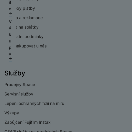
y
ů
í
t
ří
if
c
s
k
i
c
č
bí
o
r
m
t
Způsoby platby
o
s
e
h
o
y
F
o
h
e
je
u
n
el
k
l
é
r
Záruka a reklamace
é
á
č
z
í
e
Fi
a
u
V
m
T
y
S
n
t
k
d
a
S
Nákup na splátky
f
t
m
š
ý
o
e
I
y
k
y
r
p
o
A
o
n
e
e
k
ni
l
M
Obchodní podmínky
a
k
a
o
u
u
n
e
r
n
u
t
D
e
k
c
a
č
n
Proč nakupovat u nás
t
y
s
y
s
p
o
á
v
S
a
h
o
ít
d
o
Xi
s
t
y
r
m
i
o
rt
y
b
a
b
J
-
a
n
v
y
s
z
n
y
tr
a
č
a
e
m
o
á
í
k
e
y
ý
l
o
r
d
Služby
Ši
o
Ti
m
r
k
é
s
m
y
v
y,
n
r
D
t
s
i
a
p
h
l
h
p
é
r
o
Prodejny Space
o
o
o
k
m
o
ol
u
o
r
ž
e
r
k
m
á
k
č
ic
c
Servisní služby
di
o
D
i
p
á
o
á
r
y
ít
í
h
n
t
if
d
r
Lepení ochranných fólií na míru
z
ú
c
n
a
st
á
k
a
u
l
C
o
o
hl
í
y
č
Výkupy
r
t
á
b
z
e
h
d
v
é
s
p
ů
oj
k
m
l
Zapůjčení Fujifilm Instax
é
y
u
é
m
p
r
m
k
a
H
e
r
tr
k
f
o
o
o
a
CEWE služby na prodejnách Space