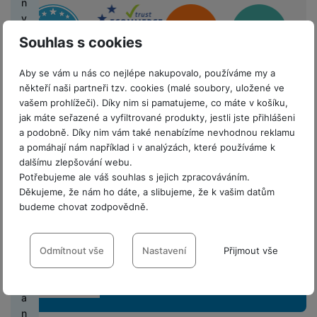
y
n
é
í
á
a
F
í
Sdružení
y
h
g
(
y
c
z
t
y
o
t
t
č
U
k
o
a
2
e
r
y
s
e
k
e
JI
M
H
c
Souhlas s cookies
v
c
0
a
c
J
o
l
a
Xi
FI
o
e
h
a
e
2
tr
F
a
a
b
e
a
L
n
r
y
Aby se vám u nás co nejlépe nakupovalo, používáme my a
t
3
y
ó
d
N
k
n
f
o
M
i
n
t
někteří naši partneři tzv. cookies (malé soubory, uložené ve
e
)
s
li
l
ic
n
í
o
m
In
t
í
r
vašem prohlížeči). Díky nim si pamatujeme, co máte v košíku,
ls
k
e
o
e
a
v
n
i
st
o
sl
ý
jak máte seřazené a vyfiltrované produkty, jestli jste přihlášeni
k
y
a
v
b
k
á
y
a
r
u
a podobně. Díky nim vám také nenabízíme nevhodnou reklamu
m
é
t
Odběr novinek
k
o
V
u
h
x
y
c
a pomáhají nám například i v analýzách, které používáme k
h
p
v
y
N
y
y
p
y
dalšímu zlepšování webu.
h
i
o
o
r
o
sl
s
o
Potřebujeme ale váš souhlas s jejich zpracováváním.
á
P
K
d
P
tř
z
Přihlaste se k odběru novinek a mějte vždy
Z
s
u
a
v
Děkujeme, že nám ho dáte, a slibujeme, že k vašim datům
t
h
o
i
r
e
e
nejaktuálnější informace o novinkách řad
a
i
c
v
a
budeme chovat zodpovědně.
k
o
m
n
o
b
n
s
t
h
a
produktů i z trhu
t
a
n
p
k
h
y
á
Nastavení souhlasů s kategoriemi
t
e
á
č
e
a
á
n
s
ři
l
t
e
cookies
O
Odmítnout vše
Nastavení
Přijmout vše
H
M
k
m
u
k
h
n
k
N
c
e
M
e
t
t
l
Technické
Technické
-
bez těchto cookies náš web nebude fungovat
.
o
á
a
ic
hr
r
o
P
t
ní
é
a
Ř
VŽDY AKTIVNÍ
v
e
e
a
ní
bi
ří
e
f
m
B
e
a
l
b
n
m
ln
s