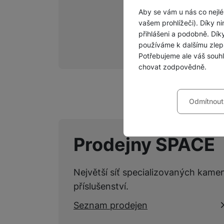
Aby se vám u nás co nejlé
vašem prohlížeči). Díky ni
přihlášeni a podobně. Dí
používáme k dalšímu zlep
Potřebujeme ale váš souh
chovat zodpovědně.
Nastavení souhla
Odmítnout
Technické
Technické
-
bez těchto c
VŽDY AKTIVNÍ
Prodejny SPACE
Technické cookies umožňu
Preferenční a roz
Preferenční a rozšířené 
chatu
.
Největší síť specializovaných kame
Povoleno
příslušenství.
Díky těmto cookies vám p
Seznam prodejen
Analytické
Analytické
-
abychom vědě
mohou vám pomoci s vyplň
Povoleno