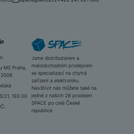
je
o.
iSpace
Jsme distributorem a
maloobchodním prodejcem
u MS Praha,
se specializací na chytrá
 12006
zařízení a elektroniku.
odská
Navštívit nás můžete také na
jedné z našich 28 prodejen
/21, 193 00
SPACE po celé České
IČ:
republice