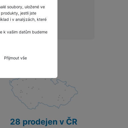
malé soubory, uložené ve
rodukty, jestli jste
lad i v analýzách, které
, že k vašim datům budeme
Přijmout vše
zbytné funkce.
hli spojit např. pomocí
tovat vaše nastavení,
28 prodejen v ČR
bně.