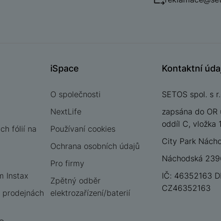
iSpace
Kontaktní úda
O společnosti
SETOS spol. s r.
NextLife
zapsána do OR 
oddíl C, vložka
h fólií na
Používaní cookies
City Park Nách
Ochrana osobních údajů
Náchodská 2396
Pro firmy
m Instax
IČ: 46352163 D
Zpětný odběr
CZ46352163
 prodejnách
elektrozařízení/baterií