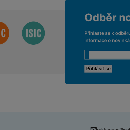
Odběr n
Přihlaste se k odběr
informace o novinkác
reklamace@set