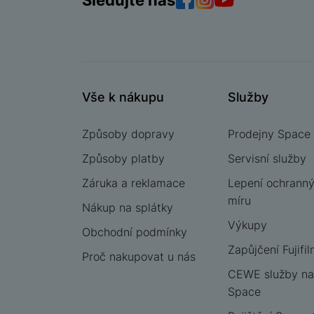
Sledujte nás
Facebook
Instagram
YouTube
Vše k nákupu
Služby
Způsoby dopravy
Prodejny Space
Způsoby platby
Servisní služby
Záruka a reklamace
Lepení ochrannýc
míru
Nákup na splátky
Výkupy
Obchodní podmínky
Zapůjčení Fujifil
Proč nakupovat u nás
CEWE služby na
Space