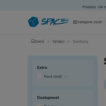
Prodejny
Jak 
Kategorie zboží
Akce a výprodej
Domů
Výrobci
Sandberg
Mobilní telefony
Nositelná elektronika
Extra
Upřesnit paramet
Televize
Nové zboží
(
1
)
Audio
Domácí spotřebiče
Tablety
Dostupnost
Foto