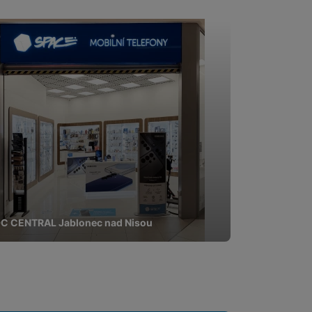
pomocí určujeme počet
 zpracováváme souhrnně a
 obsahy nebo reklamy jak
C CENTRAL Jablonec nad Nisou