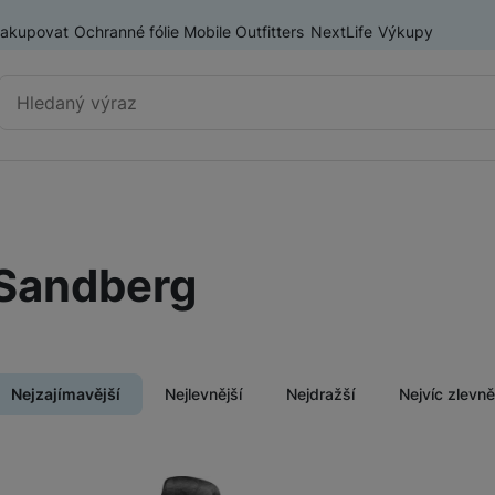
nakupovat
Ochranné fólie Mobile Outfitters
NextLife
Výkupy
Vyhledávání
Výprodej
Mobilní telefony
Sandberg
Nositelná elektronika
ry
Příslušenství
Televize
Nejzajímavější
Nejlevnější
Nejdražší
Nejvíc zlevn
Audio
Domácí spotřebiče
Produkty