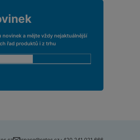
ovinek
u novinek a mějte vždy nejaktuálnější
h řad produktů i z trhu
os.cz
ispace@setos.cz
+420 241 021 666