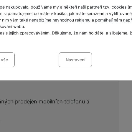
pe nakupovalo, používáme my a někteří naši partneři tzv. cookies (
m si pamatujeme, co máte v košíku, jak máte seřazené a vyfiltrované p
ky nim vám také nenabízíme nevhodnou reklamu a pomáhají nám napřík
Zobrazit všechny
šování webu.
las s jejich zpracováváním. Děkujeme, že nám ho dáte, a slibujeme
sů s kategoriemi cookies
 vše
Nastavení
ookies náš web nebude fungovat
.
jí váš průchod nákupním košíkem, porovnávání produktů a další ne
šířené funkce
funkce
-
abyste nemuseli vše nastavovat znovu a abyste se s námi mo
nných prodejen mobilních telefonů a
ráci s naším webem dokážeme ještě zpříjemnit. Dokážeme si zapama
li, jak se na webu chováte, a mohli náš web dále zlepšovat
.
ováním formulářů, umožní nám zobrazit služby jako je chat a podo