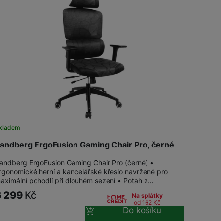
Tablety
Foto
Smart
Ventilátory
Počítače a notebooky
kladem
andberg ErgoFusion Gaming Chair Pro, černé
Herní zóna
andberg ErgoFusion Gaming Chair Pro (černé) •
rgonomické herní a kancelářské křeslo navržené pro
Péče o zdraví a tělo
aximální pohodlí při dlouhém sezení • Potah z…
6 299
Kč
Na splátky
od 162
Kč
Do košíku