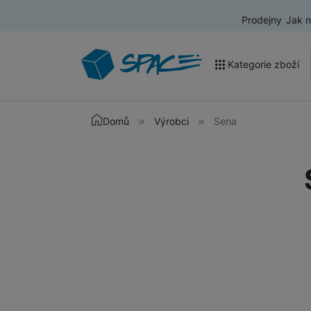
Prodejny
Jak 
Kategorie zboží
Akce a výprodej
Domů
Výrobci
Sena
Mobilní telefony
Nositelná elektronika
Televize
Audio
Domácí spotřebiče
Tablety
Foto