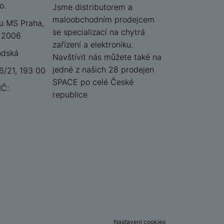
o.
iSpace
Jsme distributorem a
maloobchodním prodejcem
u MS Praha,
se specializací na chytrá
 12006
zařízení a elektroniku.
odská
Navštívit nás můžete také na
jedné z našich 28 prodejen
/21, 193 00
SPACE po celé České
IČ:
republice
Nastavení cookies