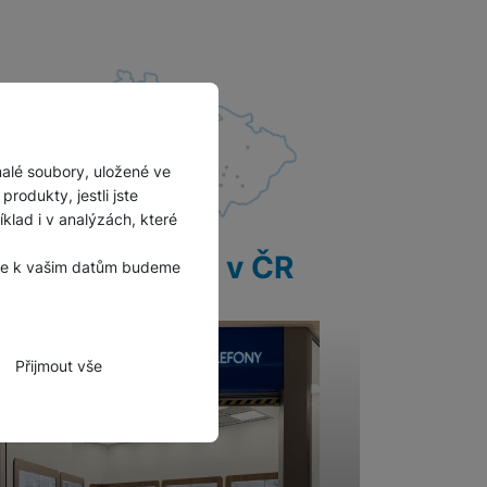
malé soubory, uložené ve
rodukty, jestli jste
lad i v analýzách, které
28 prodejen v ČR
, že k vašim datům budeme
Přijmout vše
zbytné funkce.
hli spojit např. pomocí