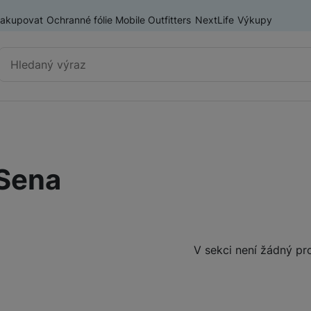
nakupovat
Ochranné fólie Mobile Outfitters
NextLife
Výkupy
Vyhledávání
Výprodej
Mobilní telefony
Sena
Nositelná elektronika
Příslušenství
Televize
Produkty
V sekci není žádný pr
Audio
Domácí spotřebiče