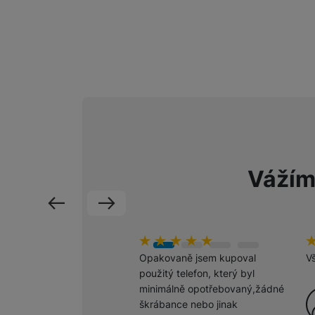
Smart
Ventilátory
Počítače a notebooky
Herní zóna
Péče o zdraví a tělo
Příslušenství
Vážím
Dárkové poukázky iSpace
předchozí
následující
Vrácené zboží
hodnoceni_zakazniku
100
%
h
1
Opakovaně jsem kupoval
V
použitý telefon, který byl
minimálně opotřebovaný,žádné
škrábance nebo jinak