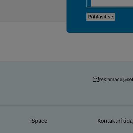
reklamace@set
iSpace
Kontaktní úda