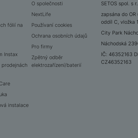
O společnosti
SETOS spol. s r.
NextLife
zapsána do OR 
oddíl C, vložka
h fólií na
Používaní cookies
City Park Nách
Ochrana osobních údajů
Náchodská 2396
Pro firmy
m Instax
IČ: 46352163 D
Zpětný odběr
CZ46352163
 prodejnách
elektrozařízení/baterií
 Care
uka
vá instalace