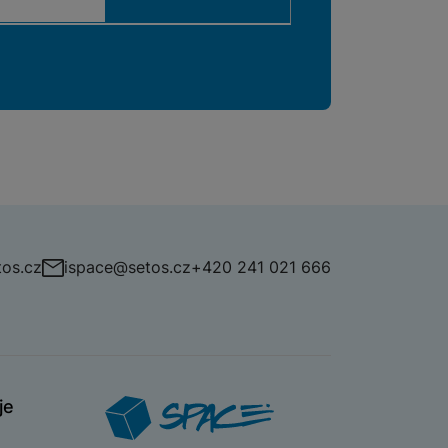
os.cz
ispace@setos.cz
+420 241 021 666
je