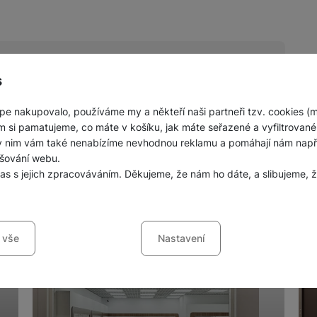
s
pe nakupovalo, používáme my a někteří naši partneři tzv. cookies (
nných prodejen mobilních telefonů a
m si pamatujeme, co máte v košíku, jak máte seřazené a vyfiltrované p
ky nim vám také nenabízíme nevhodnou reklamu a pomáhají nám napřík
šování webu.
las s jejich zpracováváním. Děkujeme, že nám ho dáte, a slibujeme
sů s kategoriemi cookies
 vše
Nastavení
ookies náš web nebude fungovat
.
jí váš průchod nákupním košíkem, porovnávání produktů a další ne
šířené funkce
funkce
-
abyste nemuseli vše nastavovat znovu a abyste se s námi mo