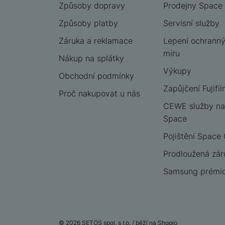
Způsoby dopravy
Prodejny Space
Způsoby platby
Servisní služby
Záruka a reklamace
Lepení ochrannýc
míru
Nákup na splátky
Výkupy
Obchodní podmínky
Zapůjčení Fujifil
Proč nakupovat u nás
CEWE služby na
Space
Pojištění Space
Prodloužená zár
Samsung prémio
© 2026 SETOS spol. s r.o. /
běží na
Shopio