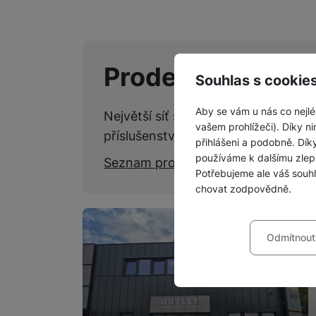
Prodejny SPACE
Souhlas s cookie
Aby se vám u nás co nejlé
Největší síť specializovaných kame
vašem prohlížeči). Díky ni
příslušenství.
přihlášeni a podobně. Dí
používáme k dalšímu zlep
Seznam prodejen
Potřebujeme ale váš souh
chovat zodpovědně.
Nastavení souhla
Odmítnout
Technické
Technické
-
bez těchto c
VŽDY AKTIVNÍ
Technické cookies umožňu
Preferenční a roz
Preferenční a rozšířené 