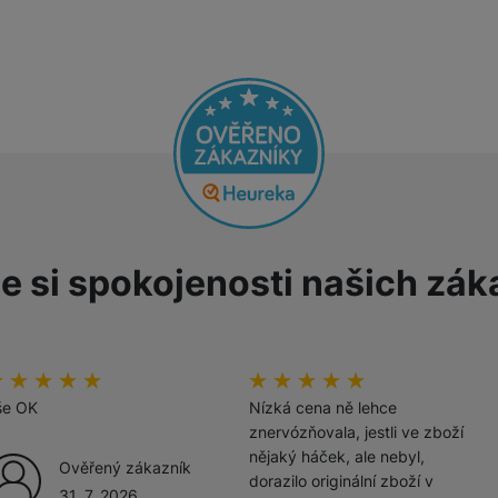
Tablety
Foto
Smart
Ventilátory
e si spokojenosti našich zák
Počítače a notebooky
Herní zóna
odnoceni_zakazniku
00
%
hodnoceni_zakazniku
100
%
Péče o zdraví a tělo
še OK
Nízká cena ně lehce
znervózňovala, jestli ve zboží
nějaký háček, ale nebyl,
Ověřený zákazník
dorazilo originální zboží v
31. 7. 2026