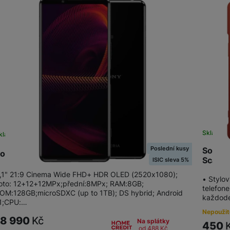
Tablety
Foto
Smart
Ventilátory
Počítače a notebooky
Skladem
kladem na prodejně
na 1 prodejně
Poslední kusy
Sony X
ony Xperia 5 III 5G Black
Herní zóna
Scarle
ISIC sleva 5%
,1" 21:9 Cinema Wide FHD+ HDR OLED (2520x1080);
• Stylov
Péče o zdraví a tělo
oto: 12+12+12MPx;přední:8MPx; RAM:8GB;
telefone
OM:128GB;microSDXC (up to 1TB); DS hybrid; Android
každode
1;CPU:…
Nepoužit
18 990
Kč
Na splátky
450
od 488
Kč