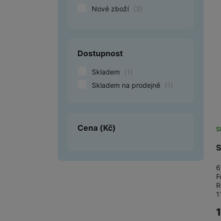
Nové zboží
(
3
)
Smart
Ventilátory
Dostupnost
Počítače a notebooky
Skladem
(
1
)
Herní zóna
Skladem na prodejně
(
1
)
Péče o zdraví a tělo
Příslušenství
Cena
(Kč)
S
Dárkové poukázky iSpace
S
Vrácené zboží
6
F
R
1