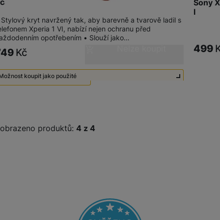
carlet
Sony X
I
 Stylový kryt navržený tak, aby barevně a tvarově ladil s
elefonem Xperia 1 VI, nabízí nejen ochranu před
aždodenním opotřebením • Slouží jako…
499
Nelze koupit
749
Kč
Možnost koupit jako použité
Použité - Nepoužité
450
Kč
obrazeno produktů:
z
4