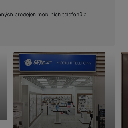
žíváme my nebo naši partneři, abychom vám mohli zobrazit vhodné
a stránkách třetích stran.
nných prodejen mobilních telefonů a