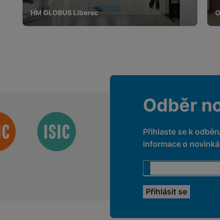
HM GLOBUS Liberec
O
Odběr n
Přihlaste se k odběr
informace o novinkác