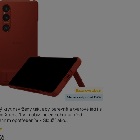
Foto
Smart
Ventilátory
Počítače a notebooky
Herní zóna
Bazarové zboží
QZ-CBEC Stand Cover Xperia 1 VI 5G,
Péče o zdraví a tělo
t
Možný odpočet DPH
ý kryt navržený tak, aby barevně a tvarově ladil s
Příslušenství
m Xperia 1 VI, nabízí nejen ochranu před
nním opotřebením • Slouží jako…
é
Kč