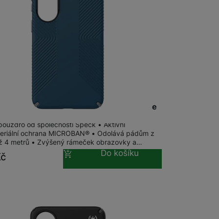
 obsahy nebo reklamy jak
m
na 1 prodejně
Presidio2 Grip + Magnet Galaxy S26, Blue
 pouzdro od společnosti Speck • Aktivní
teriální ochrana MICROBAN® • Odolává pádům z
ž 4 metrů • Zvýšený rámeček obrazovky a…
Do košíku
Kč