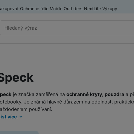
nakupovat
Ochranné fólie Mobile Outfitters
NextLife
Výkupy
Vyhledávání
Výprodej
Mobilní telefony
Speck
Nositelná elektronika
ry
Příslušenství
Televize
peck
je značka zaměřená na
ochranné kryty
,
pouzdra
a př
otebooky. Je známá hlavně důrazem na odolnost, praktické
Audio
aždodenním používání.
íst více
Domácí spotřebiče
ypickou oblastí značky jsou
kryty na mobil
, které kombinu