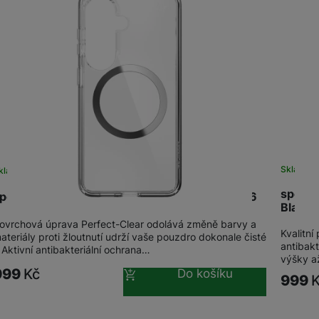
Sklade
kladem
na 28 prodejnách
speck 
peck Presidio Perf. Clear + Magnet Galaxy S26
Black
ovrchová úprava Perfect-Clear odolává změně barvy a
Kvalitní
ateriály proti žloutnutí udrží vaše pouzdro dokonale čisté
antibak
 Aktivní antibakteriální ochrana…
výšky a
999
Kč
Do košíku
999