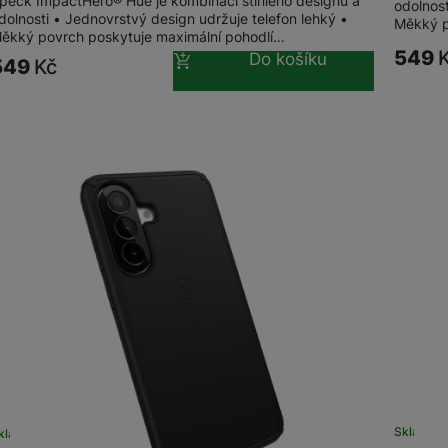
peck ImpactHero® Hue je kombinací štíhlého designu a
odolnost
dolnosti • Jednovrstvý design udržuje telefon lehký •
Měkký p
ěkký povrch poskytuje maximální pohodlí…
549
Do košíku
549
Kč
Sklade
kladem
na 25 prodejnách