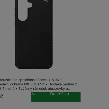
m
na 28 prodejnách
Presidio2 Grip + Magnet Galaxy S26+,
 pouzdro od společnosti Speck • Aktivní
teriální ochrana MICROBAN® • Odolává pádům z
ž 4 metrů • Zvýšený rámeček obrazovky a…
Do košíku
Kč