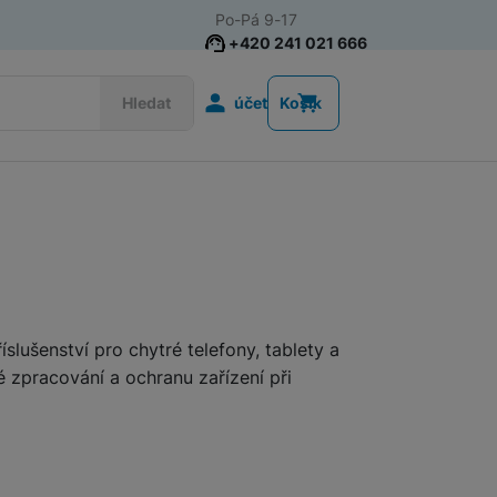
Po-Pá 9-17
+420 241 021 666
Uživatelská s
Hledat
účet
Košík
Akce
Nositelná elektronika
Televize
Mobilní telefony
Audio
íslušenství pro chytré telefony, tablety a
 zpracování a ochranu zařízení při
Domácí spotřebiče
Tablety
jí pevnou konstrukci, zvýšené okraje kolem