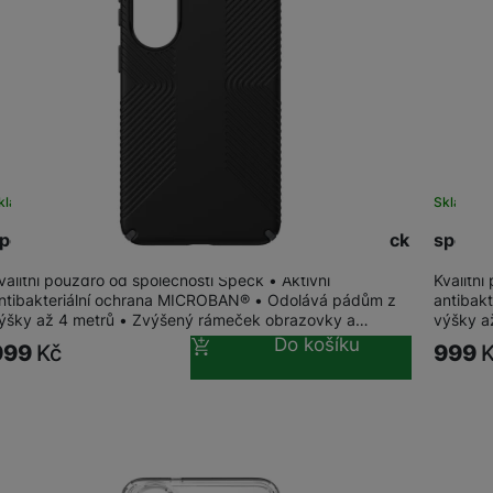
žíváme my nebo naši partneři, abychom vám mohli zobrazit vhodné
a stránkách třetích stran.
kladem
na 27 prodejnách
Sklade
peck Presidio2 Grip + Magnet Galaxy S26, Black
speck 
valitní pouzdro od společnosti Speck • Aktivní
Kvalitní
ntibakteriální ochrana MICROBAN® • Odolává pádům z
antibak
ýšky až 4 metrů • Zvýšený rámeček obrazovky a…
výšky a
Do košíku
999
Kč
999