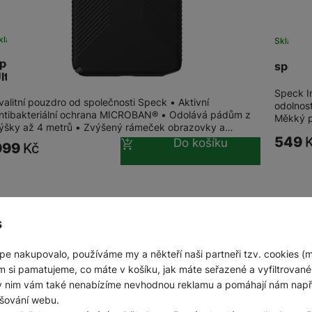
kladem
na 27 prodejnách
Sklade
peck Presidio2 Grip + Magnet Galaxy S26
speck 
ltra,Bla
Speck I
valitní pouzdro od společnosti Speck • Aktivní
odolnost
ntibakteriální ochrana MICROBAN® • Odolává pádům z
Měkký p
ýšky až 4 metrů • Zvýšený rámeček obrazovky a…
549
Do košíku
999
Kč
s
pe nakupovalo, používáme my a někteří naši partneři tzv. cookies (
m si pamatujeme, co máte v košíku, jak máte seřazené a vyfiltrované p
ky nim vám také nenabízíme nevhodnou reklamu a pomáhají nám napřík
šování webu.