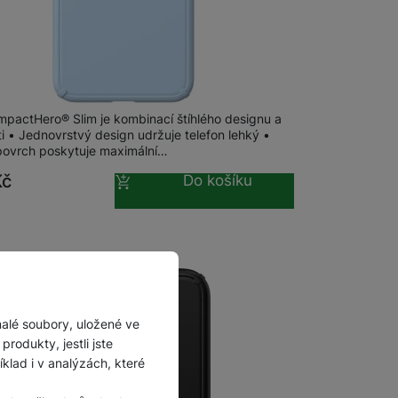
m
na 26 prodejnách
ImpactHero Slim Galaxy A17 5G, Blue
mpactHero® Slim je kombinací štíhlého designu a
i • Jednovrstvý design udržuje telefon lehký •
ovrch poskytuje maximální…
Kč
Do košíku
malé soubory, uložené ve
rodukty, jestli jste
lad i v analýzách, které