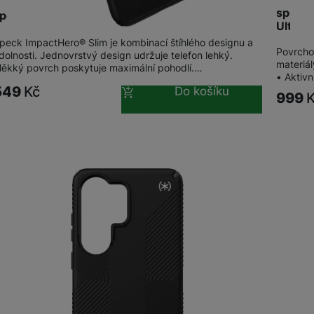
speck 
peck Impact Hero Slim Galaxy A37 5G, Black
Ultra
peck ImpactHero® Slim je kombinací štíhlého designu a
Povrcho
dolnosti. Jednovrstvý design udržuje telefon lehký.
materiál
ěkký povrch poskytuje maximální pohodlí.…
• Aktivn
549
Kč
Do košíku
999