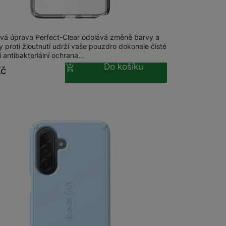
Presidio P. Clear + Magnet Galaxy S26
vá úprava Perfect-Clear odolává změně barvy a
y proti žloutnutí udrží vaše pouzdro dokonale čisté
í antibakteriální ochrana…
Do košíku
Kč