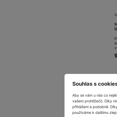
S
s
U
K
a
v
Souhlas s cookie
Aby se vám u nás co nejlé
vašem prohlížeči). Díky ni
přihlášeni a podobně. Dí
používáme k dalšímu zlep