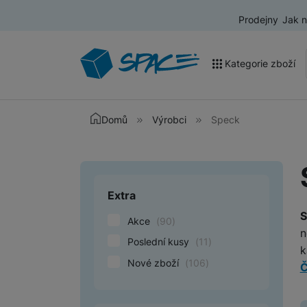
Prodejny
Jak 
Kategorie zboží
Akce a výprodej
Domů
Výrobci
Speck
Mobilní telefony
Nositelná elektronika
Extra
Upřesnit paramet
Televize
S
Akce
(
90
)
Audio
n
Poslední kusy
(
11
)
k
Domácí spotřebiče
Nové zboží
(
106
)
Č
Tablety
T
Foto