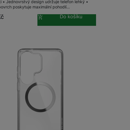
i • Jednovrstvý design udržuje telefon lehký •
ovrch poskytuje maximální pohodlí…
Kč
Do košíku
m
na 26 prodejnách