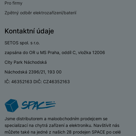
a
Pro firmy
m
v
e
P
bi
a
B
e
e
ř
ln
Zpětný odběr elektrozařízení/baterií
M
b
e
č
s
í
í
y
a
z
k
ni
s
t
ši
t
d
Kontaktní údaje
y
c
l
el
a
o
r
e
u
e
p
h
á
SETOS spol. s r.o.
k
š
f
o
y
t
t
e
o
zapsána do OR u MS Praha, oddíl C, vložka 12006
dl
o
a
n
n
S
o
v
City Park Náchodská
bl
s
y
l
ž
é
e
t
Náchodská 2396/21, 193 00
u
k
n
t
P
v
n
y
a
IČ: 46352163 DIČ: CZ46352163
ů
ří
í
e
p
b
m
s
p
č
o
íj
l
r
n
S
d
e
u
o
í
I
m
č
š
A
c
M
y
k
e
p
iSpace
Jsme distributorem a maloobchodním prodejcem se
l
k
š
y
n
p
specializací na chytrá zařízení a elektroniku. Navštívit nás
o
a
s
l
můžete také na jedné z našich 28 prodejen SPACE po celé
T
n
N
rt