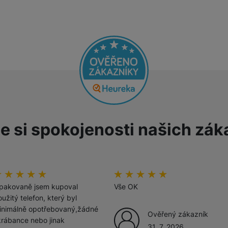
Tablety
Foto
Smart
Ventilátory
e si spokojenosti našich zák
Počítače a notebooky
Herní zóna
odnoceni_zakazniku
00
%
hodnoceni_zakazniku
100
%
Péče o zdraví a tělo
pakovaně jsem kupoval
Vše OK
užitý telefon, který byl
inimálně opotřebovaný,žádné
Ověřený zákazník
krábance nebo jinak
31. 7. 2026