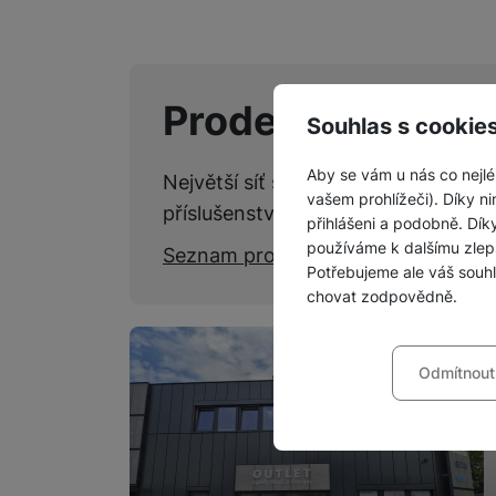
Prodejny SPACE
Souhlas s cookie
Aby se vám u nás co nejlé
Největší síť specializovaných kame
vašem prohlížeči). Díky ni
příslušenství.
přihlášeni a podobně. Dí
používáme k dalšímu zlep
Seznam prodejen
Potřebujeme ale váš souh
chovat zodpovědně.
Nastavení souhla
Odmítnout
Technické
Technické
-
bez těchto c
VŽDY AKTIVNÍ
Technické cookies umožňu
Preferenční a roz
Preferenční a rozšířené 