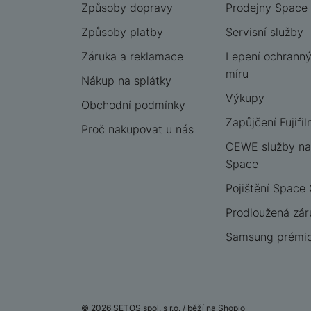
Způsoby dopravy
Prodejny Space
Způsoby platby
Servisní služby
Záruka a reklamace
Lepení ochrannýc
míru
Nákup na splátky
Výkupy
Obchodní podmínky
Zapůjčení Fujifil
Proč nakupovat u nás
CEWE služby na
Space
Pojištění Space
Prodloužená zár
Samsung prémio
© 2026 SETOS spol. s r.o. /
běží na
Shopio