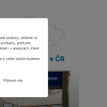
malé soubory, uložené ve
rodukty, jestli jste
lad i v analýzách, které
28 prodejen v ČR
, že k vašim datům budeme
Přijmout vše
zbytné funkce.
hli spojit např. pomocí