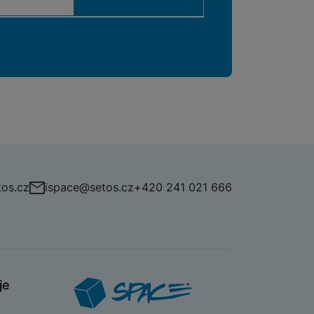
os.cz
ispace@setos.cz
+420 241 021 666
je