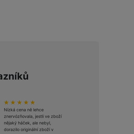
Foto
Smart
Ventilátory
Počítače a notebooky
azníků
Herní zóna
Péče o zdraví a tělo
hodnoceni_zakazniku
100
%
hodnoceni_zakazniku
100
%
Příslušenství
Nízká cena ně lehce
Odporúčam
znervózňovala, jestli ve zboží
nějaký háček, ale nebyl,
Ověřený zákazník
dorazilo originální zboží v
27. 7. 2026