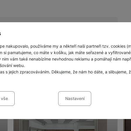
s
pe nakupovalo, používáme my a někteří naši partneři tzv. cookies (
nných prodejen mobilních telefonů a
m si pamatujeme, co máte v košíku, jak máte seřazené a vyfiltrované p
ky nim vám také nenabízíme nevhodnou reklamu a pomáhají nám napřík
šování webu.
las s jejich zpracováváním. Děkujeme, že nám ho dáte, a slibujeme
sů s kategoriemi cookies
 vše
Nastavení
ookies náš web nebude fungovat
.
jí váš průchod nákupním košíkem, porovnávání produktů a další ne
šířené funkce
funkce
-
abyste nemuseli vše nastavovat znovu a abyste se s námi mo