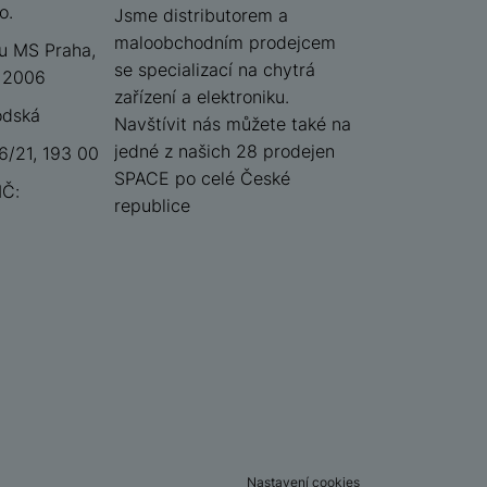
o.
iSpace
Jsme distributorem a
maloobchodním prodejcem
u MS Praha,
se specializací na chytrá
 12006
zařízení a elektroniku.
odská
Navštívit nás můžete také na
jedné z našich 28 prodejen
/21, 193 00
SPACE po celé České
IČ:
republice
Nastavení cookies