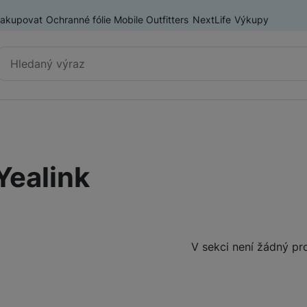
nakupovat
Ochranné fólie Mobile Outfitters
NextLife
Výkupy
Vyhledávání
Výprodej
Mobilní telefony
Yealink
Nositelná elektronika
Příslušenství
Televize
Produkty
V sekci není žádný pr
Audio
Domácí spotřebiče