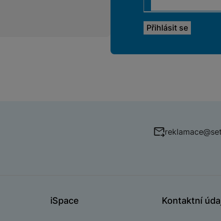
reklamace@set
iSpace
Kontaktní úda