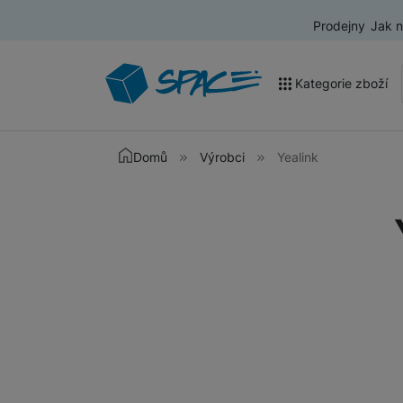
Prodejny
Jak 
Kategorie zboží
Akce a výprodej
Domů
Výrobci
Yealink
Mobilní telefony
Nositelná elektronika
Televize
Audio
Domácí spotřebiče
Tablety
Foto