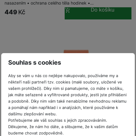
ří
c
e
nasazením • ochrana celého těla hodinek •…
ů
s
p
s
í
r
Do košíku
m
t
449
Kč
l
l
a
n
oj
e
u
d
P
í
á
P
W
š
a
ř
S
n
ří
a
e
p
í
S
k
s
t
n
t
s
D
y
l
c
s
é
l
d
u
h
t
r
u
is
š
v
y
š
Souhlas s cookies
k
P
e
í
Ř
e
y
ří
n
M
p
e
n
Aby se vám u nás co nejlépe nakupovalo, používáme my a
sl
s
ik
r
S
m
s
někteří naši partneři tzv. cookies (malé soubory, uložené ve
u
t
r
o
S
ín
t
vašem prohlížeči). Díky nim si pamatujeme, co máte v košíku,
š
v
o
s
D
k
v
jak máte seřazené a vyfiltrované produkty, jestli jste přihlášeni
e
í
f
p
d
y
a podobně. Díky nim vám také nenabízíme nevhodnou reklamu
í
n
p
o
o
is
p
a pomáhají nám například i v analýzách, které používáme k
p
st
r
n
t
dalšímu zlepšování webu.
k
r
r
ví
o
y
ř
Potřebujeme ale váš souhlas s jejich zpracováváním.
y
o
o
Skladem
na 1 prodejně
p
l
Děkujeme, že nám ho dáte, a slibujeme, že k vašim datům
e
A
a
r
e
P
PanzerGlass Apple Watch Ultra/Ultra 2 s D30, čirý
budeme chovat zodpovědně.
b
p
u