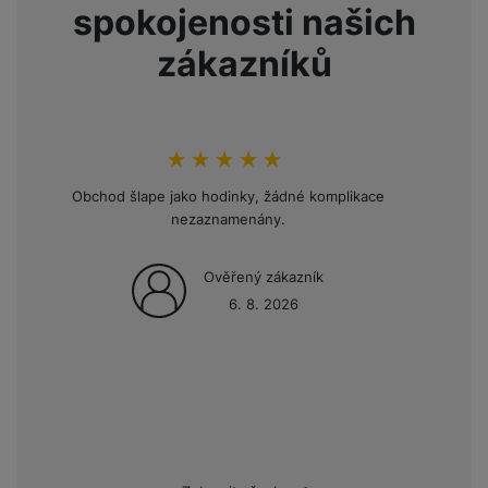
spokojenosti našich
zákazníků
hodnoceni_zakazniku
100
%
Obchod šlape jako hodinky, žádné komplikace
Opakov
nezaznamenány.
mini
Ověřený zákazník
6. 8. 2026