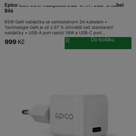
Epico GaN 65W Nabíječka USB-C+A+USB-C kabel
Bílá
65W GaN nabíječka se samostatným 2m kabelem •
Technologie GaN je až o 97 % účinnější než standardní
nabíječky • USB-A port nabízí 18W a USB-C port…
Do košíku
999
Kč