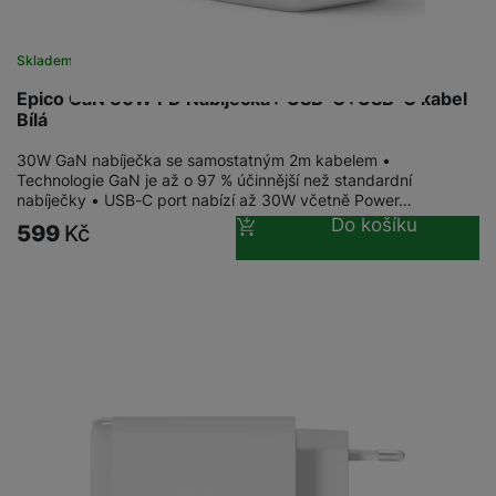
Skladem
Epico GaN 30W PD Nabíječka+ USB-C+USB-C kabel
Bílá
30W GaN nabíječka se samostatným 2m kabelem •
Technologie GaN je až o 97 % účinnější než standardní
nabíječky • USB-C port nabízí až 30W včetně Power…
Do košíku
599
Kč