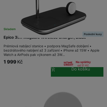
a
n
n
m
a
i
e
bí
c
r
je
e
y
ní
m
Skladem
Poslední kusy
Epico 3in1 MagSafe Wireless Charger, Black
Prémiová nabíjecí stanice • podpora MagSafe dobíjení •
bezdrátového nabíjení až 3 zařízení • iPhone až 15W • Apple
Watch a AirPods pak výkonem až 3W…
1 999
Kč
Na splátky
od 51
Kč
Do košíku