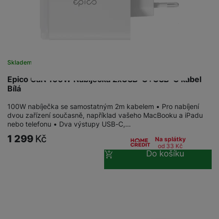
Skladem
Epico GaN 100W Nabíječka 2xUSB-C+USB-C kabel
Bílá
100W nabíječka se samostatným 2m kabelem • Pro nabíjení
dvou zařízení současně, například vašeho MacBooku a iPadu
nebo telefonu • Dva výstupy USB-C,…
1 299
Kč
Na splátky
od 33
Kč
Do košíku