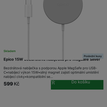
Skladem
Poslední kusy
Epico 15W bezdrátová nabíječka pro MagSafe Silver
Bezdrátová nabíječka s podporou Apple MagSafe pro USB-
C•nabíjecí výkon 15W•silný magnet zajistí optimální umístění
nabíjecí cívky•kompatibilní se…
Do košíku
599
Kč