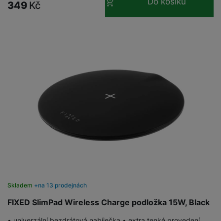
Do košíku
349
Kč
Skladem
na 13 prodejnách
FIXED SlimPad Wireless Charge podložka 15W, Black
• univerzální bezdrátová nabíječka • extra tenké provedení,